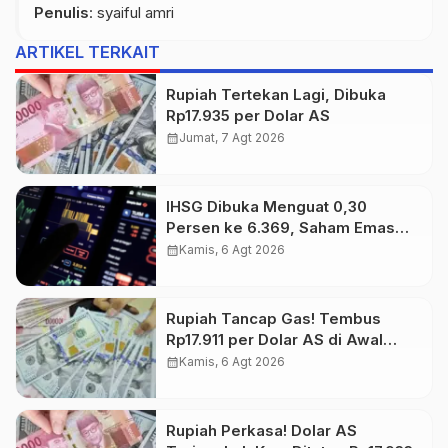
Penulis
: syaiful amri
ARTIKEL TERKAIT
Rupiah Tertekan Lagi, Dibuka
Rp17.935 per Dolar AS
calendar_month
Jumat, 7 Agt 2026
IHSG Dibuka Menguat 0,30
Persen ke 6.369, Saham Emas
dan Tambang Jadi Penggerak
calendar_month
Kamis, 6 Agt 2026
Rupiah Tancap Gas! Tembus
Rp17.911 per Dolar AS di Awal
Perdagangan
calendar_month
Kamis, 6 Agt 2026
Rupiah Perkasa! Dolar AS