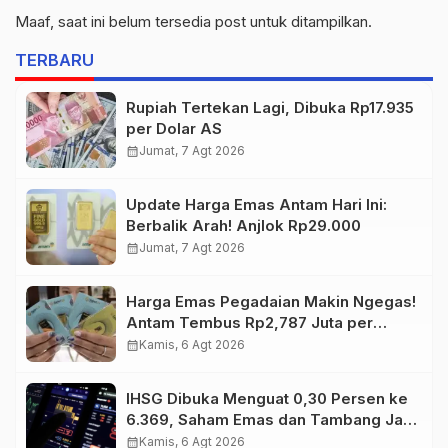
Maaf, saat ini belum tersedia post untuk ditampilkan.
TERBARU
Rupiah Tertekan Lagi, Dibuka Rp17.935
per Dolar AS
calendar_month
Jumat, 7 Agt 2026
Update Harga Emas Antam Hari Ini:
Berbalik Arah! Anjlok Rp29.000
calendar_month
Jumat, 7 Agt 2026
Harga Emas Pegadaian Makin Ngegas!
Antam Tembus Rp2,787 Juta per
Gram
calendar_month
Kamis, 6 Agt 2026
IHSG Dibuka Menguat 0,30 Persen ke
6.369, Saham Emas dan Tambang Jadi
Penggerak
calendar_month
Kamis, 6 Agt 2026