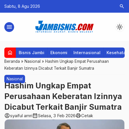
search
Sabtu, 8 Agu 2026
menu
light_mode
home
Bisnis Jambi
Ekonomi
Internasional
Kesehatan
Beranda
»
Nasional
»
Hashim Ungkap Empat Perusahaan
Keberatan Izinnya Dicabut Terkait Banjir Sumatra
Nasional
Hashim Ungkap Empat
Perusahaan Keberatan Izinnya
Dicabut Terkait Banjir Sumatra
account_circle
calendar_month
print
syaiful amri
Selasa, 3 Feb 2026
Cetak