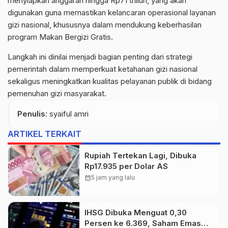
menyiapkan anggaran hingga Rp71 triliun, yang akan
digunakan guna memastikan kelancaran operasional layanan
gizi nasional, khususnya dalam mendukung keberhasilan
program Makan Bergizi Gratis.
Langkah ini dinilai menjadi bagian penting dari strategi
pemerintah dalam memperkuat ketahanan gizi nasional
sekaligus meningkatkan kualitas pelayanan publik di bidang
pemenuhan gizi masyarakat.
Penulis
: syaiful amri
ARTIKEL TERKAIT
Rupiah Tertekan Lagi, Dibuka
Rp17.935 per Dolar AS
calendar_month
5 jam yang lalu
IHSG Dibuka Menguat 0,30
Persen ke 6.369, Saham Emas