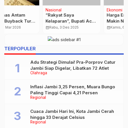
Nasional
Ekonomi
“Rakyat Saya
Harga Emas Pegadaian
Kelaparan”, Bupati Aceh
Makin Ngegas! Antam
Utara Menangis,
Tembus Rp2,787 Juta
calendar_month
Rabu, 3 Des 2025
calendar_month
Kamis, 6 Agt 2026
Nyatakan Daerah Tak
per Gram
Mampu Tangani Banjir
TERPOPULER
Adu Strategi Dimulai! Pra-Porprov Catur
Jambi Siap Digelar, Libatkan 72 Atlet
Olahraga
Inflasi Jambi 3,25 Persen, Muara Bungo
Paling Tinggi Capai 4,21 Persen
Regional
Cuaca Jambi Hari Ini, Kota Jambi Cerah
hingga 33 Derajat Celsius
Regional