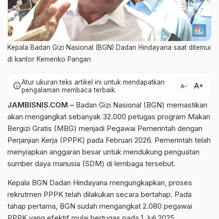
Kepala Badan Gizi Nasional (BGN) Dadan Hindayana saat ditemui
di kantor Kemenko Pangan
Atur ukuran teks artikel ini untuk mendapatkan
text_increase
info
text_decrease
pengalaman membaca terbaik.
JAMBISNIS.COM –
Badan Gizi Nasional (BGN) memastikan
akan mengangkat sebanyak 32.000 petugas program Makan
Bergizi Gratis (MBG) menjadi Pegawai Pemerintah dengan
Perjanjian Kerja (PPPK) pada Februari 2026. Pemerintah telah
menyiapkan anggaran besar untuk mendukung penguatan
sumber daya manusia (SDM) di lembaga tersebut.
Kepala BGN Dadan Hindayana mengungkapkan, proses
rekrutmen PPPK telah dilakukan secara bertahap. Pada
tahap pertama, BGN sudah mengangkat 2.080 pegawai
PPPK yang efektif mulai bertugas pada 1 Juli 2025.