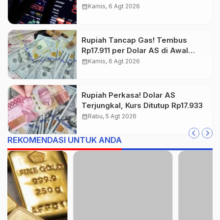
dan Tambang Jadi Penggerak
calendar_month
Kamis, 6 Agt 2026
Rupiah Tancap Gas! Tembus
Rp17.911 per Dolar AS di Awal
Perdagangan
calendar_month
Kamis, 6 Agt 2026
Rupiah Perkasa! Dolar AS
Terjungkal, Kurs Ditutup Rp17.933
calendar_month
Rabu, 5 Agt 2026
REKOMENDASI UNTUK ANDA