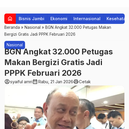
home
Bisnis Jambi
Ekonomi
Internasional
Kesehatan
Beranda
»
Nasional
»
BGN Angkat 32.000 Petugas Makan
Bergizi Gratis Jadi PPPK Februari 2026
Nasional
BGN Angkat 32.000 Petugas
Makan Bergizi Gratis Jadi
PPPK Februari 2026
account_circle
calendar_month
print
syaiful amri
Rabu, 21 Jan 2026
Cetak