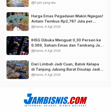
calendar_month
5 jam yang lalu
Harga Emas Pegadaian Makin Ngegas!
Antam Tembus Rp2,787 Juta per
Gram
calendar_month
Kamis, 6 Agt 2026
IHSG Dibuka Menguat 0,30 Persen ke
6.369, Saham Emas dan Tambang Jadi
Penggerak
calendar_month
Kamis, 6 Agt 2026
Dari Limbah Jadi Cuan, Batok Kelapa
di Tanjung Jabung Barat Disulap Jadi
Kerajinan Bernilai Tinggi
calendar_month
Kamis, 6 Agt 2026