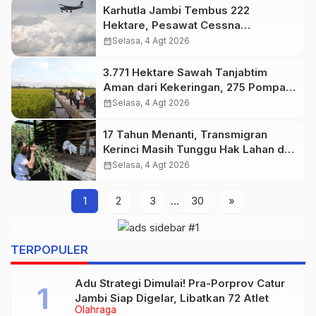
Karhutla Jambi Tembus 222
Hektare, Pesawat Cessna
Disiagakan Hadapi Kemarau
calendar_month
Selasa, 4 Agt 2026
3.771 Hektare Sawah Tanjabtim
Aman dari Kekeringan, 275 Pompa
Air Disiagakan
calendar_month
Selasa, 4 Agt 2026
17 Tahun Menanti, Transmigran
Kerinci Masih Tunggu Hak Lahan dan
Listrik
calendar_month
Selasa, 4 Agt 2026
1
2
3
…
30
»
TERPOPULER
Adu Strategi Dimulai! Pra-Porprov Catur
Jambi Siap Digelar, Libatkan 72 Atlet
Olahraga