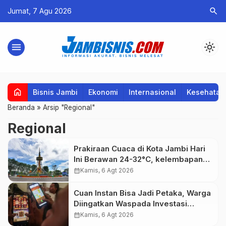
search
Jumat, 7 Agu 2026
menu
light_mode
home
Bisnis Jambi
Ekonomi
Internasional
Kesehatan
Beranda
»
Arsip "Regional"
Regional
Prakiraan Cuaca di Kota Jambi Hari
Ini Berawan 24-32°C, kelembapan
59-97 persen.
calendar_month
Kamis, 6 Agt 2026
Cuan Instan Bisa Jadi Petaka, Warga
Diingatkan Waspada Investasi
Bodong dan Judi Online
calendar_month
Kamis, 6 Agt 2026