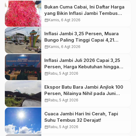
Bukan Cuma Cabai, Ini Daftar Harga
yang Bikin Inflasi Jambi Tembus
3,25 Persen
calendar_month
Kamis, 6 Agt 2026
Inflasi Jambi 3,25 Persen, Muara
Bungo Paling Tinggi Capai 4,21
Persen
calendar_month
Kamis, 6 Agt 2026
Inflasi Jambi Juli 2026 Capai 3,25
Persen, Harga Kebutuhan hingga
Transportasi Masih Naik
calendar_month
Rabu, 5 Agt 2026
Ekspor Batu Bara Jambi Anjlok 100
Persen, Nilainya Nihil pada Juni
2026
calendar_month
Rabu, 5 Agt 2026
Cuaca Jambi Hari Ini Cerah, Tapi
Suhu Tembus 32 Derajat!
calendar_month
Rabu, 5 Agt 2026