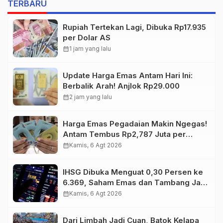
TERBARU
Rupiah Tertekan Lagi, Dibuka Rp17.935
per Dolar AS
calendar_month
1 jam yang lalu
Update Harga Emas Antam Hari Ini:
Berbalik Arah! Anjlok Rp29.000
calendar_month
2 jam yang lalu
Harga Emas Pegadaian Makin Ngegas!
Antam Tembus Rp2,787 Juta per
Gram
calendar_month
Kamis, 6 Agt 2026
IHSG Dibuka Menguat 0,30 Persen ke
6.369, Saham Emas dan Tambang Jadi
Penggerak
calendar_month
Kamis, 6 Agt 2026
Dari Limbah Jadi Cuan, Batok Kelapa