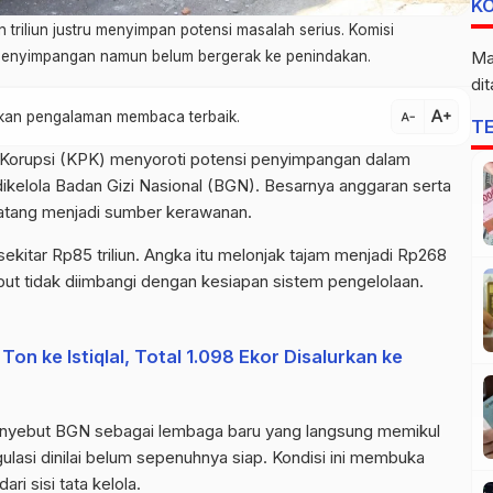
K
triliun justru menyimpan potensi masalah serius. Komisi
penyimpangan namun belum bergerak ke penindakan.
Ma
di
text_increase
atkan pengalaman membaca terbaik.
text_decrease
T
Korupsi (KPK) menyoroti potensi penyimpangan dalam
ikelola Badan Gizi Nasional (BGN). Besarnya anggaran serta
matang menjadi sumber kerawanan.
kitar Rp85 triliun. Angka itu melonjak tajam menjadi Rp268
sebut tidak diimbangi dengan kesiapan sistem pengelolaan.
on ke Istiqlal, Total 1.098 Ekor Disalurkan ke
nyebut BGN sebagai lembaga baru yang langsung memikul
gulasi dinilai belum sepenuhnya siap. Kondisi ini membuka
ri sisi tata kelola.