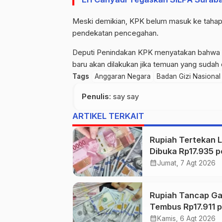
Meski demikian, KPK belum masuk ke tahap 
pendekatan pencegahan.
Deputi Penindakan KPK menyatakan bahwa 
baru akan dilakukan jika temuan yang sudah 
Tags
Anggaran Negara
Badan Gizi Nasional
Penulis
: say say
ARTIKEL TERKAIT
Rupiah Tertekan L
Dibuka Rp17.935 p
Dolar AS
calendar_month
Jumat, 7 Agt 2026
Rupiah Tancap Ga
Tembus Rp17.911 p
Dolar AS di Awal
calendar_month
Kamis, 6 Agt 2026