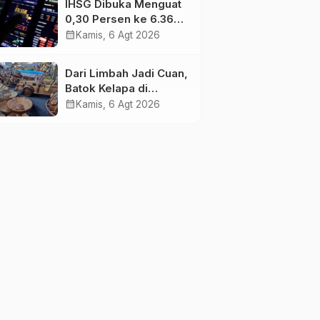
IHSG Dibuka Menguat
0,30 Persen ke 6.369,
Saham Emas dan
calendar_month
Kamis, 6 Agt 2026
Tambang Jadi
Penggerak
Dari Limbah Jadi Cuan,
Batok Kelapa di
Tanjung Jabung Barat
calendar_month
Kamis, 6 Agt 2026
Disulap Jadi Kerajinan
Bernilai Tinggi