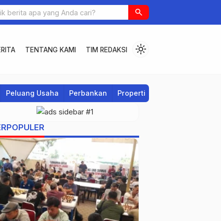
search
light_mode
RITA
TENTANG KAMI
TIM REDAKSI
Peluang Usaha
Perbankan
Properti
Regional
ERPOPULER