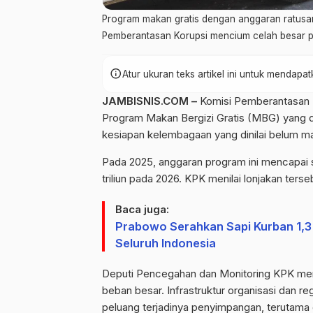
Program makan gratis dengan anggaran ratusan 
Pemberantasan Korupsi mencium celah besar 
info
Atur ukuran teks artikel ini untuk mendap
JAMBISNIS.COM –
Komisi Pemberantasan 
Program Makan Bergizi Gratis (MBG) yang d
kesiapan kelembagaan yang dinilai belum 
Pada 2025, anggaran program ini mencapai se
triliun pada 2026. KPK menilai lonjakan ter
Baca juga:
Prabowo Serahkan Sapi Kurban 1,3 T
Seluruh Indonesia
Deputi Pencegahan dan Monitoring KPK me
beban besar. Infrastruktur organisasi dan re
peluang terjadinya penyimpangan, terutama da