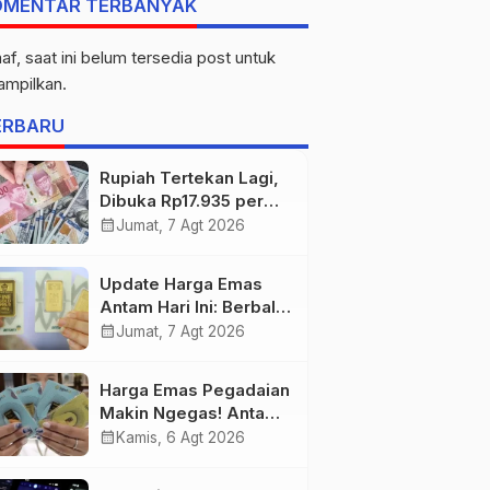
OMENTAR TERBANYAK
af, saat ini belum tersedia post untuk
tampilkan.
ERBARU
Rupiah Tertekan Lagi,
Dibuka Rp17.935 per
Dolar AS
calendar_month
Jumat, 7 Agt 2026
Update Harga Emas
Antam Hari Ini: Berbalik
Arah! Anjlok Rp29.000
calendar_month
Jumat, 7 Agt 2026
Harga Emas Pegadaian
Makin Ngegas! Antam
Tembus Rp2,787 Juta
calendar_month
Kamis, 6 Agt 2026
per Gram