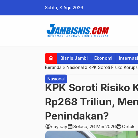
Sabtu, 8 Agu 2026
home
Bisnis Jambi
Ekonomi
Internas
Beranda
»
Nasional
»
KPK Soroti Risiko Korup
Nasional
KPK Soroti Risiko
Rp268 Triliun, Me
Penindakan?
account_circle
calendar_month
print
say say
Selasa, 26 Mei 2026
Cetak