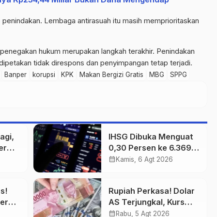
penindakan. Lembaga antirasuah itu masih memprioritaskan
penegakan hukum merupakan langkah terakhir. Penindakan
dipetakan tidak direspons dan penyimpangan tetap terjadi.
Banper
korupsi
KPK
Makan Bergizi Gratis
MBG
SPPG
agi,
IHSG Dibuka Menguat
er
0,30 Persen ke 6.369,
Saham Emas dan
calendar_month
Kamis, 6 Agt 2026
Tambang Jadi
Penggerak
s!
Rupiah Perkasa! Dolar
er
AS Terjungkal, Kurs
Ditutup Rp17.933
calendar_month
Rabu, 5 Agt 2026