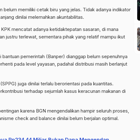
elum memiliki cetak biru yang jelas. Tidak adanya indikator
njang dinilai melemahkan akuntabilitas.
n. KPK mencatat adanya ketidaktepatan sasaran, di mana
justru terlewat, sementara pihak yang relatif mampu ikut
lui bantuan pemerintah (Banper) dianggap belum sepenuhnya
rhenti pada level yayasan, padahal distribusi masih berlanjut
PG) juga dinilai terlalu berorientasi pada kuantitas.
erkontribusi terhadap sejumlah kasus keracunan makanan di
kepentingan karena BGN mengendalikan hampir seluruh proses,
sme check and balance dinilai belum berjalan optimal.
aya Rp234,44 Miliar Bukan Dana Mengendap