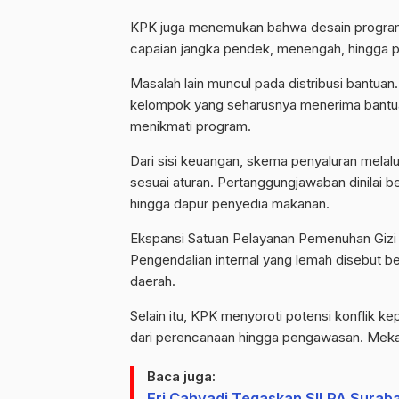
KPK juga menemukan bahwa desain program b
capaian jangka pendek, menengah, hingga pa
Masalah lain muncul pada distribusi bantua
kelompok yang seharusnya menerima bantuan 
menikmati program.
Dari sisi keuangan, skema penyaluran mela
sesuai aturan. Pertanggungjawaban dinilai be
hingga dapur penyedia makanan.
Ekspansi Satuan Pelayanan Pemenuhan Gizi (SP
Pengendalian internal yang lemah disebut b
daerah.
Selain itu, KPK menyoroti potensi konflik 
dari perencanaan hingga pengawasan. Mekani
Baca juga:
Eri Cahyadi Tegaskan SILPA Surab