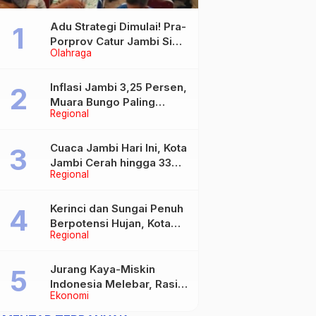
Adu Strategi Dimulai! Pra-
Porprov Catur Jambi Siap
Olahraga
Digelar, Libatkan 72 Atlet
Inflasi Jambi 3,25 Persen,
Muara Bungo Paling
Regional
Tinggi Capai 4,21 Persen
Cuaca Jambi Hari Ini, Kota
Jambi Cerah hingga 33
Regional
Derajat Celsius
Kerinci dan Sungai Penuh
Berpotensi Hujan, Kota
Regional
Jambi Berawan
Jurang Kaya-Miskin
Indonesia Melebar, Rasio
Ekonomi
Gini Naik Jadi 0,368 pada
Maret 2026