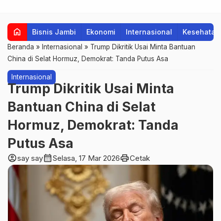
home
Bisnis Jambi
Ekonomi
Internasional
Kesehatan
Beranda
»
Internasional
»
Trump Dikritik Usai Minta Bantuan
China di Selat Hormuz, Demokrat: Tanda Putus Asa
Internasional
Trump Dikritik Usai Minta
Bantuan China di Selat
Hormuz, Demokrat: Tanda
Putus Asa
account_circle
calendar_month
print
say say
Selasa, 17 Mar 2026
Cetak