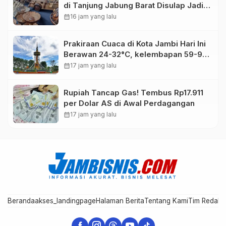
di Tanjung Jabung Barat Disulap Jadi
Kerajinan Bernilai Tinggi
calendar_month
16 jam yang lalu
Prakiraan Cuaca di Kota Jambi Hari Ini
Berawan 24-32°C, kelembapan 59-97
persen.
calendar_month
17 jam yang lalu
Rupiah Tancap Gas! Tembus Rp17.911
per Dolar AS di Awal Perdagangan
calendar_month
17 jam yang lalu
Beranda
akses_landingpage
Halaman Berita
Tentang Kami
Tim Redaks