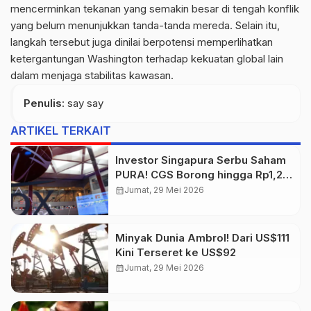
mencerminkan tekanan yang semakin besar di tengah konflik
yang belum menunjukkan tanda-tanda mereda. Selain itu,
langkah tersebut juga dinilai berpotensi memperlihatkan
ketergantungan Washington terhadap kekuatan global lain
dalam menjaga stabilitas kawasan.
Penulis
: say say
ARTIKEL TERKAIT
Investor Singapura Serbu Saham
PURA! CGS Borong hingga Rp1,2
Miliar
calendar_month
Jumat, 29 Mei 2026
Minyak Dunia Ambrol! Dari US$111
Kini Terseret ke US$92
calendar_month
Jumat, 29 Mei 2026