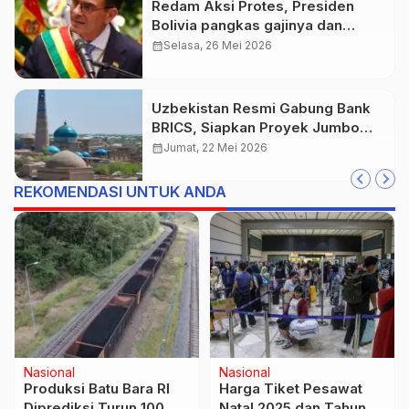
Redam Aksi Protes, Presiden
Bolivia pangkas gajinya dan
kabinet
calendar_month
Selasa, 26 Mei 2026
Uzbekistan Resmi Gabung Bank
BRICS, Siapkan Proyek Jumbo
Rp79,7 Triliun
calendar_month
Jumat, 22 Mei 2026
REKOMENDASI UNTUK ANDA
Nasional
Kuliner
Rosan Roeslani Nilai
Resep Es Blewah
Rangkap Jabatan Dony
Markisa Segar, Takjil