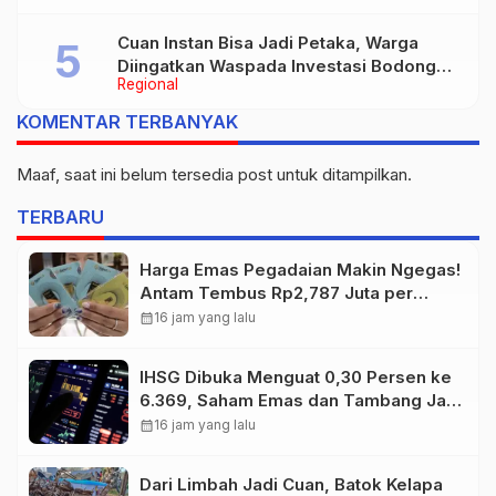
Cuan Instan Bisa Jadi Petaka, Warga
Diingatkan Waspada Investasi Bodong
Regional
dan Judi Online
KOMENTAR TERBANYAK
Maaf, saat ini belum tersedia post untuk ditampilkan.
TERBARU
Harga Emas Pegadaian Makin Ngegas!
Antam Tembus Rp2,787 Juta per
Gram
calendar_month
16 jam yang lalu
IHSG Dibuka Menguat 0,30 Persen ke
6.369, Saham Emas dan Tambang Jadi
Penggerak
calendar_month
16 jam yang lalu
Dari Limbah Jadi Cuan, Batok Kelapa