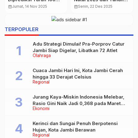
Oskaria Perkuat Sinergi
Simpel Favorit untuk
calendar_month
Kamis, 9 Okt 2025
calendar_month
Kamis, 19 Feb 2026
Danantara dan BP BUMN
Buka Puasa
TERPOPULER
Adu Strategi Dimulai! Pra-Porprov Catur
Jambi Siap Digelar, Libatkan 72 Atlet
Olahraga
Cuaca Jambi Hari Ini, Kota Jambi Cerah
hingga 33 Derajat Celsius
Regional
Jurang Kaya-Miskin Indonesia Melebar,
Rasio Gini Naik Jadi 0,368 pada Maret
Ekonomi
2026
Kerinci dan Sungai Penuh Berpotensi
Hujan, Kota Jambi Berawan
Regional