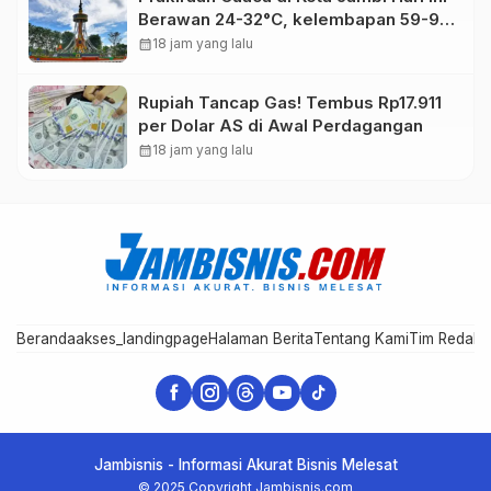
Berawan 24-32°C, kelembapan 59-97
persen.
calendar_month
18 jam yang lalu
Rupiah Tancap Gas! Tembus Rp17.911
per Dolar AS di Awal Perdagangan
calendar_month
18 jam yang lalu
Beranda
akses_landingpage
Halaman Berita
Tentang Kami
Tim Redaks
Jambisnis - Informasi Akurat Bisnis Melesat
© 2025 Copyright Jambisnis.com