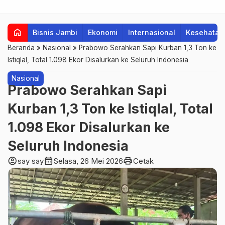
home
Bisnis Jambi
Ekonomi
Internasional
Kesehatan
Beranda
»
Nasional
»
Prabowo Serahkan Sapi Kurban 1,3 Ton ke
Istiqlal, Total 1.098 Ekor Disalurkan ke Seluruh Indonesia
Nasional
Prabowo Serahkan Sapi
Kurban 1,3 Ton ke Istiqlal, Total
1.098 Ekor Disalurkan ke
Seluruh Indonesia
account_circle
calendar_month
print
say say
Selasa, 26 Mei 2026
Cetak