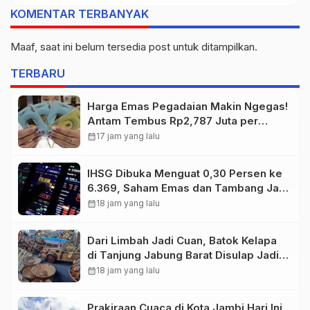
KOMENTAR TERBANYAK
Maaf, saat ini belum tersedia post untuk ditampilkan.
TERBARU
Harga Emas Pegadaian Makin Ngegas!
Antam Tembus Rp2,787 Juta per
Gram
calendar_month
17 jam yang lalu
IHSG Dibuka Menguat 0,30 Persen ke
6.369, Saham Emas dan Tambang Jadi
Penggerak
calendar_month
18 jam yang lalu
Dari Limbah Jadi Cuan, Batok Kelapa
di Tanjung Jabung Barat Disulap Jadi
Kerajinan Bernilai Tinggi
calendar_month
18 jam yang lalu
Prakiraan Cuaca di Kota Jambi Hari Ini