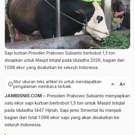
Sapi kurban Presiden Prabowo Subianto berbobot 1,3 ton
disiapkan untuk Masjid Istiqlal pada Iduladha 2026, bagian dari
1.098 ekor yang disalurkan ke seluruh Indonesia.
Atur ukuran teks artikel ini untuk mendapatkan
text_increase
info
text_decrease
pengalaman membaca terbaik.
JAMBISNIS.COM –
Presiden Prabowo Subianto menyiapkan
satu ekor sapi kurban berbobot 1,3 ton untuk Masjid Istiqlal
pada Iduladha 1447 Hijriah. Sapi jenis Simental itu menjadi
bagian dari total 1.098 ekor sapi yang akan disalurkan ke
seluruh Indonesia.