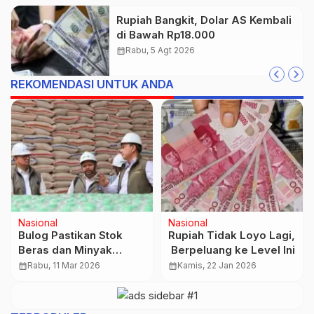
Rupiah Bangkit, Dolar AS Kembali
di Bawah Rp18.000
calendar_month
Rabu, 5 Agt 2026
REKOMENDASI UNTUK ANDA
Nasional
Nasional
Bulog Pastikan Stok
Rupiah Tidak Loyo Lagi,
Beras dan Minyak
Berpeluang ke Level Ini
Goreng Nasional Aman
calendar_month
Rabu, 11 Mar 2026
calendar_month
Kamis, 22 Jan 2026
hingga Akhir 2026