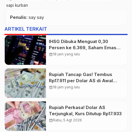
sapi kurban
Penulis
: say say
ARTIKEL TERKAIT
IHSG Dibuka Menguat 0,30
Persen ke 6.369, Saham Emas
dan Tambang Jadi Penggerak
calendar_month
18 jam yang lalu
Rupiah Tancap Gas! Tembus
Rp17.911 per Dolar AS di Awal
Perdagangan
calendar_month
18 jam yang lalu
Rupiah Perkasa! Dolar AS
Terjungkal, Kurs Ditutup Rp17.933
calendar_month
Rabu, 5 Agt 2026