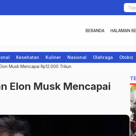
BERANDA
HALAMAN BE
ional
Kesehatan
Kuliner
Nasional
Olahraga
Otobiz
 Elon Musk Mencapai Rp12.000 Triliun
T
an Elon Musk Mencapai