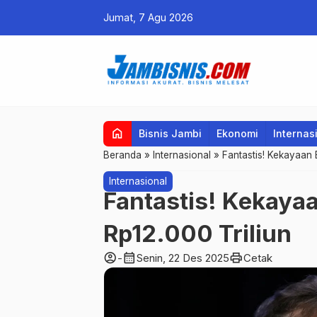
Jumat, 7 Agu 2026
home
Bisnis Jambi
Ekonomi
Internas
Beranda
»
Internasional
»
Fantastis! Kekayaan
Internasional
Fantastis! Kekaya
Rp12.000 Triliun
account_circle
calendar_month
print
-
Senin, 22 Des 2025
Cetak