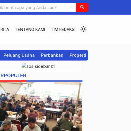
search
light_mode
RITA
TENTANG KAMI
TIM REDAKSI
Peluang Usaha
Perbankan
Properti
Regional
ERPOPULER