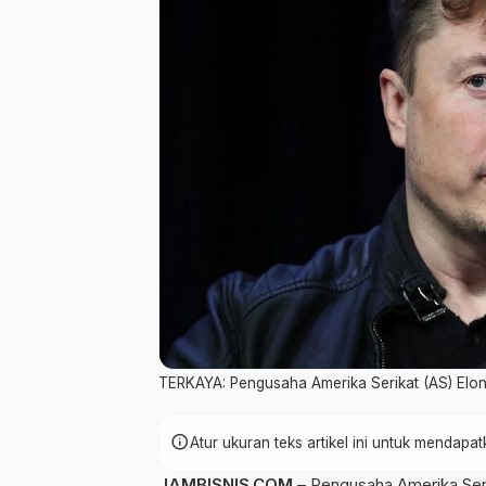
TERKAYA: Pengusaha Amerika Serikat (AS) Elon 
info
Atur ukuran teks artikel ini untuk mendap
JAMBISNIS.COM
– Pengusaha Amerika Seri