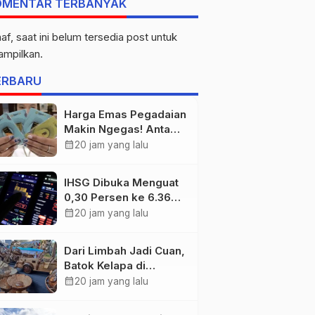
OMENTAR TERBANYAK
af, saat ini belum tersedia post untuk
tampilkan.
ERBARU
Harga Emas Pegadaian
Makin Ngegas! Antam
Tembus Rp2,787 Juta
calendar_month
20 jam yang lalu
per Gram
IHSG Dibuka Menguat
0,30 Persen ke 6.369,
Saham Emas dan
calendar_month
20 jam yang lalu
Tambang Jadi
Penggerak
Dari Limbah Jadi Cuan,
Batok Kelapa di
Tanjung Jabung Barat
calendar_month
20 jam yang lalu
Disulap Jadi Kerajinan
Bernilai Tinggi