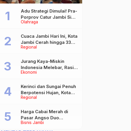
Adu Strategi Dimulai! Pra-
Porprov Catur Jambi Siap
Olahraga
Digelar, Libatkan 72 Atlet
Cuaca Jambi Hari Ini, Kota
Jambi Cerah hingga 33
Regional
Derajat Celsius
Jurang Kaya-Miskin
Indonesia Melebar, Rasio
Ekonomi
Gini Naik Jadi 0,368 pada
Maret 2026
Kerinci dan Sungai Penuh
Berpotensi Hujan, Kota
Regional
Jambi Berawan
Harga Cabai Merah di
Pasar Angso Duo
Bisnis Jambi
Tembus Rp40.000 per
Kilogram