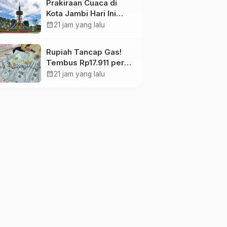
Prakiraan Cuaca di
Kota Jambi Hari Ini
Berawan 24-32°C,
calendar_month
21 jam yang lalu
kelembapan 59-97
persen.
Rupiah Tancap Gas!
Tembus Rp17.911 per
Dolar AS di Awal
calendar_month
21 jam yang lalu
Perdagangan