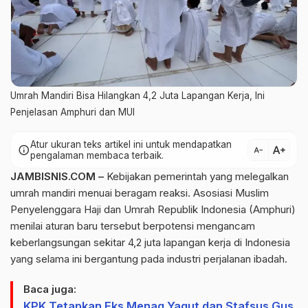
Umrah Mandiri Bisa Hilangkan 4,2 Juta Lapangan Kerja, Ini
Penjelasan Amphuri dan MUI
Atur ukuran teks artikel ini untuk mendapatkan
text_increase
info
text_decrease
pengalaman membaca terbaik.
JAMBISNIS.COM –
Kebijakan pemerintah yang melegalkan
umrah mandiri menuai beragam reaksi. Asosiasi Muslim
Penyelenggara Haji dan Umrah Republik Indonesia (Amphuri)
menilai aturan baru tersebut berpotensi mengancam
keberlangsungan sekitar 4,2 juta lapangan kerja di Indonesia
yang selama ini bergantung pada industri perjalanan ibadah.
Baca juga:
KPK Tetapkan Eks Menag Yaqut dan Stafsus Gus