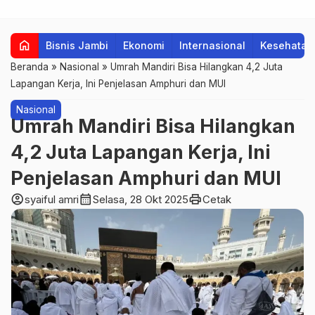
home
Bisnis Jambi
Ekonomi
Internasional
Kesehatan
Beranda
»
Nasional
»
Umrah Mandiri Bisa Hilangkan 4,2 Juta
Lapangan Kerja, Ini Penjelasan Amphuri dan MUI
Nasional
Umrah Mandiri Bisa Hilangkan
4,2 Juta Lapangan Kerja, Ini
Penjelasan Amphuri dan MUI
account_circle
calendar_month
print
syaiful amri
Selasa, 28 Okt 2025
Cetak