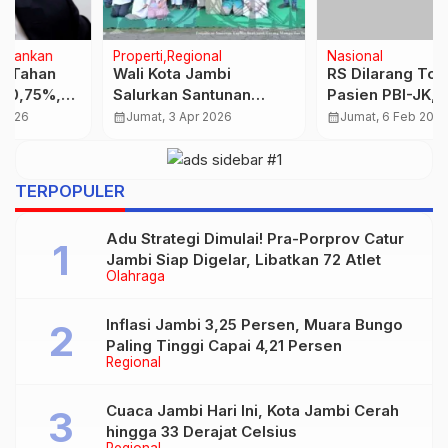
Nasional
Nasional
RS Dilarang Tolak
CMSE 2025 Usung
Pasien PBI-JK,
Tema Pasar Modal
Reaktivasi Cepat
untuk Rakyat, Satu
calendar_month
Jumat, 6 Feb 2026
calendar_month
Jumat, 17 Okt 2025
Pasar Berjuta Peluang
…
TERPOPULER
Adu Strategi Dimulai! Pra-Porprov Catur
Jambi Siap Digelar, Libatkan 72 Atlet
Olahraga
Inflasi Jambi 3,25 Persen, Muara Bungo
Paling Tinggi Capai 4,21 Persen
Regional
Cuaca Jambi Hari Ini, Kota Jambi Cerah
hingga 33 Derajat Celsius