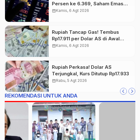
Persen ke 6.369, Saham Emas
dan Tambang Jadi Penggerak
calendar_month
Kamis, 6 Agt 2026
Rupiah Tancap Gas! Tembus
Rp17.911 per Dolar AS di Awal
Perdagangan
calendar_month
Kamis, 6 Agt 2026
Rupiah Perkasa! Dolar AS
Terjungkal, Kurs Ditutup Rp17.933
calendar_month
Rabu, 5 Agt 2026
REKOMENDASI UNTUK ANDA