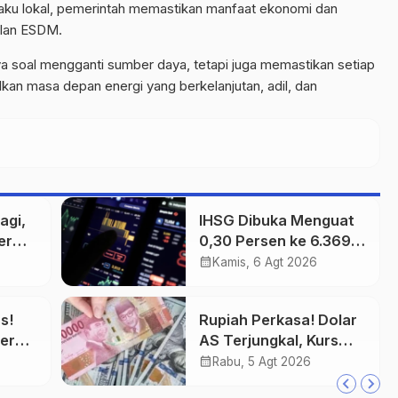
laku lokal, pemerintah memastikan manfaat ekonomi dan
ilan ESDM.
nya soal mengganti sumber daya, tetapi juga memastikan setiap
an masa depan energi yang berkelanjutan, adil, dan
agi,
IHSG Dibuka Menguat
er
0,30 Persen ke 6.369,
Saham Emas dan
calendar_month
Kamis, 6 Agt 2026
Tambang Jadi
Penggerak
s!
Rupiah Perkasa! Dolar
er
AS Terjungkal, Kurs
Ditutup Rp17.933
calendar_month
Rabu, 5 Agt 2026