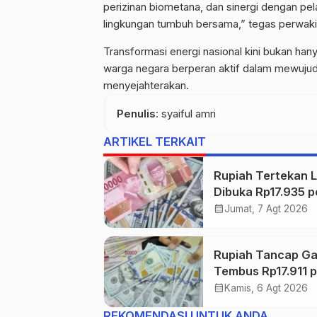
perizinan biometana, dan sinergi dengan pe
lingkungan tumbuh bersama,” tegas perwak
Transformasi energi nasional kini bukan ha
warga negara berperan aktif dalam mewujudk
menyejahterakan.
Penulis
: syaiful amri
ARTIKEL TERKAIT
Rupiah Tertekan L
Dibuka Rp17.935 p
Dolar AS
calendar_month
Jumat, 7 Agt 2026
Rupiah Tancap Ga
Tembus Rp17.911 p
Dolar AS di Awal
calendar_month
Kamis, 6 Agt 2026
Perdagangan
REKOMENDASI UNTUK ANDA