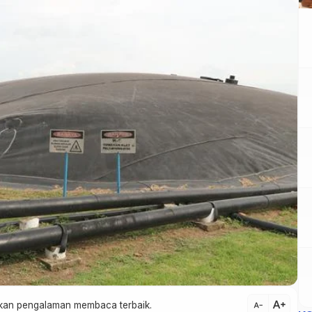
text_increase
atkan pengalaman membaca terbaik.
text_decrease