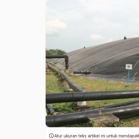
info
Atur ukuran teks artikel ini untuk mendap