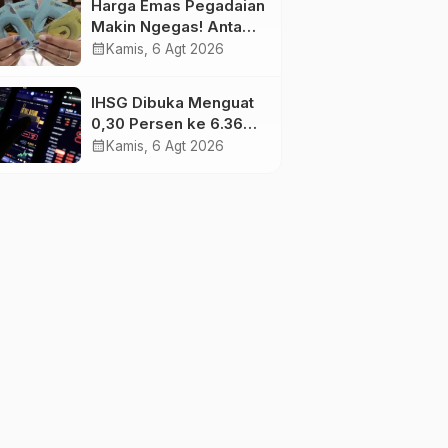
Harga Emas Pegadaian
Makin Ngegas! Antam
Tembus Rp2,787 Juta
calendar_month
Kamis, 6 Agt 2026
per Gram
IHSG Dibuka Menguat
0,30 Persen ke 6.369,
Saham Emas dan
calendar_month
Kamis, 6 Agt 2026
Tambang Jadi
Penggerak