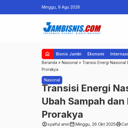
Minggu, 9 Agu 2026
home
Bisnis Jambi
Ekonomi
Internas
Beranda
»
Nasional
»
Transisi Energi Nasiona
Prorakya
Nasional
Transisi Energi Na
Ubah Sampah dan L
Prorakya
account_circle
calendar_month
print
syaiful amri
Minggu, 26 Okt 2025
Ce