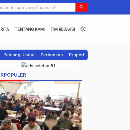
search
light_mode
RITA
TENTANG KAMI
TIM REDAKSI
Peluang Usaha
Perbankan
Properti
Regional
ERPOPULER