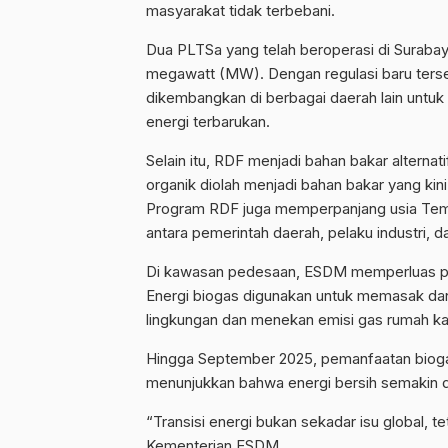
masyarakat tidak terbebani.
Dua PLTSa yang telah beroperasi di Surabay
megawatt (MW). Dengan regulasi baru ters
dikembangkan di berbagai daerah lain unt
energi terbarukan.
Selain itu, RDF menjadi bahan bakar alternat
organik diolah menjadi bahan bakar yang kin
Program RDF juga memperpanjang usia Tem
antara pemerintah daerah, pelaku industri, 
Di kawasan pedesaan, ESDM memperluas pem
Energi biogas digunakan untuk memasak dan
lingkungan dan menekan emisi gas rumah ka
Hingga September 2025, pemanfaatan biogas 
menunjukkan bahwa energi bersih semakin 
“Transisi energi bukan sekadar isu global, t
Kementerian ESDM.