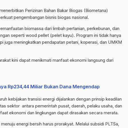
menerbitkan Perizinan Bahan Bakar Biogas (Biometana)
rkuat pengembangan bisnis biogas nasional.
pemanfaatan biomassa dari limbah pertanian, perkebunan, dan
gan seperti wood pellet (pelet kayu). Program ini tidak hanya
api juga meningkatkan pendapatan petani, koperasi, dan UMKM
rakat kini dapat menikmati manfaat ekonomi langsung dari
aya Rp234,44 Miliar Bukan Dana Mengendap
kebijakan transisi energi dijalankan dengan prinsip keadilan
ntas sektor antara pemerintah pusat, daerah, pelaku usaha, dan
faat ekonomi dan lingkungan dapat dirasakan secara merata.
si menuju energi bersih harus prorakyat. Melalui subsidi PLTSa,