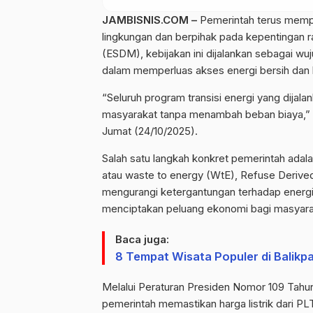
JAMBISNIS.COM –
Pemerintah terus mempe
lingkungan dan berpihak pada kepentingan r
(ESDM), kebijakan ini dijalankan sebagai wu
dalam memperluas akses energi bersih dan b
“Seluruh program transisi energi yang dijal
masyarakat tanpa menambah beban biaya,” u
Jumat (24/10/2025).
Salah satu langkah konkret pemerintah ad
atau waste to energy (WtE), Refuse Derived
mengurangi ketergantungan terhadap energi 
menciptakan peluang ekonomi bagi masyarak
Baca juga:
8 Tempat Wisata Populer di Balikp
Melalui Peraturan Presiden Nomor 109 Tah
pemerintah memastikan harga listrik dari PL