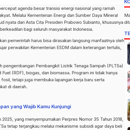
K
rcepat agenda besar transisi energi nasional yang ramah
akyat. Melalui Kementerian Energi dan Sumber Daya Mineral
Ma
jud nyata dari Asta Cita Presiden Prabowo Subianto, khususnya
di
erkeadilan bagi seluruh masyarakat Indonesia.
T
ankan pemerintah harus bisa dirasakan langsung manfaatnya oleh
jar perwakilan Kementerian ESDM dalam keterangan tertulis,
alah pengembangan Pembangkit Listrik Tenaga Sampah (PLTSa)
 Fuel (RDF), biogas, dan biomassa. Program ini tidak hanya
fosil, tetapi juga membuka lapangan kerja baru serta
at di daerah.
apan yang Wajib Kamu Kunjungi
un 2025, yang menyempurnakan Perpres Nomor 35 Tahun 2018,
TSa tetap terjangkau melalui mekanisme subsidi agar daya beli