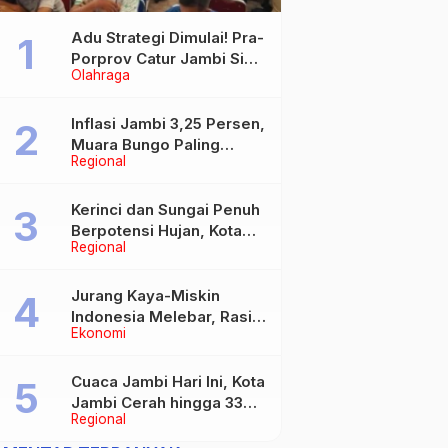
Adu Strategi Dimulai! Pra-
Porprov Catur Jambi Siap
Olahraga
Digelar, Libatkan 72 Atlet
Inflasi Jambi 3,25 Persen,
Muara Bungo Paling
Regional
Tinggi Capai 4,21 Persen
Kerinci dan Sungai Penuh
Berpotensi Hujan, Kota
Regional
Jambi Berawan
Jurang Kaya-Miskin
Indonesia Melebar, Rasio
Ekonomi
Gini Naik Jadi 0,368 pada
Maret 2026
Cuaca Jambi Hari Ini, Kota
Jambi Cerah hingga 33
Regional
Derajat Celsius