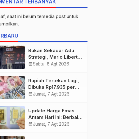
OMENTAR TERBANYAK
af, saat ini belum tersedia post untuk
tampilkan.
ERBARU
Bukan Sekadar Adu
Strategi, Mario Liberty
Siregar Buka
calendar_month
Sabtu, 8 Agt 2026
Praporprov Catur
Jambi
Rupiah Tertekan Lagi,
Dibuka Rp17.935 per
Dolar AS
calendar_month
Jumat, 7 Agt 2026
Update Harga Emas
Antam Hari Ini: Berbalik
Arah! Anjlok Rp29.000
calendar_month
Jumat, 7 Agt 2026