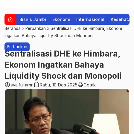
home
Bisnis Jambi
Ekonomi
Internasional
Kesehatan
Beranda
»
Perbankan
»
Sentralisasi DHE ke Himbara, Ekonom
Ingatkan Bahaya Liquidity Shock dan Monopoli
Perbankan
Sentralisasi DHE ke Himbara,
Ekonom Ingatkan Bahaya
Liquidity Shock dan Monopoli
account_circle
calendar_month
print
syaiful amri
Rabu, 10 Des 2025
Cetak