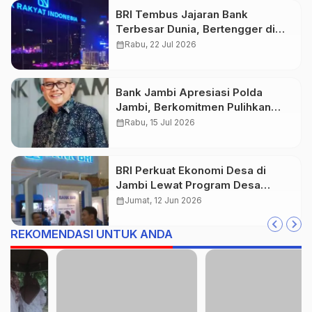
BRI Tembus Jajaran Bank
Terbesar Dunia, Bertengger di
Peringkat 132 Global
calendar_month
Rabu, 22 Jul 2026
Bank Jambi Apresiasi Polda
Jambi, Berkomitmen Pulihkan
Kepercayaan Nasabah
calendar_month
Rabu, 15 Jul 2026
BRI Perkuat Ekonomi Desa di
Jambi Lewat Program Desa
BRILiaN
calendar_month
Jumat, 12 Jun 2026
REKOMENDASI UNTUK ANDA