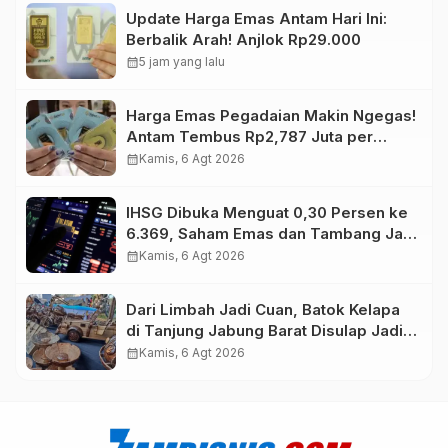
Update Harga Emas Antam Hari Ini:
Berbalik Arah! Anjlok Rp29.000
calendar_month
5 jam yang lalu
Harga Emas Pegadaian Makin Ngegas!
Antam Tembus Rp2,787 Juta per
Gram
calendar_month
Kamis, 6 Agt 2026
IHSG Dibuka Menguat 0,30 Persen ke
6.369, Saham Emas dan Tambang Jadi
Penggerak
calendar_month
Kamis, 6 Agt 2026
Dari Limbah Jadi Cuan, Batok Kelapa
di Tanjung Jabung Barat Disulap Jadi
Kerajinan Bernilai Tinggi
calendar_month
Kamis, 6 Agt 2026