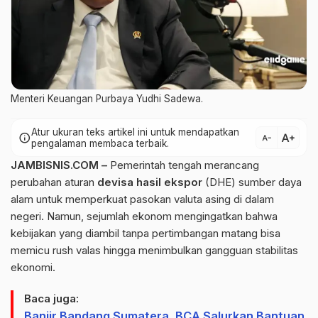
Menteri Keuangan Purbaya Yudhi Sadewa.
Atur ukuran teks artikel ini untuk mendapatkan
text_increase
info
text_decrease
pengalaman membaca terbaik.
JAMBISNIS.COM –
Pemerintah tengah merancang
perubahan aturan
devisa hasil ekspor
(DHE) sumber daya
alam untuk memperkuat pasokan valuta asing di dalam
negeri. Namun, sejumlah ekonom mengingatkan bahwa
kebijakan yang diambil tanpa pertimbangan matang bisa
memicu rush valas hingga menimbulkan gangguan stabilitas
ekonomi.
Baca juga:
Banjir Bandang Sumatera, BCA Salurkan Bantuan