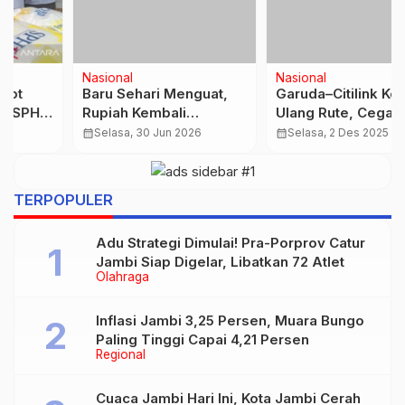
Nasional
Nasional
Baru Sehari Menguat,
Garuda–Citilink Kocok
Rupiah Kembali
Ulang Rute, Cegah
Tersungkur Dihantam
Kanibalisasi & Perkuat
calendar_month
Selasa, 30 Jun 2026
calendar_month
Selasa, 2 Des 2025
Dolar AS
Efisiensi Operasional
…
TERPOPULER
Adu Strategi Dimulai! Pra-Porprov Catur
Jambi Siap Digelar, Libatkan 72 Atlet
Olahraga
Inflasi Jambi 3,25 Persen, Muara Bungo
Paling Tinggi Capai 4,21 Persen
Regional
Cuaca Jambi Hari Ini, Kota Jambi Cerah