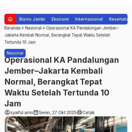
home
Bisnis Jambi
Ekonomi
Internasional
Kesehatan
Beranda
»
Nasional
»
Operasional KA Pandalungan Jember–
Jakarta Kembali Normal, Berangkat Tepat Waktu Setelah
Tertunda 10 Jam
Nasional
Operasional KA Pandalungan
Jember–Jakarta Kembali
Normal, Berangkat Tepat
Waktu Setelah Tertunda 10
Jam
account_circle
calendar_month
print
syaiful amri
Senin, 27 Okt 2025
Cetak