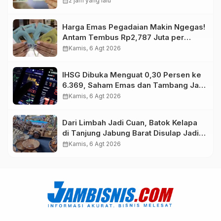
calendar_month
2 jam yang lalu
Harga Emas Pegadaian Makin Ngegas!
Antam Tembus Rp2,787 Juta per
Gram
calendar_month
Kamis, 6 Agt 2026
IHSG Dibuka Menguat 0,30 Persen ke
6.369, Saham Emas dan Tambang Jadi
Penggerak
calendar_month
Kamis, 6 Agt 2026
Dari Limbah Jadi Cuan, Batok Kelapa
di Tanjung Jabung Barat Disulap Jadi
Kerajinan Bernilai Tinggi
calendar_month
Kamis, 6 Agt 2026