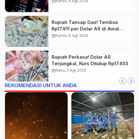
dan Tambang Jadi Penggerak
calendar_month
Kamis, 6 Agt 2026
Rupiah Tancap Gas! Tembus
Rp17.911 per Dolar AS di Awal
Perdagangan
calendar_month
Kamis, 6 Agt 2026
Rupiah Perkasa! Dolar AS
Terjungkal, Kurs Ditutup Rp17.933
calendar_month
Rabu, 5 Agt 2026
REKOMENDASI UNTUK ANDA