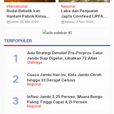
Nasional
Regional
Prabowo Percepat
2 Calon Jemaah Haji
Pembangunan Koperasi
Kota Jambi Mundur
Merah Putih, Tegaskan
karena Sakit, Kuota
calendar_month
Senin, 1 Des 2025
calendar_month
Selasa, 5 Mei 2026
Fondasi Baru Ekonomi
Kloter Berkurang
Rakyat
TERPOPULER
Adu Strategi Dimulai! Pra-Porprov Catur
Jambi Siap Digelar, Libatkan 72 Atlet
Olahraga
Cuaca Jambi Hari Ini, Kota Jambi Cerah
hingga 33 Derajat Celsius
Regional
Inflasi Jambi 3,25 Persen, Muara Bungo
Paling Tinggi Capai 4,21 Persen
Regional