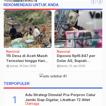
REKOMENDASI UNTUK ANDA
Otobiz
Peluang Usaha
2028, Indonesia Punya
12 Ide Jualan Ramadhan
Mobil Buatan Sendiri
Modal Rp200 Ribu,
Laris dan Untung Besar
calendar_month
Selasa, 21 Okt 2025
calendar_month
Kamis, 26 Feb 2026
TERPOPULER
Adu Strategi Dimulai! Pra-Porprov Catur
Jambi Siap Digelar, Libatkan 72 Atlet
Olahraga