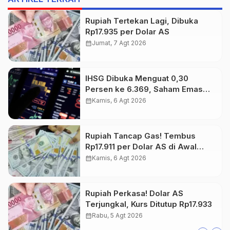
Rupiah Tertekan Lagi, Dibuka
Rp17.935 per Dolar AS
calendar_month
Jumat, 7 Agt 2026
IHSG Dibuka Menguat 0,30
Persen ke 6.369, Saham Emas
dan Tambang Jadi Penggerak
calendar_month
Kamis, 6 Agt 2026
Rupiah Tancap Gas! Tembus
Rp17.911 per Dolar AS di Awal
Perdagangan
calendar_month
Kamis, 6 Agt 2026
Rupiah Perkasa! Dolar AS
Terjungkal, Kurs Ditutup Rp17.933
calendar_month
Rabu, 5 Agt 2026