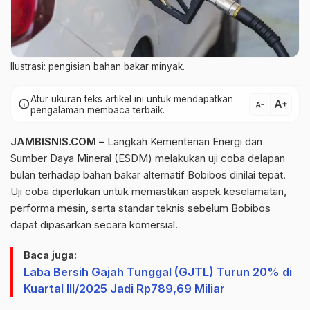
Ilustrasi: pengisian bahan bakar minyak.
Atur ukuran teks artikel ini untuk mendapatkan
text_increase
info
text_decrease
pengalaman membaca terbaik.
JAMBISNIS.COM –
Langkah Kementerian Energi dan
Sumber Daya Mineral (ESDM) melakukan uji coba delapan
bulan terhadap bahan bakar alternatif
Bobibos
dinilai tepat.
Uji coba diperlukan untuk memastikan aspek keselamatan,
performa mesin, serta standar teknis sebelum
Bobibos
dapat dipasarkan secara komersial.
Baca juga:
Laba Bersih Gajah Tunggal (GJTL) Turun 20% di
Kuartal III/2025 Jadi Rp789,69 Miliar