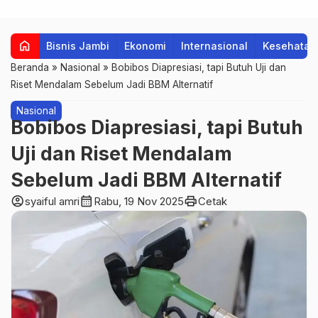
home
Bisnis Jambi
Ekonomi
Internasional
Kesehatan
Beranda
»
Nasional
»
Bobibos Diapresiasi, tapi Butuh Uji dan
Riset Mendalam Sebelum Jadi BBM Alternatif
Nasional
Bobibos Diapresiasi, tapi Butuh
Uji dan Riset Mendalam
Sebelum Jadi BBM Alternatif
account_circle
calendar_month
print
syaiful amri
Rabu, 19 Nov 2025
Cetak