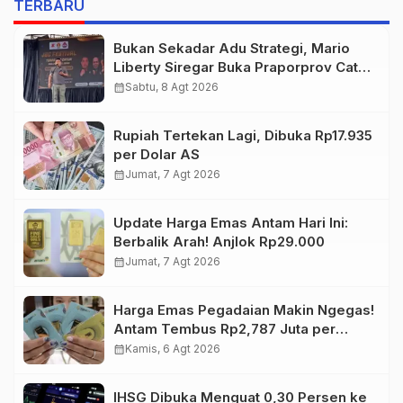
TERBARU
Bukan Sekadar Adu Strategi, Mario
Liberty Siregar Buka Praporprov Catur
Jambi
calendar_month
Sabtu, 8 Agt 2026
Rupiah Tertekan Lagi, Dibuka Rp17.935
per Dolar AS
calendar_month
Jumat, 7 Agt 2026
Update Harga Emas Antam Hari Ini:
Berbalik Arah! Anjlok Rp29.000
calendar_month
Jumat, 7 Agt 2026
Harga Emas Pegadaian Makin Ngegas!
Antam Tembus Rp2,787 Juta per
Gram
calendar_month
Kamis, 6 Agt 2026
IHSG Dibuka Menguat 0,30 Persen ke