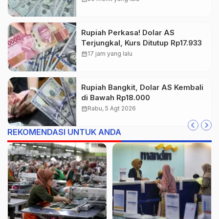
Rupiah Perkasa! Dolar AS
Terjungkal, Kurs Ditutup Rp17.933
calendar_month
17 jam yang lalu
Rupiah Bangkit, Dolar AS Kembali
di Bawah Rp18.000
calendar_month
Rabu, 5 Agt 2026
REKOMENDASI UNTUK ANDA