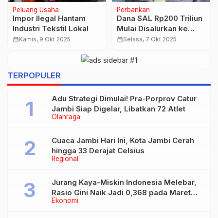
Ekonomi
Nasional
Luhut Bertemu MSCI,
Soal Utang Kereta
Pemerintah Klaim
Cepat, Menkeu:
Reformasi Pasar Modal
Untungnya ke Dia,
calendar_month
Jumat, 13 Feb 2026
calendar_month
Selasa, 14 Okt 2025
dan Digitalisasi Sudah
Susahnya ke Kita
Berjalan
TERPOPULER
Adu Strategi Dimulai! Pra-Porprov Catur
Jambi Siap Digelar, Libatkan 72 Atlet
Olahraga
Cuaca Jambi Hari Ini, Kota Jambi Cerah
hingga 33 Derajat Celsius
Regional
Jurang Kaya-Miskin Indonesia Melebar,
Rasio Gini Naik Jadi 0,368 pada Maret
Ekonomi
2026