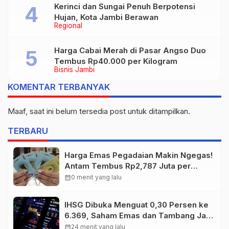
Kerinci dan Sungai Penuh Berpotensi
Hujan, Kota Jambi Berawan
Regional
Harga Cabai Merah di Pasar Angso Duo
Tembus Rp40.000 per Kilogram
Bisnis Jambi
KOMENTAR TERBANYAK
Maaf, saat ini belum tersedia post untuk ditampilkan.
TERBARU
Harga Emas Pegadaian Makin Ngegas!
Antam Tembus Rp2,787 Juta per
Gram
calendar_month
0 menit yang lalu
IHSG Dibuka Menguat 0,30 Persen ke
6.369, Saham Emas dan Tambang Jadi
Penggerak
calendar_month
24 menit yang lalu