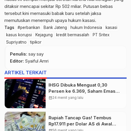
ditaksir mencapai sekitar Rp 502 miliar. Putusan bebas
tersebut kini memasuki babak baru setelah jaksa
memutuskan menempuh upaya hukum kasasi.
Tags
#perbankan
Bank Jateng
hukum Indonesia
kasasi
kasus korupsi
Kejagung
kredit bermasalah
PT Sritex
Supriyatno
tipikor
Penulis
: say say
Editor
: Syaiful Amri
ARTIKEL TERKAIT
IHSG Dibuka Menguat 0,30
Persen ke 6.369, Saham Emas
dan Tambang Jadi Penggerak
calendar_month
24 menit yang lalu
Rupiah Tancap Gas! Tembus
Rp17.911 per Dolar AS di Awal
Perdagangan
calendar_month
56 menit yang lalu