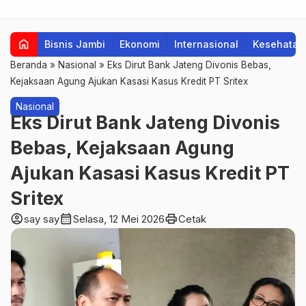
home
Bisnis Jambi
Ekonomi
Internasional
Kesehatan
Beranda
»
Nasional
»
Eks Dirut Bank Jateng Divonis Bebas,
Kejaksaan Agung Ajukan Kasasi Kasus Kredit PT Sritex
Nasional
Eks Dirut Bank Jateng Divonis
Bebas, Kejaksaan Agung
Ajukan Kasasi Kasus Kredit PT
Sritex
account_circle
calendar_month
print
say say
Selasa, 12 Mei 2026
Cetak