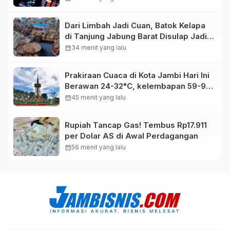
Dari Limbah Jadi Cuan, Batok Kelapa
di Tanjung Jabung Barat Disulap Jadi
Kerajinan Bernilai Tinggi
calendar_month
34 menit yang lalu
Prakiraan Cuaca di Kota Jambi Hari Ini
Berawan 24-32°C, kelembapan 59-97
persen.
calendar_month
45 menit yang lalu
Rupiah Tancap Gas! Tembus Rp17.911
per Dolar AS di Awal Perdagangan
calendar_month
56 menit yang lalu