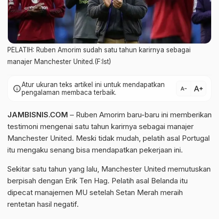
PELATIH: Ruben Amorim sudah satu tahun karirnya sebagai
manajer Manchester United.(F:Ist)
Atur ukuran teks artikel ini untuk mendapatkan
text_increase
info
text_decrease
pengalaman membaca terbaik.
JAMBISNIS.COM
– Ruben
Amorim
baru-baru ini memberikan
testimoni mengenai satu tahun
karirnya
sebagai manajer
Manchester
United. Meski tidak mudah, pelatih asal Portugal
itu mengaku senang bisa mendapatkan pekerjaan ini.
Sekitar satu tahun yang lalu,
Manchester
United memutuskan
berpisah dengan Erik
Ten
Hag
. Pelatih asal Belanda itu
dipecat manajemen MU setelah Setan Merah meraih
rentetan hasil negatif.