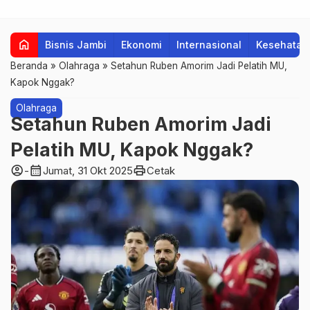
home
Bisnis Jambi
Ekonomi
Internasional
Kesehatan
Beranda
»
Olahraga
»
Setahun Ruben Amorim Jadi Pelatih MU,
Kapok Nggak?
Olahraga
Setahun Ruben Amorim Jadi
Pelatih MU, Kapok Nggak?
account_circle
calendar_month
print
-
Jumat, 31 Okt 2025
Cetak