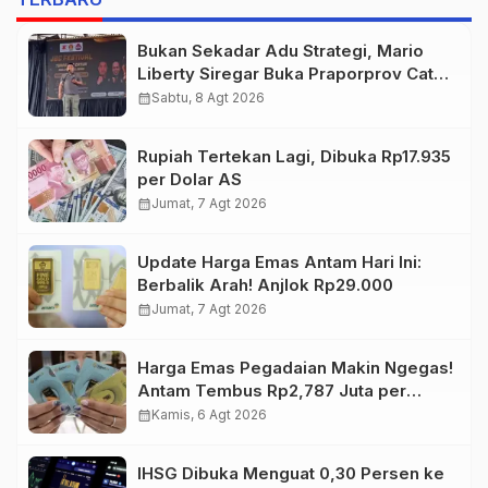
Bukan Sekadar Adu Strategi, Mario
Liberty Siregar Buka Praporprov Catur
Jambi
calendar_month
Sabtu, 8 Agt 2026
Rupiah Tertekan Lagi, Dibuka Rp17.935
per Dolar AS
calendar_month
Jumat, 7 Agt 2026
Update Harga Emas Antam Hari Ini:
Berbalik Arah! Anjlok Rp29.000
calendar_month
Jumat, 7 Agt 2026
Harga Emas Pegadaian Makin Ngegas!
Antam Tembus Rp2,787 Juta per
Gram
calendar_month
Kamis, 6 Agt 2026
IHSG Dibuka Menguat 0,30 Persen ke