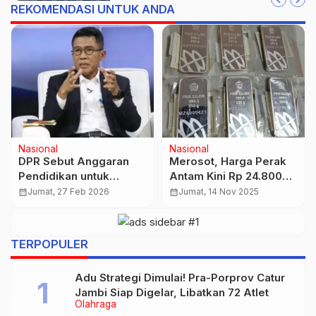
REKOMENDASI UNTUK ANDA
Bisnis Jambi
Nasional
Galeri24 dan UBS di
KAI Bangun Hunian
Pegadaian Kompak
Vertikal di Manggarai
Turun, Segini Harga
Juli 2026, Target 5.000
calendar_month
Selasa, 30 Des 2025
calendar_month
Jumat, 22 Mei 2026
Terbarunya
Unit Terintegrasi
…
Transportasi
TERPOPULER
Adu Strategi Dimulai! Pra-Porprov Catur
Jambi Siap Digelar, Libatkan 72 Atlet
Olahraga