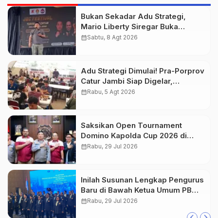
Bukan Sekadar Adu Strategi,
Mario Liberty Siregar Buka
Praporprov Catur Jambi
calendar_month
Sabtu, 8 Agt 2026
Adu Strategi Dimulai! Pra-Porprov
Catur Jambi Siap Digelar,
Libatkan 72 Atlet
calendar_month
Rabu, 5 Agt 2026
Saksikan Open Tournament
Domino Kapolda Cup 2026 di
Paviliun JBC Jambi
calendar_month
Rabu, 29 Jul 2026
Inilah Susunan Lengkap Pengurus
Baru di Bawah Ketua Umum PB
PERCASI Agustiar Sabran
calendar_month
Rabu, 29 Jul 2026