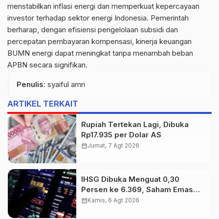
menstabilkan inflasi energi dan memperkuat kepercayaan
investor terhadap sektor energi Indonesia. Pemerintah
berharap, dengan efisiensi pengelolaan subsidi dan
percepatan pembayaran kompensasi, kinerja keuangan
BUMN energi dapat meningkat tanpa menambah beban
APBN secara signifikan.
Penulis
: syaiful amri
ARTIKEL TERKAIT
Rupiah Tertekan Lagi, Dibuka
Rp17.935 per Dolar AS
calendar_month
Jumat, 7 Agt 2026
IHSG Dibuka Menguat 0,30
Persen ke 6.369, Saham Emas
dan Tambang Jadi Penggerak
calendar_month
Kamis, 6 Agt 2026