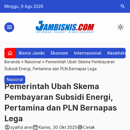
search
Minggu, 9 Agu 2026
menu
light_mode
home
Bisnis Jambi
Ekonomi
Internasional
Kesehatan
Beranda
»
Nasional
»
Pemerintah Ubah Skema Pembayaran
Subsidi Energi, Pertamina dan PLN Bernapas Lega
Nasional
Pemerintah Ubah Skema
Pembayaran Subsidi Energi,
Pertamina dan PLN Bernapas
Lega
account_circle
calendar_month
print
syaiful amri
Kamis, 30 Okt 2025
Cetak