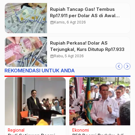
Rupiah Tancap Gas! Tembus
Rp17.911 per Dolar AS di Awal
Perdagangan
calendar_month
Kamis, 6 Agt 2026
Rupiah Perkasa! Dolar AS
Terjungkal, Kurs Ditutup Rp17.933
calendar_month
Rabu, 5 Agt 2026
REKOMENDASI UNTUK ANDA
Regional
Ekonomi