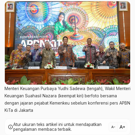
Menteri Keuangan Purbaya Yudhi Sadewa (tengah), Wakil Menteri
Keuangan Suahasil Nazara (keempat kiri) berfoto bersama
dengan jajaran pejabat Kemenkeu sebelum konferensi pers APBN
KiTa di Jakarta
Atur ukuran teks artikel ini untuk mendapatkan
text_increase
info
text_decrease
pengalaman membaca terbaik.