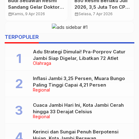
Budi Setiawan Resmi
B50 Resmi Berlaku Juli
Sandang Gelar Doktor,
2026, 3,5 Juta Ton CPO
Sidang Promosi Doktor
Disiapkan untuk Biofuel
calendar_month
Kamis, 9 Apr 2026
calendar_month
Selasa, 7 Apr 2026
Berlangsung Sukses
TERPOPULER
Adu Strategi Dimulai! Pra-Porprov Catur
Jambi Siap Digelar, Libatkan 72 Atlet
Olahraga
Inflasi Jambi 3,25 Persen, Muara Bungo
Paling Tinggi Capai 4,21 Persen
Regional
Cuaca Jambi Hari Ini, Kota Jambi Cerah
hingga 33 Derajat Celsius
Regional
Kerinci dan Sungai Penuh Berpotensi
Hujan, Kota Jambi Berawan