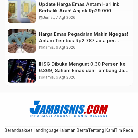
Update Harga Emas Antam Hari Ini:
Berbalik Arah! Anjlok Rp29.000
calendar_month
Jumat, 7 Agt 2026
Harga Emas Pegadaian Makin Ngegas!
Antam Tembus Rp2,787 Juta per
Gram
calendar_month
Kamis, 6 Agt 2026
IHSG Dibuka Menguat 0,30 Persen ke
6.369, Saham Emas dan Tambang Jadi
Penggerak
calendar_month
Kamis, 6 Agt 2026
Beranda
akses_landingpage
Halaman Berita
Tentang Kami
Tim Redaks