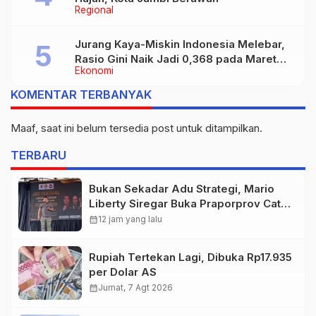
Regional
Jurang Kaya-Miskin Indonesia Melebar,
Rasio Gini Naik Jadi 0,368 pada Maret
Ekonomi
2026
KOMENTAR TERBANYAK
Maaf, saat ini belum tersedia post untuk ditampilkan.
TERBARU
Bukan Sekadar Adu Strategi, Mario
Liberty Siregar Buka Praporprov Catur
Jambi
calendar_month
12 jam yang lalu
Rupiah Tertekan Lagi, Dibuka Rp17.935
per Dolar AS
calendar_month
Jumat, 7 Agt 2026