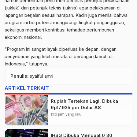
namun pemerintah perlu memperjelas petunjuk pelaksanaan
(juklak) dan petunjuk teknis (juknis) agar pelaksanaan di
lapangan berjalan sesuai harapan. Kadin juga menilai bahwa
program ini berpotensi mengurangi tingkat pengangguran,
sekaligus memberi kontribusi terhadap pertumbuhan
ekonomi nasional.
“Program ini sangat layak diperluas ke depan, dengan
penyebaran yang lebih merata di berbagai daerah di
Indonesia,” tutupnya.
Penulis
: syaiful amri
ARTIKEL TERKAIT
Rupiah Tertekan Lagi, Dibuka
Rp17.935 per Dolar AS
calendar_month
6 jam yang lalu
IHSG Dibuka Menguat 0,30