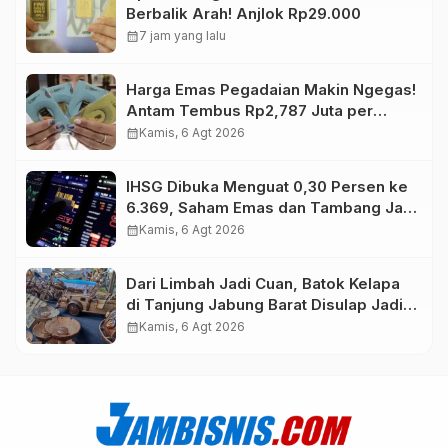
Berbalik Arah! Anjlok Rp29.000
calendar_month
7 jam yang lalu
Harga Emas Pegadaian Makin Ngegas!
Antam Tembus Rp2,787 Juta per
Gram
calendar_month
Kamis, 6 Agt 2026
IHSG Dibuka Menguat 0,30 Persen ke
6.369, Saham Emas dan Tambang Jadi
Penggerak
calendar_month
Kamis, 6 Agt 2026
Dari Limbah Jadi Cuan, Batok Kelapa
di Tanjung Jabung Barat Disulap Jadi
Kerajinan Bernilai Tinggi
calendar_month
Kamis, 6 Agt 2026