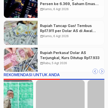
Persen ke 6.369, Saham Emas
dan Tambang Jadi Penggerak
calendar_month
Kamis, 6 Agt 2026
Rupiah Tancap Gas! Tembus
Rp17.911 per Dolar AS di Awal
Perdagangan
calendar_month
Kamis, 6 Agt 2026
Rupiah Perkasa! Dolar AS
Terjungkal, Kurs Ditutup Rp17.933
calendar_month
Rabu, 5 Agt 2026
REKOMENDASI UNTUK ANDA