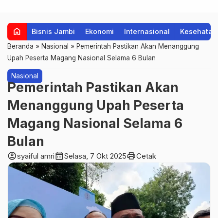
home
Bisnis Jambi
Ekonomi
Internasional
Kesehatan
Beranda
»
Nasional
»
Pemerintah Pastikan Akan Menanggung
Upah Peserta Magang Nasional Selama 6 Bulan
Nasional
Pemerintah Pastikan Akan
Menanggung Upah Peserta
Magang Nasional Selama 6
Bulan
account_circle
calendar_month
print
syaiful amri
Selasa, 7 Okt 2025
Cetak