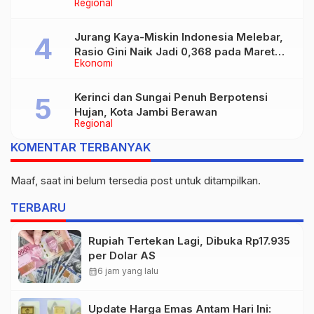
Regional
Jurang Kaya-Miskin Indonesia Melebar,
Rasio Gini Naik Jadi 0,368 pada Maret
Ekonomi
2026
Kerinci dan Sungai Penuh Berpotensi
Hujan, Kota Jambi Berawan
Regional
KOMENTAR TERBANYAK
Maaf, saat ini belum tersedia post untuk ditampilkan.
TERBARU
Rupiah Tertekan Lagi, Dibuka Rp17.935
per Dolar AS
calendar_month
6 jam yang lalu
Update Harga Emas Antam Hari Ini: