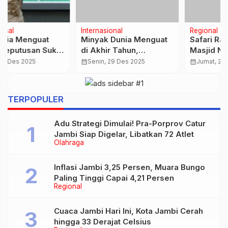
Internasional
Regional
Minyak Dunia Menguat
Safari Ramadan di
di Akhir Tahun,
Masjid NW Al Hijrah,
Kebijakan Fiskal China
Wali Kota Jambi
calendar_month
Senin, 29 Des 2025
calendar_month
Jumat, 27 Feb 2026
Jadi Penopang
Maulana Salurkan Wifi
Gratis untuk Rumah
Ibadah
TERPOPULER
Adu Strategi Dimulai! Pra-Porprov Catur
Jambi Siap Digelar, Libatkan 72 Atlet
Olahraga
Inflasi Jambi 3,25 Persen, Muara Bungo
Paling Tinggi Capai 4,21 Persen
Regional
Cuaca Jambi Hari Ini, Kota Jambi Cerah
hingga 33 Derajat Celsius