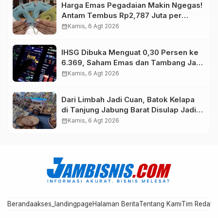
Harga Emas Pegadaian Makin Ngegas!
Antam Tembus Rp2,787 Juta per
Gram
calendar_month
Kamis, 6 Agt 2026
IHSG Dibuka Menguat 0,30 Persen ke
6.369, Saham Emas dan Tambang Jadi
Penggerak
calendar_month
Kamis, 6 Agt 2026
Dari Limbah Jadi Cuan, Batok Kelapa
di Tanjung Jabung Barat Disulap Jadi
Kerajinan Bernilai Tinggi
calendar_month
Kamis, 6 Agt 2026
Beranda
akses_landingpage
Halaman Berita
Tentang Kami
Tim Redaks