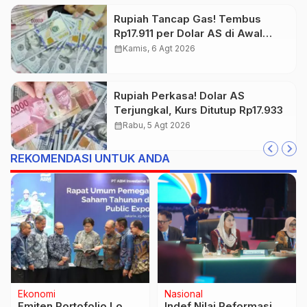
Rupiah Tancap Gas! Tembus
Rp17.911 per Dolar AS di Awal
Perdagangan
calendar_month
Kamis, 6 Agt 2026
Rupiah Perkasa! Dolar AS
Terjungkal, Kurs Ditutup Rp17.933
calendar_month
Rabu, 5 Agt 2026
REKOMENDASI UNTUK ANDA
Nasional
Olahraga
Disorot Presiden
Miami Heat Raih