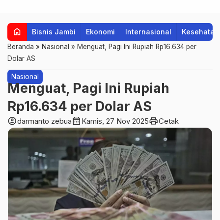
home
Bisnis Jambi
Ekonomi
Internasional
Kesehatan
Beranda
»
Nasional
»
Menguat, Pagi Ini Rupiah Rp16.634 per
Dolar AS
Nasional
Menguat, Pagi Ini Rupiah
Rp16.634 per Dolar AS
account_circle
calendar_month
print
darmanto zebua
Kamis, 27 Nov 2025
Cetak