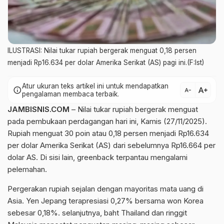
ILUSTRASI: Nilai tukar rupiah bergerak menguat 0,18 persen
menjadi Rp16.634 per dolar Amerika Serikat (AS) pagi ini.(F:Ist)
Atur ukuran teks artikel ini untuk mendapatkan
text_increase
info
text_decrease
pengalaman membaca terbaik.
JAMBISNIS.COM
– Nilai tukar rupiah bergerak menguat
pada pembukaan perdagangan hari ini, Kamis (27/11/2025).
Rupiah menguat 30 poin atau 0,18 persen menjadi Rp16.634
per dolar Amerika Serikat (AS) dari sebelumnya Rp16.664 per
dolar AS. Di sisi lain, greenback terpantau mengalami
pelemahan.
Pergerakan rupiah sejalan dengan mayoritas mata uang di
Asia. Yen Jepang terapresiasi 0,27% bersama won Korea
sebesar 0,18%. selanjutnya, baht Thailand dan ringgit