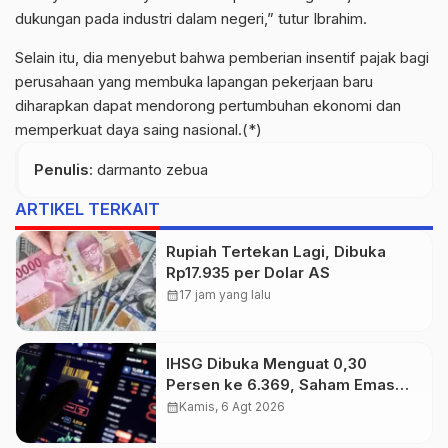
dukungan pada industri dalam negeri,” tutur Ibrahim.
Selain itu, dia menyebut bahwa pemberian insentif pajak bagi
perusahaan yang membuka lapangan pekerjaan baru
diharapkan dapat mendorong pertumbuhan ekonomi dan
memperkuat daya saing nasional.(*)
Penulis
: darmanto zebua
ARTIKEL TERKAIT
Rupiah Tertekan Lagi, Dibuka
Rp17.935 per Dolar AS
calendar_month
17 jam yang lalu
IHSG Dibuka Menguat 0,30
Persen ke 6.369, Saham Emas
dan Tambang Jadi Penggerak
calendar_month
Kamis, 6 Agt 2026