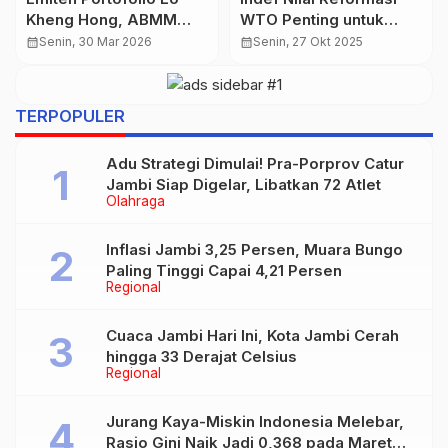
Prabowo, BEI Suspensi
Kemenangan Telak 146–
Saham Toba Pulp
114 atas Memphis
calendar_month
Kamis, 18 Des 2025
calendar_month
Sabtu, 25 Okt 2025
Lestari (INRU)
Grizzlies
…
TERPOPULER
Adu Strategi Dimulai! Pra-Porprov Catur
Jambi Siap Digelar, Libatkan 72 Atlet
Olahraga
Inflasi Jambi 3,25 Persen, Muara Bungo
Paling Tinggi Capai 4,21 Persen
Regional
Cuaca Jambi Hari Ini, Kota Jambi Cerah
hingga 33 Derajat Celsius
Regional
Jurang Kaya-Miskin Indonesia Melebar,
Rasio Gini Naik Jadi 0,368 pada Maret