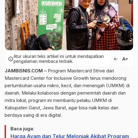
Atur ukuran teks artikel ini untuk mendapatkan
text_increase
info
text_decrease
pengalaman membaca terbaik.
JAMBISNIS.COM –
Program Mastercard Strive dari
Mastercard Center for Inclusive Growth terus mendorong
pertumbuhan usaha mikro, kecil, dan menengah (UMKM) di
daerah. Melalui kolaborasi dengan pemerintah daerah dan
mitra lokal, program ini membantu pelaku UMKM di
Kabupaten Garut, Jawa Barat, agar bisa naik kelas dan
berdaya saing di era digital.
Baca juga:
Harga Ayam dan Telur Melonjak Akibat Program