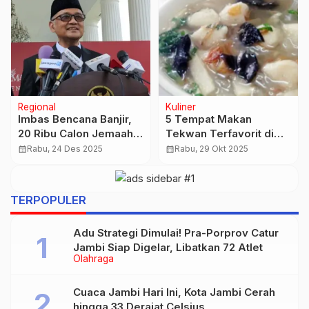
Nasional
Otobiz
Banjir Bandang Putus
Tidak Diproduksi Lagi,
Jembatan, Kampung
Motor Sport Yamaha
Karikil Sukabumi
Vixion R Disuntik Mati
calendar_month
Senin, 29 Des 2025
calendar_month
Senin, 22 Des 2025
Terisolasi
TERPOPULER
Adu Strategi Dimulai! Pra-Porprov Catur
Jambi Siap Digelar, Libatkan 72 Atlet
Olahraga
Cuaca Jambi Hari Ini, Kota Jambi Cerah
hingga 33 Derajat Celsius