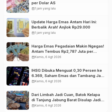
per Dolar AS
calendar_month
1 jam yang lalu
Update Harga Emas Antam Hari Ini:
Berbalik Arah! Anjlok Rp29.000
calendar_month
1 jam yang lalu
Harga Emas Pegadaian Makin Ngegas!
Antam Tembus Rp2,787 Juta per
Gram
calendar_month
Kamis, 6 Agt 2026
IHSG Dibuka Menguat 0,30 Persen ke
6.369, Saham Emas dan Tambang Jadi
Penggerak
calendar_month
Kamis, 6 Agt 2026
Dari Limbah Jadi Cuan, Batok Kelapa
di Tanjung Jabung Barat Disulap Jadi
Kerajinan Bernilai Tinggi
calendar_month
Kamis, 6 Agt 2026