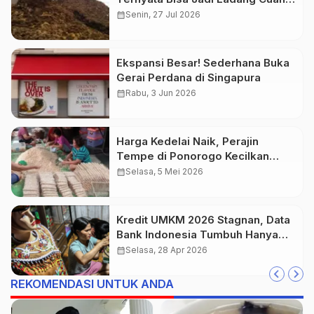
Baru bagi UMKM
calendar_month
Senin, 27 Jul 2026
Ekspansi Besar! Sederhana Buka
Gerai Perdana di Singapura
calendar_month
Rabu, 3 Jun 2026
Harga Kedelai Naik, Perajin
Tempe di Ponorogo Kecilkan
Ukuran demi Bertahan
calendar_month
Selasa, 5 Mei 2026
Kredit UMKM 2026 Stagnan, Data
Bank Indonesia Tumbuh Hanya
0,1% di Kuartal I
calendar_month
Selasa, 28 Apr 2026
REKOMENDASI UNTUK ANDA