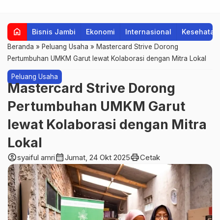
home
Bisnis Jambi
Ekonomi
Internasional
Kesehatan
Beranda
»
Peluang Usaha
»
Mastercard Strive Dorong
Pertumbuhan UMKM Garut lewat Kolaborasi dengan Mitra Lokal
Peluang Usaha
Mastercard Strive Dorong
Pertumbuhan UMKM Garut
lewat Kolaborasi dengan Mitra
Lokal
account_circle
calendar_month
print
syaiful amri
Jumat, 24 Okt 2025
Cetak