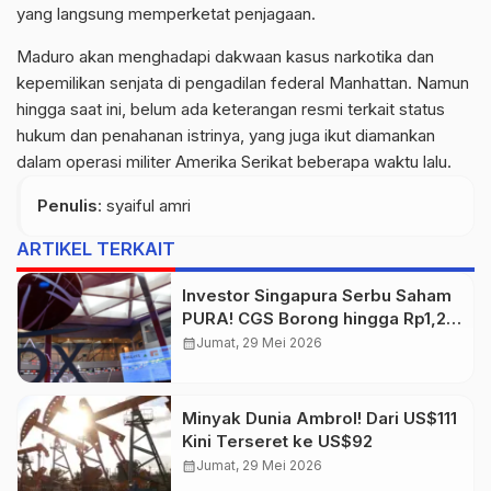
yang langsung memperketat penjagaan.
Maduro akan menghadapi dakwaan kasus narkotika dan
kepemilikan senjata di pengadilan federal Manhattan. Namun
hingga saat ini, belum ada keterangan resmi terkait status
hukum dan penahanan istrinya, yang juga ikut diamankan
dalam operasi militer Amerika Serikat beberapa waktu lalu.
Penulis
: syaiful amri
ARTIKEL TERKAIT
Investor Singapura Serbu Saham
PURA! CGS Borong hingga Rp1,2
Miliar
calendar_month
Jumat, 29 Mei 2026
Minyak Dunia Ambrol! Dari US$111
Kini Terseret ke US$92
calendar_month
Jumat, 29 Mei 2026