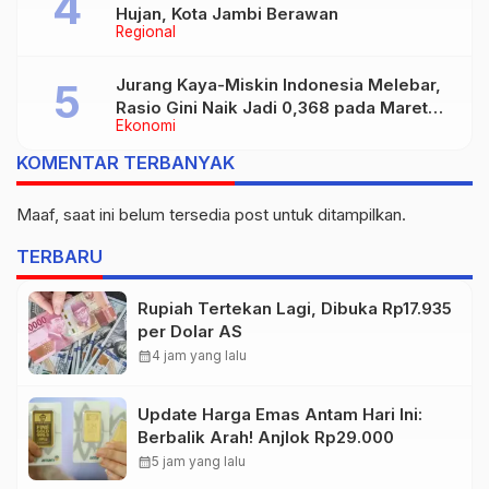
Hujan, Kota Jambi Berawan
Regional
Jurang Kaya-Miskin Indonesia Melebar,
Rasio Gini Naik Jadi 0,368 pada Maret
Ekonomi
2026
KOMENTAR TERBANYAK
Maaf, saat ini belum tersedia post untuk ditampilkan.
TERBARU
Rupiah Tertekan Lagi, Dibuka Rp17.935
per Dolar AS
calendar_month
4 jam yang lalu
Update Harga Emas Antam Hari Ini:
Berbalik Arah! Anjlok Rp29.000
calendar_month
5 jam yang lalu