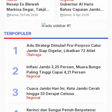
Sertifikat Tanah Hilang?
ESDM Ungkap Alasan
Jangan Panik, Anda
RKAB 2026 Perusahaan
Bisa Datangi Pejabat Ini
Tambang Belum Terbit
calendar_month
Senin, 29 Des 2025
calendar_month
Selasa, 6 Jan 2026
TERPOPULER
Adu Strategi Dimulai! Pra-Porprov Catur
Jambi Siap Digelar, Libatkan 72 Atlet
Olahraga
Inflasi Jambi 3,25 Persen, Muara Bungo
Paling Tinggi Capai 4,21 Persen
Regional
Cuaca Jambi Hari Ini, Kota Jambi Cerah
hingga 33 Derajat Celsius
Regional
Kerinci dan Sungai Penuh Berpotensi