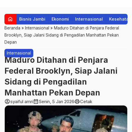
home
Bisnis Jambi
Ekonomi
Internasional
Kesehatan
Beranda
»
Internasional
»
Maduro Ditahan di Penjara Federal
Brooklyn, Siap Jalani Sidang di Pengadilan Manhattan Pekan
Depan
Internasional
Maduro Ditahan di Penjara
Federal Brooklyn, Siap Jalani
Sidang di Pengadilan
Manhattan Pekan Depan
account_circle
calendar_month
print
syaiful amri
Senin, 5 Jan 2026
Cetak