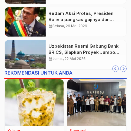
Redam Aksi Protes, Presiden
Bolivia pangkas gajinya dan
kabinet
calendar_month
Selasa, 26 Mei 2026
Uzbekistan Resmi Gabung Bank
BRICS, Siapkan Proyek Jumbo
Rp79,7 Triliun
calendar_month
Jumat, 22 Mei 2026
REKOMENDASI UNTUK ANDA
Properti
Nasional