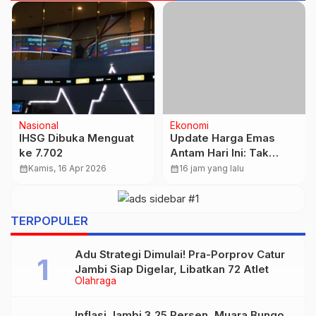
Nasional
Ekonomi
IHSG Dibuka Menguat
Update Harga Emas
ke 7.702
Antam Hari Ini: Tak
Bergerak, Rp2,69 Juta
calendar_month
Kamis, 16 Apr 2026
calendar_month
16 jam yang lalu
per Gram
TERPOPULER
Adu Strategi Dimulai! Pra-Porprov Catur
Jambi Siap Digelar, Libatkan 72 Atlet
Olahraga
Inflasi Jambi 3,25 Persen, Muara Bungo