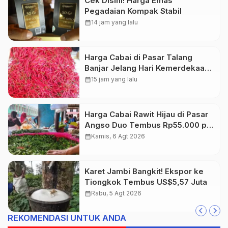
Cek Disini! Harga Emas
Pegadaian Kompak Stabil
calendar_month
14 jam yang lalu
Harga Cabai di Pasar Talang
Banjar Jelang Hari Kemerdekaan
RI Turun 20 Persen
calendar_month
15 jam yang lalu
Harga Cabai Rawit Hijau di Pasar
Angso Duo Tembus Rp55.000 per
Kilogram
calendar_month
Kamis, 6 Agt 2026
Karet Jambi Bangkit! Ekspor ke
Tiongkok Tembus US$5,57 Juta
calendar_month
Rabu, 5 Agt 2026
REKOMENDASI UNTUK ANDA