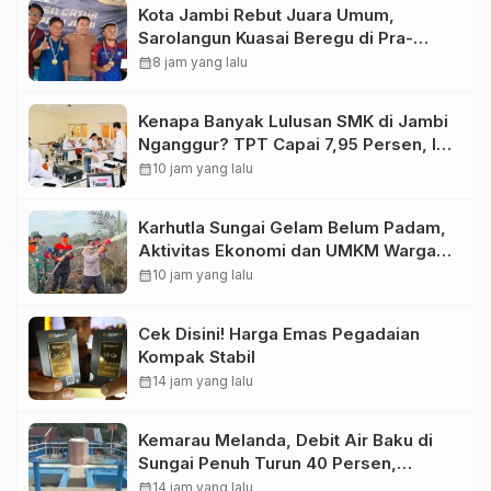
Kota Jambi Rebut Juara Umum,
Sarolangun Kuasai Beregu di Pra-
Porprov Catur Jambi 2026
calendar_month
8 jam yang lalu
Kenapa Banyak Lulusan SMK di Jambi
Nganggur? TPT Capai 7,95 Persen, Ini
Masalahnya
calendar_month
10 jam yang lalu
Karhutla Sungai Gelam Belum Padam,
Aktivitas Ekonomi dan UMKM Warga
Mulai Terancam
calendar_month
10 jam yang lalu
Cek Disini! Harga Emas Pegadaian
Kompak Stabil
calendar_month
14 jam yang lalu
Kemarau Melanda, Debit Air Baku di
Sungai Penuh Turun 40 Persen,
Distribusi Pelanggan Dibatasi
calendar_month
14 jam yang lalu