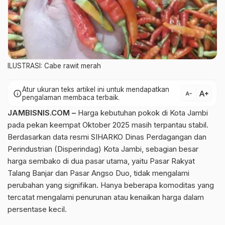
ILUSTRASI: Cabe rawit merah
Atur ukuran teks artikel ini untuk mendapatkan
text_increase
info
text_decrease
pengalaman membaca terbaik.
JAMBISNIS.COM –
Harga kebutuhan pokok di Kota Jambi
pada pekan keempat Oktober 2025 masih terpantau stabil.
Berdasarkan data resmi SIHARKO Dinas Perdagangan dan
Perindustrian (Disperindag) Kota Jambi, sebagian besar
harga sembako di dua pasar utama, yaitu Pasar Rakyat
Talang Banjar dan Pasar Angso Duo, tidak mengalami
perubahan yang signifikan. Hanya beberapa komoditas yang
tercatat mengalami penurunan atau kenaikan harga dalam
persentase kecil.