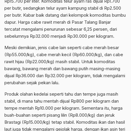
Rp15.700 per liter. Komoditas telur ayam ras dijual Rp1.700
per butir, sedangkan telur ayam kampung stabil di Rp2.500
per butir. Kabar baik datang dari kelompok komoditas bumbu
dapur. Harga cabe rawit merah di Pasar Talang Banjar
tercatat mengalami penurunan sebesar 6,25 persen, dari
sebelumnya Rp32.000 menjadi Rp30.000 per kilogram.
Meski demikian, jenis cabe lain seperti cabe merah besar
(Rp55.000/kg), cabe merah kecil (Rp60.000/kg), dan cabe
rawit hijau (Rp22.000/kg) masih stabil. Untuk komoditas
bawang, bawang merah dan bawang putih masing-masing
dijual Rp36.000 dan Rp32.000 per kilogram, tidak mengalami
perubahan sejak pekan lalu.
Produk olahan kedelai seperti tahu dan tempe juga masih
stabil, di mana tahu mentah dijual Rp800 per kilogram dan
tempe mentah Rp10.000 per kilogram. Sementara itu, harga
buah-buahan seperti pisang lilin (Rp8.000/kg) dan jeruk
Brastagi (Rp15.000/kg) tetap stabil. Komoditas ikan dan hasil
laut juga tidak mengalami gejolak harga, dengan ikan asin teri