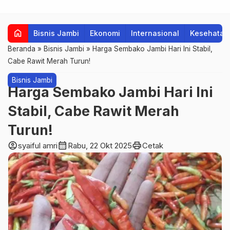
home
Bisnis Jambi
Ekonomi
Internasional
Kesehatan
Beranda
»
Bisnis Jambi
»
Harga Sembako Jambi Hari Ini Stabil,
Cabe Rawit Merah Turun!
Bisnis Jambi
Harga Sembako Jambi Hari Ini
Stabil, Cabe Rawit Merah
Turun!
account_circle
calendar_month
print
syaiful amri
Rabu, 22 Okt 2025
Cetak