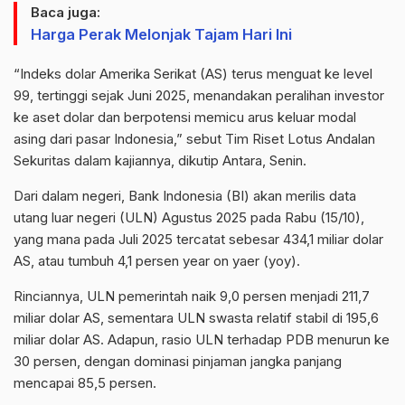
Baca juga:
Harga Perak Melonjak Tajam Hari Ini
“Indeks dolar Amerika Serikat (AS) terus menguat ke level
99, tertinggi sejak Juni 2025, menandakan peralihan investor
ke aset dolar dan berpotensi memicu arus keluar modal
asing dari pasar Indonesia,” sebut Tim Riset Lotus Andalan
Sekuritas dalam kajiannya, dikutip Antara, Senin.
Dari dalam negeri, Bank Indonesia (BI) akan merilis data
utang luar negeri (ULN) Agustus 2025 pada Rabu (15/10),
yang mana pada Juli 2025 tercatat sebesar 434,1 miliar dolar
AS, atau tumbuh 4,1 persen
year
on
yaer
(
yoy
).
Rinciannya
, ULN pemerintah naik 9,0 persen menjadi 211,7
miliar dolar AS, sementara ULN swasta relatif stabil di 195,6
miliar dolar AS. Adapun, rasio ULN terhadap PDB menurun ke
30 persen, dengan dominasi pinjaman jangka panjang
mencapai 85,5 persen.