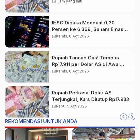
calendar_month
1 jam yang lalu
IHSG Dibuka Menguat 0,30
Persen ke 6.369, Saham Emas
dan Tambang Jadi Penggerak
calendar_month
Kamis, 6 Agt 2026
Rupiah Tancap Gas! Tembus
Rp17.911 per Dolar AS di Awal
Perdagangan
calendar_month
Kamis, 6 Agt 2026
Rupiah Perkasa! Dolar AS
Terjungkal, Kurs Ditutup Rp17.933
calendar_month
Rabu, 5 Agt 2026
REKOMENDASI UNTUK ANDA