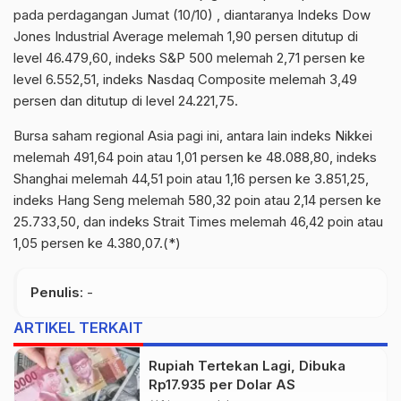
pada perdagangan Jumat (10/10) ,
diantaranya
Indeks
Dow
Jones Industrial
Average
melemah 1,90 persen ditutup di
level 46.479,60, indeks S&P 500 melemah 2,71 persen ke
level 6.552,51, indeks
Nasdaq
Composite
melemah 3,49
persen dan ditutup di level 24.221,75.
Bursa saham regional Asia pagi ini, antara lain indeks
Nikkei
melemah 491,64 poin atau 1,01 persen ke 48.088,80, indeks
Shanghai
melemah 44,51 poin atau 1,16 persen ke 3.851,25,
indeks Hang Seng melemah 580,32 poin atau 2,14 persen ke
25.733,50, dan indeks
Strait
Times
melemah 46,42 poin atau
1,05 persen ke 4.380,07.(*)
Penulis
: -
ARTIKEL TERKAIT
Rupiah Tertekan Lagi, Dibuka
Rp17.935 per Dolar AS