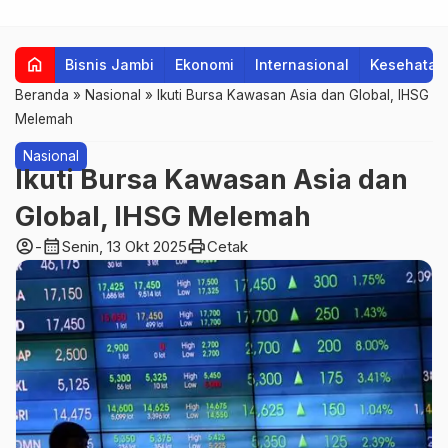
home
Bisnis Jambi
Ekonomi
Internasional
Kesehatan
Beranda
»
Nasional
»
Ikuti Bursa Kawasan Asia dan Global, IHSG
Melemah
Nasional
Ikuti Bursa Kawasan Asia dan
Global, IHSG Melemah
account_circle
calendar_month
print
-
Senin, 13 Okt 2025
Cetak