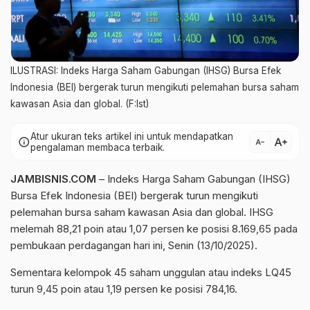
ILUSTRASI: Indeks Harga Saham Gabungan (IHSG) Bursa Efek
Indonesia (BEI) bergerak turun mengikuti pelemahan bursa saham
kawasan Asia dan global. (F:Ist)
Atur ukuran teks artikel ini untuk mendapatkan
text_increase
info
text_decrease
pengalaman membaca terbaik.
JAMBISNIS.COM
– Indeks Harga Saham Gabungan (IHSG)
Bursa Efek Indonesia (BEI) bergerak turun mengikuti
pelemahan bursa saham kawasan Asia dan global. IHSG
melemah 88,21 poin atau 1,07 persen ke posisi 8.169,65 pada
pembukaan perdagangan hari ini, Senin (13/10/2025).
Sementara kelompok 45 saham unggulan atau indeks LQ45
turun 9,45 poin atau 1,19 persen ke posisi 784,16.