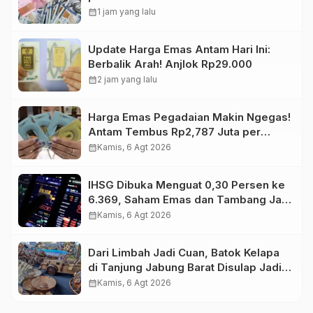
calendar_month
1 jam yang lalu
Update Harga Emas Antam Hari Ini:
Berbalik Arah! Anjlok Rp29.000
calendar_month
2 jam yang lalu
Harga Emas Pegadaian Makin Ngegas!
Antam Tembus Rp2,787 Juta per
Gram
calendar_month
Kamis, 6 Agt 2026
IHSG Dibuka Menguat 0,30 Persen ke
6.369, Saham Emas dan Tambang Jadi
Penggerak
calendar_month
Kamis, 6 Agt 2026
Dari Limbah Jadi Cuan, Batok Kelapa
di Tanjung Jabung Barat Disulap Jadi
Kerajinan Bernilai Tinggi
calendar_month
Kamis, 6 Agt 2026