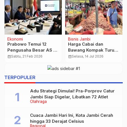
Otobiz
Nasional
Impor 105.000 Pikap
Turun Rp15.000, Emas
India 50% Lebih Murah
Antam Kini Dibanderol
dari Lokal, Ini
Rp2.790.000 per Gram
calendar_month
Rabu, 25 Feb 2026
calendar_month
Kamis, 22 Jan 2026
Perbandingan Harga
Hilux dan Triton
TERPOPULER
Adu Strategi Dimulai! Pra-Porprov Catur
Jambi Siap Digelar, Libatkan 72 Atlet
Olahraga
Cuaca Jambi Hari Ini, Kota Jambi Cerah
hingga 33 Derajat Celsius
Regional