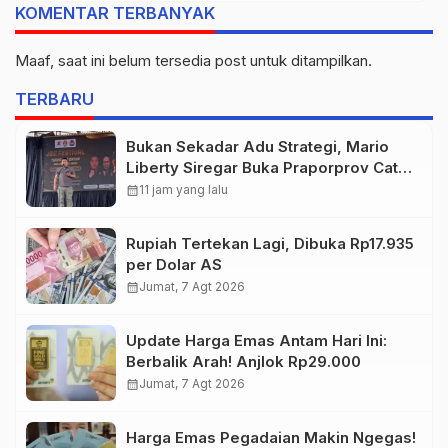
KOMENTAR TERBANYAK
Maaf, saat ini belum tersedia post untuk ditampilkan.
TERBARU
Bukan Sekadar Adu Strategi, Mario
Liberty Siregar Buka Praporprov Catur
Jambi
calendar_month
11 jam yang lalu
Rupiah Tertekan Lagi, Dibuka Rp17.935
per Dolar AS
calendar_month
Jumat, 7 Agt 2026
Update Harga Emas Antam Hari Ini:
Berbalik Arah! Anjlok Rp29.000
calendar_month
Jumat, 7 Agt 2026
Harga Emas Pegadaian Makin Ngegas!