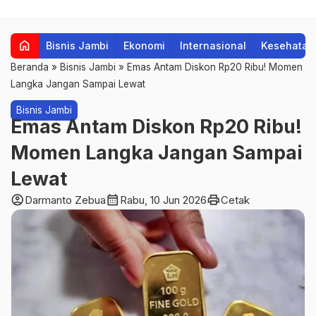
home
Bisnis Jambi
Ekonomi
Internasional
Kesehatan
Beranda
»
Bisnis Jambi
»
Emas Antam Diskon Rp20 Ribu! Momen
Langka Jangan Sampai Lewat
Bisnis Jambi
Emas Antam Diskon Rp20 Ribu!
Momen Langka Jangan Sampai
Lewat
account_circle
calendar_month
print
Darmanto Zebua
Rabu, 10 Jun 2026
Cetak