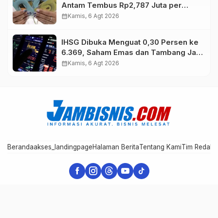
Antam Tembus Rp2,787 Juta per
Gram
calendar_month
Kamis, 6 Agt 2026
IHSG Dibuka Menguat 0,30 Persen ke
6.369, Saham Emas dan Tambang Jadi
Penggerak
calendar_month
Kamis, 6 Agt 2026
Beranda
akses_landingpage
Halaman Berita
Tentang Kami
Tim Redaks
Jambisnis - Informasi Akurat Bisnis Melesat
© 2025 Copyright Jambisnis.com