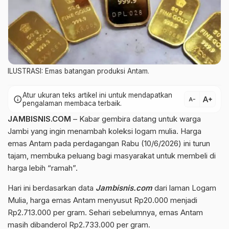
ILUSTRASI: Emas batangan produksi Antam.
Atur ukuran teks artikel ini untuk mendapatkan
text_increase
info
text_decrease
pengalaman membaca terbaik.
JAMBISNIS.COM
– Kabar gembira datang untuk warga
Jambi yang ingin menambah koleksi logam mulia. Harga
emas Antam pada perdagangan Rabu (10/6/2026) ini turun
tajam, membuka peluang bagi masyarakat untuk membeli di
harga lebih “ramah”.
Hari ini berdasarkan data
Jambisnis.com
dari laman Logam
Mulia, harga emas Antam menyusut Rp20.000 menjadi
Rp2.713.000 per gram. Sehari sebelumnya, emas Antam
masih dibanderol Rp2.733.000 per gram.