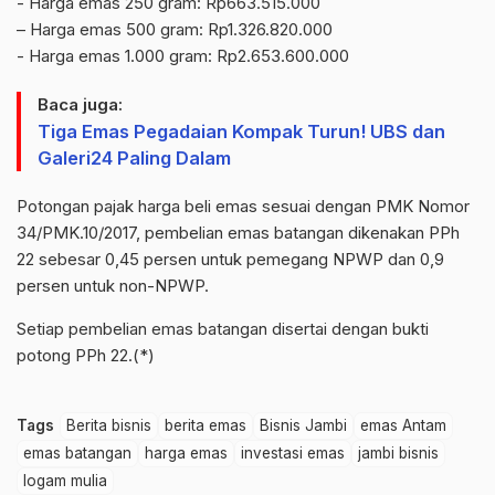
‎- ⁠Harga emas 250 gram: Rp663.515.000
– ⁠Harga emas 500 gram: Rp1.326.820.000
‎- ⁠Harga emas 1.000 gram: Rp2.653.600.000
Baca juga:
Tiga Emas Pegadaian Kompak Turun! UBS dan
Galeri24 Paling Dalam
‎‎Potongan pajak harga beli emas sesuai dengan PMK Nomor
34/PMK.10/2017, pembelian emas batangan dikenakan PPh
22 sebesar 0,45 persen untuk pemegang NPWP dan 0,9
persen untuk non-NPWP.
Setiap pembelian emas batangan disertai dengan bukti
potong PPh 22.(*)
Tags
Berita bisnis
berita emas
Bisnis Jambi
emas Antam
emas batangan
harga emas
investasi emas
jambi bisnis
logam mulia