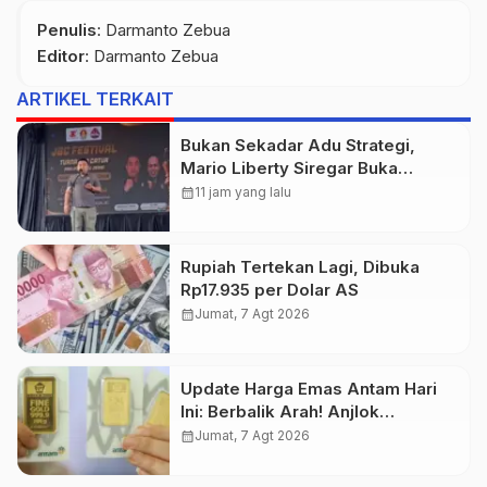
Penulis
: Darmanto Zebua
Editor
: Darmanto Zebua
ARTIKEL TERKAIT
Bukan Sekadar Adu Strategi,
Mario Liberty Siregar Buka
Praporprov Catur Jambi
calendar_month
11 jam yang lalu
Rupiah Tertekan Lagi, Dibuka
Rp17.935 per Dolar AS
calendar_month
Jumat, 7 Agt 2026
Update Harga Emas Antam Hari
Ini: Berbalik Arah! Anjlok
Rp29.000
calendar_month
Jumat, 7 Agt 2026