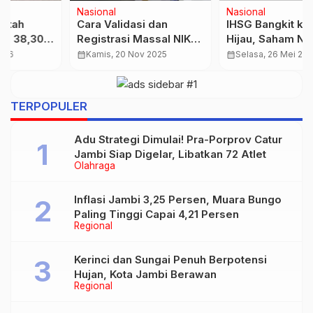
Nasional
Nasional
Cara Validasi dan
IHSG Bangkit ke Zona
Registrasi Massal NIK
Hijau, Saham NZIA dan
Pegawai di Portal NPWP
WBSA Melonjak Pagi Ini
calendar_month
Kamis, 20 Nov 2025
calendar_month
Selasa, 26 Mei 2026
2025, Wajib Diketahui
Pemberi Kerja
TERPOPULER
Adu Strategi Dimulai! Pra-Porprov Catur
Jambi Siap Digelar, Libatkan 72 Atlet
Olahraga
Inflasi Jambi 3,25 Persen, Muara Bungo
Paling Tinggi Capai 4,21 Persen
Regional
Kerinci dan Sungai Penuh Berpotensi
Hujan, Kota Jambi Berawan
Regional