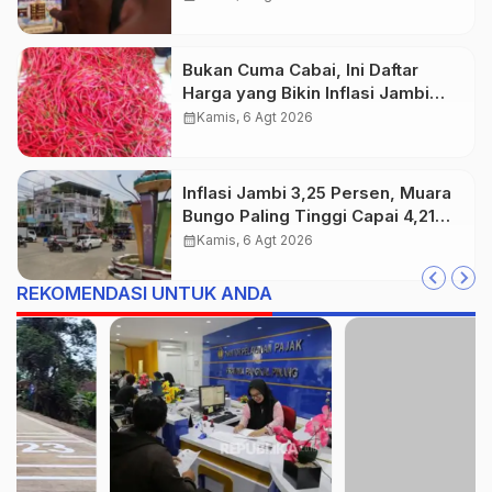
Bukan Cuma Cabai, Ini Daftar
Harga yang Bikin Inflasi Jambi
Tembus 3,25 Persen
calendar_month
Kamis, 6 Agt 2026
Inflasi Jambi 3,25 Persen, Muara
Bungo Paling Tinggi Capai 4,21
Persen
calendar_month
Kamis, 6 Agt 2026
REKOMENDASI UNTUK ANDA