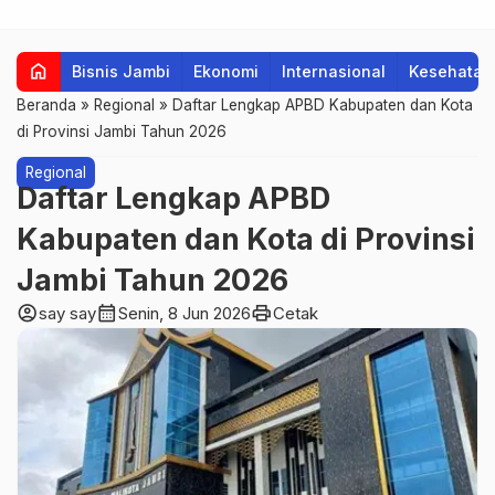
home
Bisnis Jambi
Ekonomi
Internasional
Kesehatan
Beranda
»
Regional
»
Daftar Lengkap APBD Kabupaten dan Kota
di Provinsi Jambi Tahun 2026
Regional
Daftar Lengkap APBD
Kabupaten dan Kota di Provinsi
Jambi Tahun 2026
account_circle
calendar_month
print
say say
Senin, 8 Jun 2026
Cetak