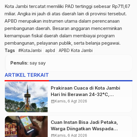
Kota Jambi tercatat memiliki PAD tertinggi sebesar Rp711,67
miliar. Angka ini jauh di atas daerah lain di provinsi tersebut.
APBD merupakan instrumen utama dalam perencanaan
pembangunan daerah. Besaran anggaran mencerminkan
kemampuan fiskal daerah dalam membiayai program
pembangunan, pelayanan publik, serta belanja pegawai.
Tags
#KotaJambi
apbd
APBD Kota Jambi
Penulis
: say say
ARTIKEL TERKAIT
Prakiraan Cuaca di Kota Jambi
Hari Ini Berawan 24-32°C,
kelembapan 59-97 persen.
calendar_month
Kamis, 6 Agt 2026
Cuan Instan Bisa Jadi Petaka,
Warga Diingatkan Waspada
Investasi Bodong dan Judi Online
calendar_month
Kamis, 6 Agt 2026