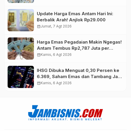
Update Harga Emas Antam Hari Ini:
Berbalik Arah! Anjlok Rp29.000
calendar_month
Jumat, 7 Agt 2026
Harga Emas Pegadaian Makin Ngegas!
Antam Tembus Rp2,787 Juta per
Gram
calendar_month
Kamis, 6 Agt 2026
IHSG Dibuka Menguat 0,30 Persen ke
6.369, Saham Emas dan Tambang Jadi
Penggerak
calendar_month
Kamis, 6 Agt 2026