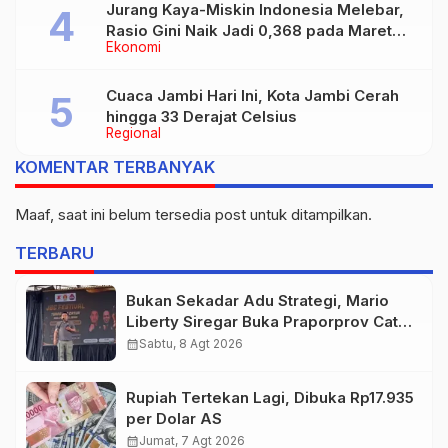
Jurang Kaya-Miskin Indonesia Melebar,
Rasio Gini Naik Jadi 0,368 pada Maret
Ekonomi
2026
Cuaca Jambi Hari Ini, Kota Jambi Cerah
hingga 33 Derajat Celsius
Regional
KOMENTAR TERBANYAK
Maaf, saat ini belum tersedia post untuk ditampilkan.
TERBARU
Bukan Sekadar Adu Strategi, Mario
Liberty Siregar Buka Praporprov Catur
Jambi
calendar_month
Sabtu, 8 Agt 2026
Rupiah Tertekan Lagi, Dibuka Rp17.935
per Dolar AS
calendar_month
Jumat, 7 Agt 2026