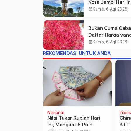
Kota Jambi Hari In
Berawan 24-32°C
calendar_month
Kamis, 6 Agt 2026
kelembapan 59-9
persen.
Bukan Cuma Cabai,
Daftar Harga yan
Bikin Inflasi Jambi
calendar_month
Kamis, 6 Agt 2026
Tembus 3,25 Pers
REKOMENDASI UNTUK ANDA
Kuliner
Intern
Resmi Jadi
20 Tempat Pempek
Keka
 Utama Bank
Terbaik di Jambi yang
Terk