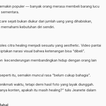
 semakin populer — banyak orang merasa membeli barang lucu
a sementara.
-care
sejati bukan diukur dari jumlah uang yang dihabiskan,
 memahami kebutuhan diri sendiri.
les citra
healing
menjadi sesuatu yang
aesthetic
. Video pantai
ptakan narasi visual bahwa ketenangan bisa “dibeli”.
on
kecenderungan membandingkan hidup dengan orang lain
eperti itu, semakin muncul rasa “belum cukup bahagia”.
nikmati waktu, tetapi demi hasil foto yang layak diunggah.
hanya konten, apakah itu masih
healing
?” tulis
Jeanete
dalam
Mahal