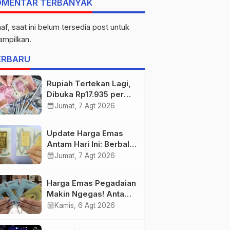
OMENTAR TERBANYAK
af, saat ini belum tersedia post untuk
tampilkan.
ERBARU
Rupiah Tertekan Lagi,
Dibuka Rp17.935 per
Dolar AS
calendar_month
Jumat, 7 Agt 2026
Update Harga Emas
Antam Hari Ini: Berbalik
Arah! Anjlok Rp29.000
calendar_month
Jumat, 7 Agt 2026
Harga Emas Pegadaian
Makin Ngegas! Antam
Tembus Rp2,787 Juta
calendar_month
Kamis, 6 Agt 2026
per Gram