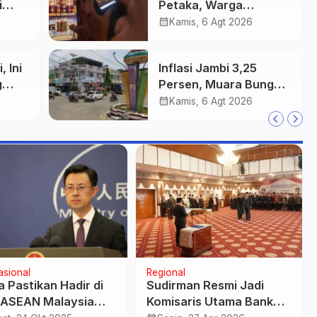
i
Petaka, Warga
,
Diingatkan Waspada
calendar_month
Kamis, 6 Agt 2026
7
Investasi Bodong dan
Judi Online
 Ini
Inflasi Jambi 3,25
g
Persen, Muara Bungo
Paling Tinggi Capai 4,21
calendar_month
Kamis, 6 Agt 2026
en
Persen
asional
Nasional
yaan 50 Orang
ANTARA dan Kemenko
aya di Hong Kong
Polkam Bersinergi