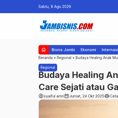
Sabtu, 8 Agu 2026
home
Bisnis Jambi
Ekonomi
Internas
Beranda
»
Regional
»
Budaya Healing Anak Mud
Regional
Budaya Healing An
Care Sejati atau 
account_circle
calendar_month
print
syaiful amri
Jumat, 24 Okt 2025
Cet