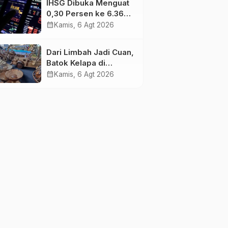
IHSG Dibuka Menguat
0,30 Persen ke 6.369,
Saham Emas dan
calendar_month
Kamis, 6 Agt 2026
Tambang Jadi
Penggerak
Dari Limbah Jadi Cuan,
Batok Kelapa di
Tanjung Jabung Barat
calendar_month
Kamis, 6 Agt 2026
Disulap Jadi Kerajinan
Bernilai Tinggi