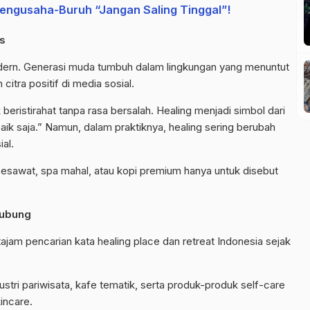
Pengusaha-Buruh “Jangan Saling Tinggal”!
as
dern. Generasi muda tumbuh dalam lingkungan yang menuntut
citra positif di media sosial.
 beristirahat tanpa rasa bersalah.
Healing
menjadi simbol dari
-baik saja.” Namun, dalam praktiknya,
healing
sering berubah
al.
 pesawat,
spa
mahal, atau kopi premium hanya untuk disebut
lubung
ajam pencarian kata
healing
place
dan
retreat
Indonesia sejak
ustri pariwisata, kafe tematik, serta produk-produk
self-care
incare
.