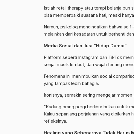
Istilah retail
therapy
atau terapi belanja pun
bisa memperbaiki suasana hati, meski hany
Namun, psikolog mengingatkan bahwa
self
melainkan dari kesadaran untuk berhenti dan
Media Sosial dan Ilusi “Hidup Damai”
Platform seperti Instagram dan
TikTok
memo
senja, musik lembut, dan wajah tenang menci
Fenomena ini menimbulkan
social
comparis
yang tampak lebih bahagia.
Ironisnya, semakin sering mengejar momen s
“Kadang orang pergi berlibur bukan untuk me
Kalau sepanjang perjalanan yang dipikirkan 
refleksinya.
Healing
yang Sebenarnya Tidak Harus 