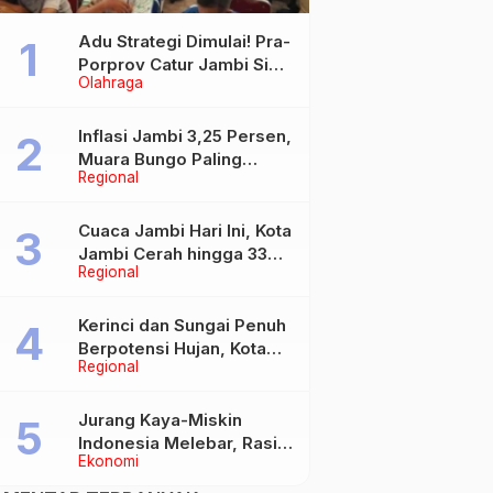
Adu Strategi Dimulai! Pra-
Porprov Catur Jambi Siap
Olahraga
Digelar, Libatkan 72 Atlet
Inflasi Jambi 3,25 Persen,
Muara Bungo Paling
Regional
Tinggi Capai 4,21 Persen
Cuaca Jambi Hari Ini, Kota
Jambi Cerah hingga 33
Regional
Derajat Celsius
Kerinci dan Sungai Penuh
Berpotensi Hujan, Kota
Regional
Jambi Berawan
Jurang Kaya-Miskin
Indonesia Melebar, Rasio
Ekonomi
Gini Naik Jadi 0,368 pada
Maret 2026