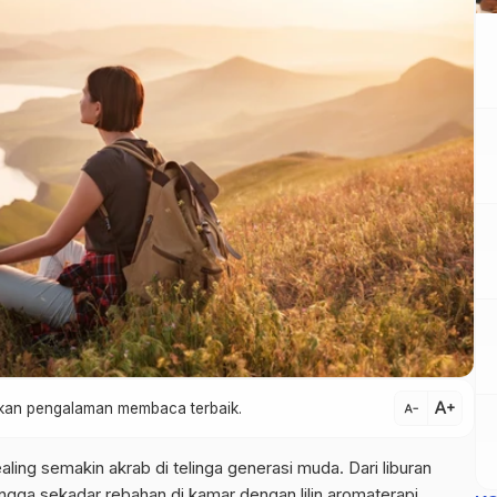
text_increase
atkan pengalaman membaca terbaik.
text_decrease
aling
semakin akrab di telinga generasi muda. Dari liburan
hingga sekadar rebahan di kamar dengan lilin
aromaterapi
,