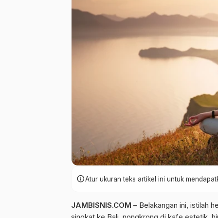
info
Atur ukuran teks artikel ini untuk mendap
JAMBISNIS.COM –
Belakangan ini, istilah
he
singkat ke Bali, nongkrong di kafe estetik, 