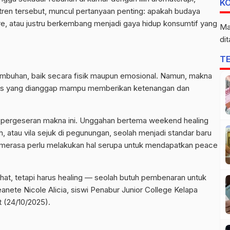
K
 tren tersebut, muncul pertanyaan penting: apakah budaya
re
, atau justru berkembang menjadi gaya hidup konsumtif yang
Ma
di
T
mbuhan, baik secara fisik maupun emosional. Namun, makna
ivitas yang dianggap mampu memberikan ketenangan dan
 pergeseran makna ini. Unggahan bertema
weekend
healing
ih, atau vila sejuk di pegunungan, seolah menjadi standar baru
 merasa perlu melakukan hal serupa untuk mendapatkan
peace
rahat, tetapi harus
healing
— seolah butuh pembenaran untuk
eanete
Nicole Alicia, siswi Penabur Junior
College
Kelapa
 (24/10/2025).