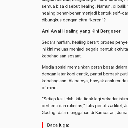
semua bisa disebut
healing
.
Namun, di balik
healing
benar-benar menjadi bentuk
self-ca
dibungkus dengan citra “keren”?
Arti Awal
Healing
yang Kini Bergeser
Secara harfiah,
healing
berarti proses penye
ini kini meluas menjadi segala bentuk akt
kebahagiaan sesaat.
Media sosial memainkan peran besar dalam
dengan latar kopi cantik, pantai berpasir put
kebahagiaan. Akibatnya, banyak anak muda
of
mind
.
“Setiap kali lelah, kita tidak lagi sekadar isti
berhenti dari rutinitas,” tulis penulis artikel,
J
Gading, dalam unggahan di Kumparan, Jumat
Baca juga: