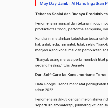
May Day Jambi: Al Haris Ingatkan 
Tekanan Sosial dan Budaya Produktivit
Fenomena ini muncul dari tekanan hidup mo
produktivitas tinggi, performa sempurna, dan 
Kondisi ini melahirkan kebutuhan besar untuk
hak untuk jeda, izin untuk tidak selalu “baik
menjadi ajang konsumsi dan pembuktian sosi
“Banyak orang merasa perlu membeli tiket
sedang
healing
,” tulis
Jeanete
.
Dari
Self-Care
ke Konsumerisme Terse
Data Google
Trends
mencatat peningkatan t
tahun 2022.
Fenomena ini diikuti dengan melonjaknya ind
seperti lilin
aromaterapi
,
journaling
kit, dan
sk