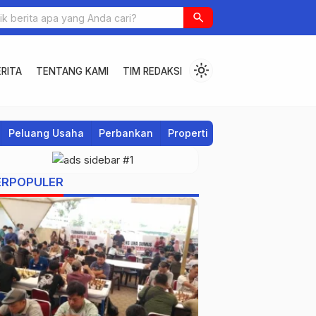
search
light_mode
RITA
TENTANG KAMI
TIM REDAKSI
Peluang Usaha
Perbankan
Properti
Regional
ERPOPULER