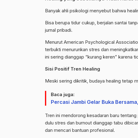
Banyak ahli psikologi menyebut bahwa
heali
Bisa berupa tidur cukup, berjalan santai tan
jurnal pribadi.
Menurut American
Psychological
Associati
terbukti menurunkan stres dan meningkatka
ini sering dianggap “kurang keren” karena ti
Sisi Positif Tren
Healing
Meski sering dikritik, budaya
healing
tetap me
Baca juga:
Percasi Jambi Gelar Buka Bersama,
Tren ini mendorong kesadaran baru tentang 
dulu stres dan burnout dianggap tabu dibic
dan mencari bantuan profesional.