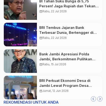
BI Tahan Suku Bunga di 5,75
Persen! Jaga Rupiah dan Tekan
Inflasi
calendar_month
Rabu, 22 Jul 2026
BRI Tembus Jajaran Bank
Terbesar Dunia, Bertengger di
Peringkat 132 Global
calendar_month
Rabu, 22 Jul 2026
Bank Jambi Apresiasi Polda
Jambi, Berkomitmen Pulihkan
Kepercayaan Nasabah
calendar_month
Rabu, 15 Jul 2026
BRI Perkuat Ekonomi Desa di
Jambi Lewat Program Desa
BRILiaN
calendar_month
Jumat, 12 Jun 2026
REKOMENDASI UNTUK ANDA