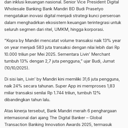
dan inklusi keuangan nasional.
Senior
Vice
President
Digital
Wholesale
Banking
Bank Mandiri BD Budi Prasetyo
mengatakan inovasi digital menjadi strategi kunci perseroan
dalam menghadirkan ekosistem keuangan terintegrasi untuk
seluruh segmen dari ritel, UMKM, hingga korporasi.
“Kopra
by
Mandiri mencatat volume transaksi naik 13%
year
on
year
menjadi 583 juta transaksi dengan nilai lebih dari Rp
10.000 triliun per Mei 2025. Sementara
Livin
’
Merchant
tumbuh 13% dengan 2,7 juta pengguna,” ujar Budi, Jumat
(10/10/2025).
Di sisi lain,
Livin
’
by
Mandiri kini memiliki 31,6 juta pengguna,
naik 24% secara tahunan. Super
App
ini memproses 1,83
miliar transaksi senilai Rp 1.744 triliun, tumbuh 12%
dibandingkan tahun lalu.
Atas kinerja tersebut, Bank Mandiri meraih 6 penghargaan
internasional dari ajang The Digital
Banker
– Global
Transaction
Banking
Innovation
Awards
2025, termasuk