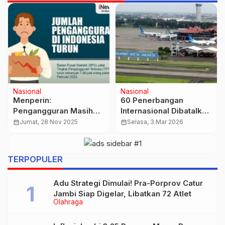
Internasional
Bisnis Jambi
Pendiri Binance Keluar
Update Harga Emas
Penjara, Kini Jadi
Pegadaian Hari Ini:
Tulang Punggung
Antam, UBS, dan
calendar_month
Senin, 27 Okt 2025
calendar_month
Rabu, 20 Mei 2026
Ekonomi Digital Asia
Galeri24 Sama-Sama
Melonjak
TERPOPULER
Adu Strategi Dimulai! Pra-Porprov Catur
Jambi Siap Digelar, Libatkan 72 Atlet
Olahraga