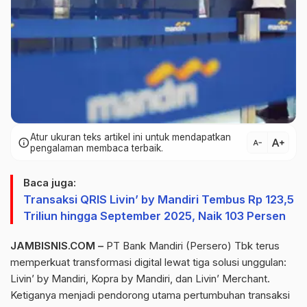
Atur ukuran teks artikel ini untuk mendapatkan
text_increase
info
text_decrease
pengalaman membaca terbaik.
Baca juga:
Transaksi QRIS Livin’ by Mandiri Tembus Rp 123,5
Triliun hingga September 2025, Naik 103 Persen
JAMBISNIS.COM –
PT Bank Mandiri (Persero) Tbk terus
memperkuat transformasi digital lewat tiga solusi unggulan:
Livin
’
by
Mandiri, Kopra
by
Mandiri, dan
Livin
’
Merchant
.
Ketiganya menjadi pendorong utama pertumbuhan transaksi