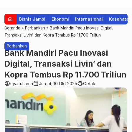
home
Bisnis Jambi
Ekonomi
Internasional
Kesehatan
Beranda
»
Perbankan
»
Bank Mandiri Pacu Inovasi Digital,
Transaksi Livin’ dan Kopra Tembus Rp 11.700 Triliun
Perbankan
Bank Mandiri Pacu Inovasi
Digital, Transaksi Livin’ dan
Kopra Tembus Rp 11.700 Triliun
account_circle
calendar_month
print
syaiful amri
Jumat, 10 Okt 2025
Cetak