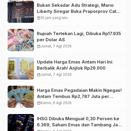
Bukan Sekadar Adu Strategi, Mario
Liberty Siregar Buka Praporprov Catur
Jambi
calendar_month
10 jam yang lalu
Rupiah Tertekan Lagi, Dibuka Rp17.935
per Dolar AS
calendar_month
Jumat, 7 Agt 2026
Update Harga Emas Antam Hari Ini:
Berbalik Arah! Anjlok Rp29.000
calendar_month
Jumat, 7 Agt 2026
Harga Emas Pegadaian Makin Ngegas!
Antam Tembus Rp2,787 Juta per
Gram
calendar_month
Kamis, 6 Agt 2026
IHSG Dibuka Menguat 0,30 Persen ke
6.369, Saham Emas dan Tambang Jadi
Penggerak