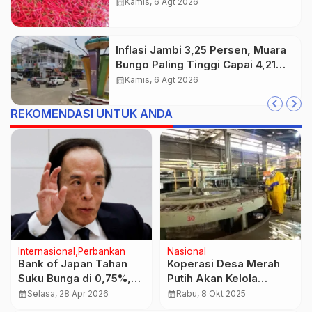
Tembus 3,25 Persen
calendar_month
Kamis, 6 Agt 2026
Inflasi Jambi 3,25 Persen, Muara
Bungo Paling Tinggi Capai 4,21
Persen
calendar_month
Kamis, 6 Agt 2026
REKOMENDASI UNTUK ANDA
Regional
Olahraga
Sungai Batanghari Surut
Piala Dunia 2026 Jadi
Drastis, Ikan Keramba
Turnamen Termahal,
Mati dan Hamparan
Biaya Nonton Tembus
calendar_month
Selasa, 28 Jul 2026
calendar_month
Sabtu, 16 Mei 2026
Pasir Mulai Muncul
Ratusan Juta Rupiah