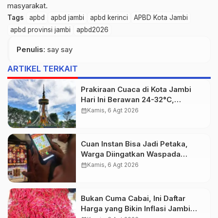
masyarakat.
Tags
apbd
apbd jambi
apbd kerinci
APBD Kota Jambi
apbd provinsi jambi
apbd2026
Penulis
: say say
ARTIKEL TERKAIT
Prakiraan Cuaca di Kota Jambi
Hari Ini Berawan 24-32°C,
kelembapan 59-97 persen.
calendar_month
Kamis, 6 Agt 2026
Cuan Instan Bisa Jadi Petaka,
Warga Diingatkan Waspada
Investasi Bodong dan Judi Online
calendar_month
Kamis, 6 Agt 2026
Bukan Cuma Cabai, Ini Daftar
Harga yang Bikin Inflasi Jambi