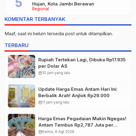
Hujan, Kota Jambi Berawan
Regional
KOMENTAR TERBANYAK
Maaf, saat ini belum tersedia post untuk ditampilkan.
TERBARU
Rupiah Tertekan Lagi, Dibuka Rp17.935
per Dolar AS
calendar_month
10 jam yang lalu
Update Harga Emas Antam Hari Ini:
Berbalik Arah! Anjlok Rp29.000
calendar_month
11 jam yang lalu
Harga Emas Pegadaian Makin Ngegas!
Antam Tembus Rp2,787 Juta per
Gram
calendar_month
Kamis, 6 Agt 2026