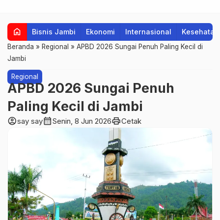
home
Bisnis Jambi
Ekonomi
Internasional
Kesehatan
Beranda
»
Regional
»
APBD 2026 Sungai Penuh Paling Kecil di
Jambi
Regional
APBD 2026 Sungai Penuh
Paling Kecil di Jambi
account_circle
calendar_month
print
say say
Senin, 8 Jun 2026
Cetak