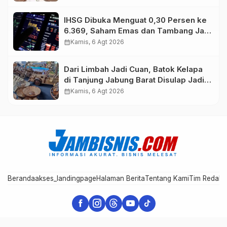
IHSG Dibuka Menguat 0,30 Persen ke
6.369, Saham Emas dan Tambang Jadi
Penggerak
calendar_month
Kamis, 6 Agt 2026
Dari Limbah Jadi Cuan, Batok Kelapa
di Tanjung Jabung Barat Disulap Jadi
Kerajinan Bernilai Tinggi
calendar_month
Kamis, 6 Agt 2026
Beranda
akses_landingpage
Halaman Berita
Tentang Kami
Tim Redaks