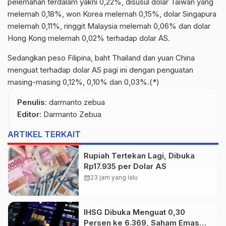
pelemahan terdalam yakni 0,22%, disusul dolar Taiwan yang
melemah 0,18%, won Korea melemah 0,15%, dolar Singapura
melemah 0,11%, ringgit Malaysia melemah 0,06% dan dolar
Hong Kong melemah 0,02% terhadap dolar AS.
Sedangkan peso Filipina, baht Thailand dan yuan China
menguat terhadap dolar AS pagi ini dengan penguatan
masing-masing 0,12%, 0,10% dan 0,03%.(*)
Penulis
: darmanto zebua
Editor
: Darmanto Zebua
ARTIKEL TERKAIT
Rupiah Tertekan Lagi, Dibuka
Rp17.935 per Dolar AS
calendar_month
23 jam yang lalu
IHSG Dibuka Menguat 0,30
Persen ke 6.369, Saham Emas