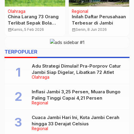
Bisnis Jambi
Nasional
Harga Sembako di
Prabowo Peringatkan
Pasar Kasang Jambi
Eks Bos BUMN: Siap-
Stabil, Ayam Broiler dan
siap Dipanggil
calendar_month
Selasa, 9 Jun 2026
calendar_month
Senin, 2 Feb 2026
Cabai Rawit Hijau Naik
Kejaksaan Agung
per 9 Juni 2026
TERPOPULER
Adu Strategi Dimulai! Pra-Porprov Catur
Jambi Siap Digelar, Libatkan 72 Atlet
Olahraga
Inflasi Jambi 3,25 Persen, Muara Bungo
Paling Tinggi Capai 4,21 Persen
Regional
Cuaca Jambi Hari Ini, Kota Jambi Cerah
hingga 33 Derajat Celsius
Regional