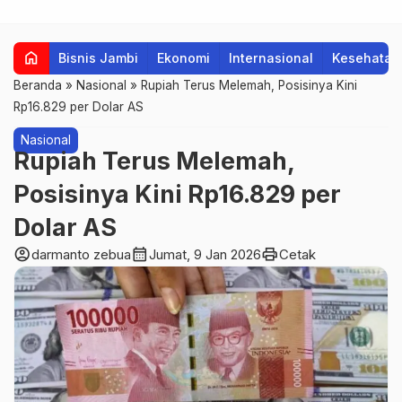
home
Bisnis Jambi
Ekonomi
Internasional
Kesehatan
Beranda
»
Nasional
»
Rupiah Terus Melemah, Posisinya Kini
Rp16.829 per Dolar AS
Nasional
Rupiah Terus Melemah,
Posisinya Kini Rp16.829 per
Dolar AS
account_circle
calendar_month
print
darmanto zebua
Jumat, 9 Jan 2026
Cetak