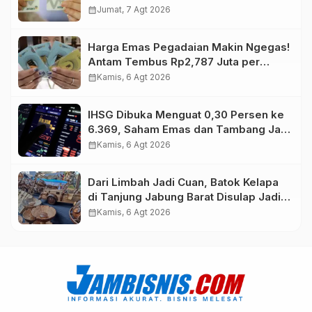
calendar_month
Jumat, 7 Agt 2026
Harga Emas Pegadaian Makin Ngegas!
Antam Tembus Rp2,787 Juta per
Gram
calendar_month
Kamis, 6 Agt 2026
IHSG Dibuka Menguat 0,30 Persen ke
6.369, Saham Emas dan Tambang Jadi
Penggerak
calendar_month
Kamis, 6 Agt 2026
Dari Limbah Jadi Cuan, Batok Kelapa
di Tanjung Jabung Barat Disulap Jadi
Kerajinan Bernilai Tinggi
calendar_month
Kamis, 6 Agt 2026