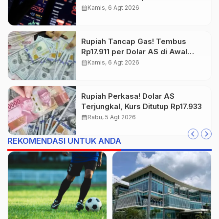
dan Tambang Jadi Penggerak
calendar_month
Kamis, 6 Agt 2026
Rupiah Tancap Gas! Tembus
Rp17.911 per Dolar AS di Awal
Perdagangan
calendar_month
Kamis, 6 Agt 2026
Rupiah Perkasa! Dolar AS
Terjungkal, Kurs Ditutup Rp17.933
calendar_month
Rabu, 5 Agt 2026
REKOMENDASI UNTUK ANDA