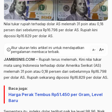
Nilai tukar rupiah terhadap dolar AS melemah 31 poin atau 0,18
persen dari sebelumnya Rp16.798 per dolar AS. Rupiah kini
diposisi Rp16.829 per dolar AS.
Atur ukuran teks artikel ini untuk mendapatkan
text_increase
info
text_decrease
pengalaman membaca terbaik.
JAMBISNIS.COM
– Rupiah terus melemah. Kini nilai tukar
mata uang Indonesia terhadap dolar Amerika Serikat (AS)
melemah 31 poin atau 0,18 persen dari sebelumnya Rp16.798
per dolar AS. Rupiah sekarang diposisi Rp16.829 per dolar AS.
Baca juga:
Harga Perak Tembus Rp51.450 per Gram, Level
Baru
Sementara itu, indeks dolar terlihat naik ke level 98,96. Naik