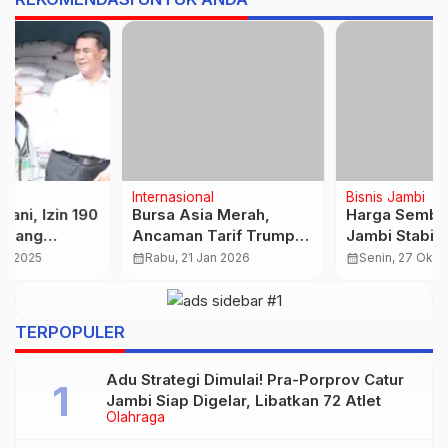
Internasional
Bisnis Jambi
Bursa Asia Merah,
Harga Sembako di Kota
Ancaman Tarif Trump
Jambi Stabil Akhir
ke Eropa Picu
Oktober 2025, Cabe
calendar_month
Rabu, 21 Jan 2026
calendar_month
Senin, 27 Okt 2025
Kepanikan Investor
dan Beras Alami
…
Global
Perubahan Harga Tipis
TERPOPULER
Adu Strategi Dimulai! Pra-Porprov Catur
Jambi Siap Digelar, Libatkan 72 Atlet
Olahraga