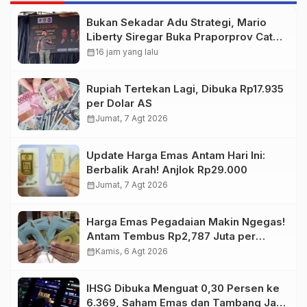
Bukan Sekadar Adu Strategi, Mario
Liberty Siregar Buka Praporprov Catur
Jambi
calendar_month
16 jam yang lalu
Rupiah Tertekan Lagi, Dibuka Rp17.935
per Dolar AS
calendar_month
Jumat, 7 Agt 2026
Update Harga Emas Antam Hari Ini:
Berbalik Arah! Anjlok Rp29.000
calendar_month
Jumat, 7 Agt 2026
Harga Emas Pegadaian Makin Ngegas!
Antam Tembus Rp2,787 Juta per
Gram
calendar_month
Kamis, 6 Agt 2026
IHSG Dibuka Menguat 0,30 Persen ke
6.369, Saham Emas dan Tambang Jadi