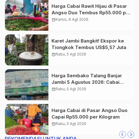
Harga Cabai Rawit Hijau di Pasar
Angso Duo Tembus Rp55.000 per
Kilogram
calendar_month
Kamis, 6 Agt 2026
Karet Jambi Bangkit! Ekspor ke
Tiongkok Tembus US$5,57 Juta
calendar_month
Rabu, 5 Agt 2026
Harga Sembako Talang Banjar
Jambi 5 Agustus 2026: Cabai
Rawit Merah Naik Jadi Rp55 Ribu
calendar_month
Rabu, 5 Agt 2026
Harga Cabai di Pasar Angso Duo
Capai Rp55.000 per Kilogram
calendar_month
Rabu, 5 Agt 2026
REKOMENDASI UNTUK ANDA