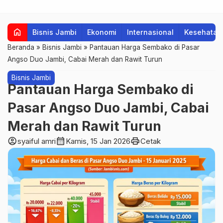
home
Bisnis Jambi
Ekonomi
Internasional
Kesehatan
Beranda
»
Bisnis Jambi
»
Pantauan Harga Sembako di Pasar
Angso Duo Jambi, Cabai Merah dan Rawit Turun
Bisnis Jambi
Pantauan Harga Sembako di
Pasar Angso Duo Jambi, Cabai
Merah dan Rawit Turun
account_circle
calendar_month
print
syaiful amri
Kamis, 15 Jan 2026
Cetak