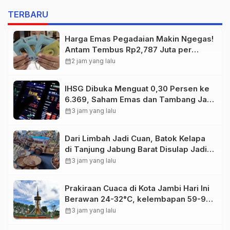
TERBARU
Harga Emas Pegadaian Makin Ngegas!
Antam Tembus Rp2,787 Juta per
Gram
calendar_month
2 jam yang lalu
IHSG Dibuka Menguat 0,30 Persen ke
6.369, Saham Emas dan Tambang Jadi
Penggerak
calendar_month
3 jam yang lalu
Dari Limbah Jadi Cuan, Batok Kelapa
di Tanjung Jabung Barat Disulap Jadi
Kerajinan Bernilai Tinggi
calendar_month
3 jam yang lalu
Prakiraan Cuaca di Kota Jambi Hari Ini
Berawan 24-32°C, kelembapan 59-97
persen.
calendar_month
3 jam yang lalu