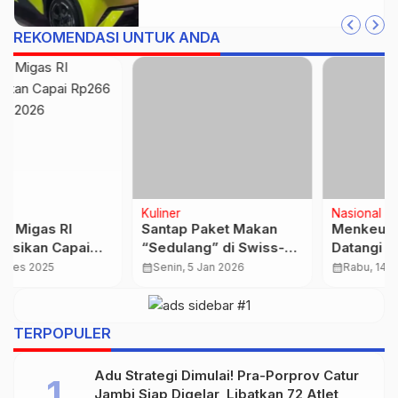
REKOMENDASI UNTUK ANDA
Kuliner
Nasional
Santap Paket Makan
Menkeu Purbaya
“Sedulang” di Swiss-
Datangi Kejagung,
Belhotel Jambi, Hidang
Bahas Optimalisasi
calendar_month
Senin, 5 Jan 2026
calendar_month
Rabu, 14 Jan 2026
Sarat Akan Makna
PNBP dari Penegakan
…
Hukum
TERPOPULER
Adu Strategi Dimulai! Pra-Porprov Catur
Jambi Siap Digelar, Libatkan 72 Atlet