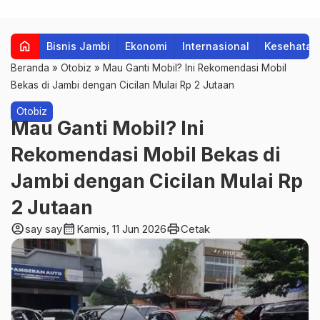
home
Bisnis Jambi
Ekonomi
Internasional
Kesehatan
Beranda
»
Otobiz
»
Mau Ganti Mobil? Ini Rekomendasi Mobil
Bekas di Jambi dengan Cicilan Mulai Rp 2 Jutaan
Otobiz
Mau Ganti Mobil? Ini
Rekomendasi Mobil Bekas di
Jambi dengan Cicilan Mulai Rp
2 Jutaan
account_circle
calendar_month
print
say say
Kamis, 11 Jun 2026
Cetak