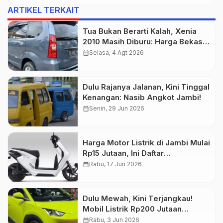
ARTIKEL TERKAIT
Tua Bukan Berarti Kalah, Xenia
2010 Masih Diburu: Harga Bekas
Mulai Rp70 Jutaan
calendar_month
Selasa, 4 Agt 2026
Dulu Rajanya Jalanan, Kini Tinggal
Kenangan: Nasib Angkot Jambi!
calendar_month
Senin, 29 Jun 2026
Harga Motor Listrik di Jambi Mulai
Rp15 Jutaan, Ini Daftar
Lengkapnya
calendar_month
Rabu, 17 Jun 2026
Dulu Mewah, Kini Terjangkau!
Mobil Listrik Rp200 Jutaan
Mengaspal
calendar_month
Rabu, 3 Jun 2026