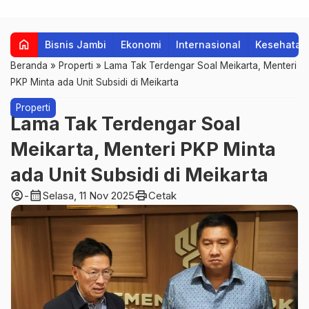
home
Bisnis Jambi
Ekonomi
Internasional
Kesehatan
Beranda
»
Properti
»
Lama Tak Terdengar Soal Meikarta, Menteri
PKP Minta ada Unit Subsidi di Meikarta
Properti
Lama Tak Terdengar Soal
Meikarta, Menteri PKP Minta
ada Unit Subsidi di Meikarta
account_circle
calendar_month
print
-
Selasa, 11 Nov 2025
Cetak