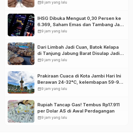
Gram
calendar_month
8 jam yang lalu
IHSG Dibuka Menguat 0,30 Persen ke
6.369, Saham Emas dan Tambang Jadi
Penggerak
calendar_month
9 jam yang lalu
Dari Limbah Jadi Cuan, Batok Kelapa
di Tanjung Jabung Barat Disulap Jadi
Kerajinan Bernilai Tinggi
calendar_month
9 jam yang lalu
Prakiraan Cuaca di Kota Jambi Hari Ini
Berawan 24-32°C, kelembapan 59-97
persen.
calendar_month
9 jam yang lalu
Rupiah Tancap Gas! Tembus Rp17.911
per Dolar AS di Awal Perdagangan
calendar_month
9 jam yang lalu