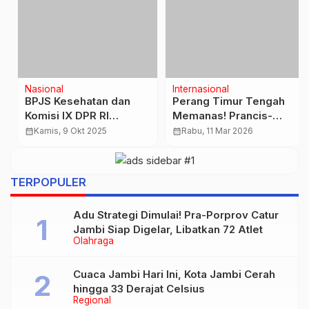
Nasional
Internasional
BPJS Kesehatan dan
Perang Timur Tengah
Komisi IX DPR RI
Memanas! Prancis-
Edukasi Masyarakat
Inggris Bantu AS, Tel
calendar_month
Kamis, 9 Okt 2025
calendar_month
Rabu, 11 Mar 2026
Manokwari Lewat
Aviv Porak-Poranda
Program Goes to
Dihantam Rudal Iran
Customer
TERPOPULER
Adu Strategi Dimulai! Pra-Porprov Catur
Jambi Siap Digelar, Libatkan 72 Atlet
Olahraga
Cuaca Jambi Hari Ini, Kota Jambi Cerah
hingga 33 Derajat Celsius
Regional