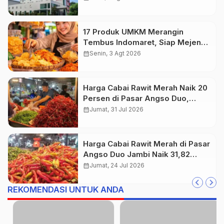
17 Produk UMKM Merangin
Tembus Indomaret, Siap Mejeng
di Ribuan Gerai
calendar_month
Senin, 3 Agt 2026
Harga Cabai Rawit Merah Naik 20
Persen di Pasar Angso Duo,
Cabai Merah Justru Anjlok 25
calendar_month
Jumat, 31 Jul 2026
Persen
Harga Cabai Rawit Merah di Pasar
Angso Duo Jambi Naik 31,82
Persen Jadi Rp44.000 per
calendar_month
Jumat, 24 Jul 2026
Kilogram
REKOMENDASI UNTUK ANDA