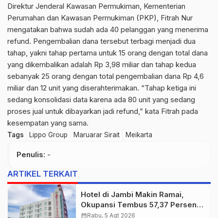
Direktur Jenderal Kawasan Permukiman, Kementerian
Perumahan dan Kawasan Permukiman (PKP), Fitrah Nur
mengatakan bahwa sudah ada 40 pelanggan yang menerima
refund. Pengembalian dana tersebut terbagi menjadi dua
tahap, yakni tahap pertama untuk 15 orang dengan total dana
yang dikembalikan adalah Rp 3,98 miliar dan tahap kedua
sebanyak 25 orang dengan total pengembalian dana Rp 4,6
miliar dan 12 unit yang diserahterimakan. “Tahap ketiga ini
sedang konsolidasi data karena ada 80 unit yang sedang
proses jual untuk dibayarkan jadi refund,” kata Fitrah pada
kesempatan yang sama.
Tags
Lippo Group
Maruarar Sirait
Meikarta
Penulis
: -
ARTIKEL TERKAIT
Hotel di Jambi Makin Ramai,
Okupansi Tembus 57,37 Persen
pada Juni 2026
calendar_month
Rabu, 5 Agt 2026