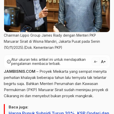
Chairman Lippo Group James Riady dengan Menteri PKP
Maruarar Sirait di Wisma Mandiri, Jakarta Pusat pada Senin
(10/11/2025).(Dok. Kementerian PKP)
Atur ukuran teks artikel ini untuk mendapatkan
text_increase
info
text_decrease
pengalaman membaca terbaik.
JAMBISNIS.COM
– Proyek Meikarta yang sempat menyita
perhatian khalayak beberapa tahun lalu ternyata tak telantar
begirtu saja. Bahkan Menteri Perumahan dan Kawasan
Permukiman (PKP) Maruarar Sirait sudah meninjau proyek di
Cikarang ini dan menyebut bukan proyek mangkrak.
Baca juga:
Harga Pupuk Subsidi Turun 20%, KSP Qodari dan