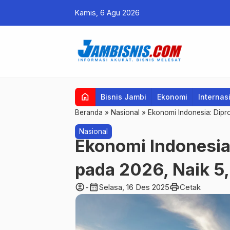
Kamis, 6 Agu 2026
home
Bisnis Jambi
Ekonomi
Internas
Beranda
»
Nasional
»
Ekonomi Indonesia: Dip
Nasional
Ekonomi Indonesi
pada 2026, Naik 
account_circle
calendar_month
print
-
Selasa, 16 Des 2025
Cetak