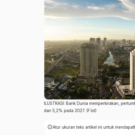
ILUSTRASI: Bank Dunia memperkirakan, pertu
dan 5,2% pada 2027. (F:Ist)
info
Atur ukuran teks artikel ini untuk mendap