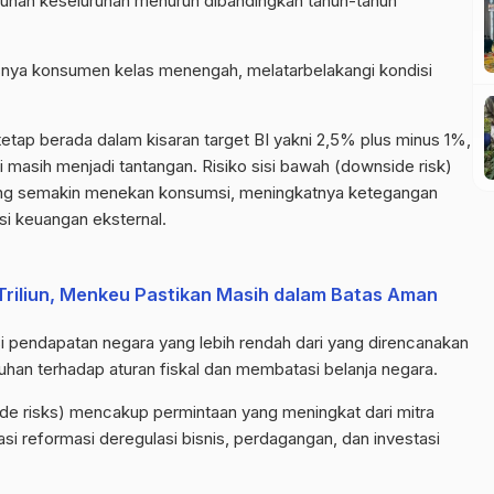
umbuhan keseluruhan menurun dibandingkan tahun-tahun
nya konsumen kelas menengah, melatarbelakangi kondisi
n tetap berada dalam kisaran target BI yakni 2,5% plus minus 1%,
i masih menjadi tantangan. Risiko sisi bawah (
downside
risk
)
 yang semakin menekan konsumsi, meningkatnya ketegangan
si keuangan eksternal.
Triliun, Menkeu Pastikan Masih dalam Batas Aman
asi pendapatan negara yang lebih rendah dari yang direncanakan
uhan terhadap aturan fiskal dan membatasi belanja negara.
ide
risks
) mencakup permintaan yang meningkat dari mitra
i reformasi deregulasi bisnis, perdagangan, dan investasi