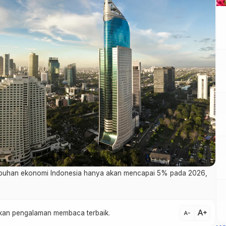
mbuhan ekonomi Indonesia hanya akan mencapai 5% pada 2026,
text_increase
atkan pengalaman membaca terbaik.
text_decrease