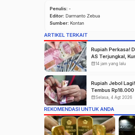
Penulis
: -
Editor
: Darmanto Zebua
Sumber
:
Kontan
ARTIKEL TERKAIT
Rupiah Perkasa! D
AS Terjungkal, Ku
Ditutup Rp17.933
calendar_month
14 jam yang lalu
Rupiah Jebol Lagi!
Tembus Rp18.000
Dolar AS
calendar_month
Selasa, 4 Agt 2026
REKOMENDASI UNTUK ANDA