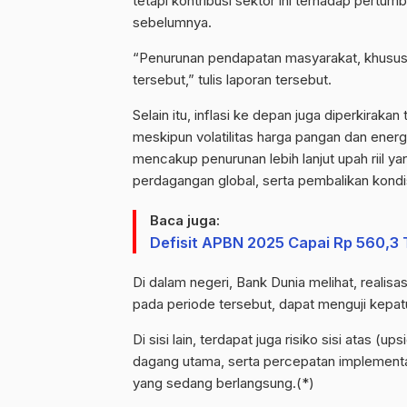
tetapi kontribusi sektor ini terhadap pert
sebelumnya.
“Penurunan pendapatan masyarakat, khusus
tersebut,” tulis laporan tersebut.
Selain itu, inflasi ke depan juga diperkiraka
meskipun volatilitas harga pangan dan energ
mencakup penurunan lebih lanjut upah riil
perdagangan global, serta pembalikan kondi
Baca juga:
Defisit APBN 2025 Capai Rp 560,3 
Di dalam negeri, Bank Dunia melihat, realis
pada periode tersebut, dapat menguji kepat
Di sisi lain, terdapat juga risiko sisi atas (
ups
dagang utama, serta percepatan implementas
yang sedang berlangsung.(*)