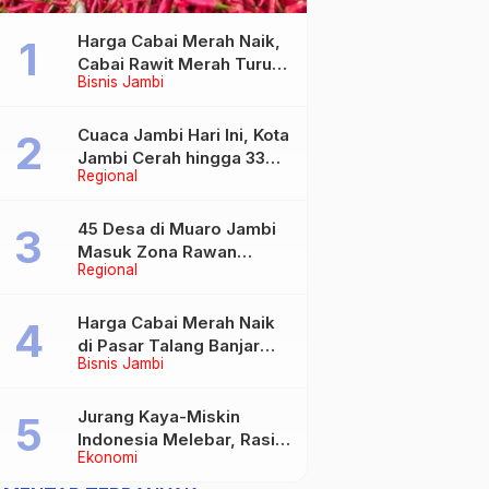
Harga Cabai Merah Naik,
Cabai Rawit Merah Turun
Bisnis Jambi
di Pasar Angso Duo
Jambi
Cuaca Jambi Hari Ini, Kota
Jambi Cerah hingga 33
Regional
Derajat Celsius
45 Desa di Muaro Jambi
Masuk Zona Rawan
Regional
Kekeringan, BPBD
Siapkan Bantuan Air
Bersih Saat Musim
Harga Cabai Merah Naik
Kemarau
di Pasar Talang Banjar
Bisnis Jambi
Jambi, Cabai Rawit Turun,
Beras dan Daging Masih
Stabil
Jurang Kaya-Miskin
Indonesia Melebar, Rasio
Ekonomi
Gini Naik Jadi 0,368 pada
Maret 2026