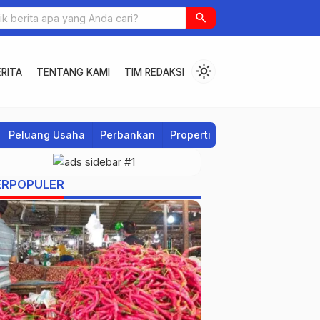
search
light_mode
RITA
TENTANG KAMI
TIM REDAKSI
Peluang Usaha
Perbankan
Properti
Regional
ERPOPULER