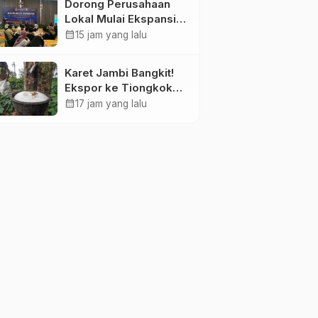
Dorong Perusahaan
Lokal Mulai Ekspansi
Pasar Modal, BEI Gelar
calendar_month
15 jam yang lalu
Go Public Seminar
“Turning Growth Into
Karet Jambi Bangkit!
Opportunity” di Jambi
Ekspor ke Tiongkok
Tembus US$5,57 Juta
calendar_month
17 jam yang lalu