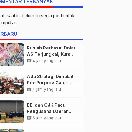
OMENTAR TERBANYAK
af, saat ini belum tersedia post untuk
tampilkan.
ERBARU
Rupiah Perkasa! Dolar
AS Terjungkal, Kurs
Ditutup Rp17.933
calendar_month
14 jam yang lalu
Adu Strategi Dimulai!
Pra-Porprov Catur
Jambi Siap Digelar,
calendar_month
14 jam yang lalu
Libatkan 72 Atlet
BEI dan OJK Pacu
Pengusaha Daerah
Melantai di Bursa Efek
calendar_month
15 jam yang lalu