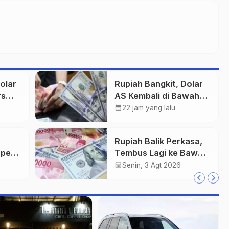
olar
Rupiah Bangkit, Dolar
rs
AS Kembali di Bawah
Rp18.000
calendar_month
22 jam yang lalu
Rupiah Balik Perkasa,
 per
Tembus Lagi ke Bawah
Rp18.000 per Dolar AS
calendar_month
Senin, 3 Agt 2026