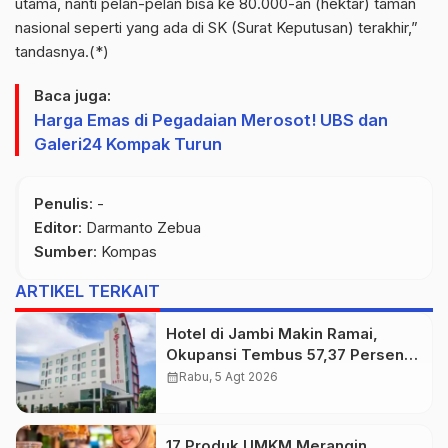
utama, nanti pelan-pelan bisa ke 80.000-an (hektar) taman
nasional seperti yang ada di SK (Surat Keputusan) terakhir,”
tandasnya.(*)
Baca juga:
Harga Emas di Pegadaian Merosot! UBS dan
Galeri24 Kompak Turun
Penulis
: -
Editor
: Darmanto Zebua
Sumber
:
Kompas
ARTIKEL TERKAIT
Hotel di Jambi Makin Ramai,
Okupansi Tembus 57,37 Persen
pada Juni 2026
calendar_month
Rabu, 5 Agt 2026
17 Produk UMKM Merangin