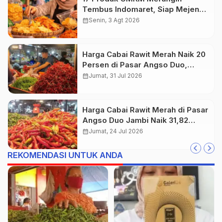
Tembus Indomaret, Siap Mejeng
di Ribuan Gerai
calendar_month
Senin, 3 Agt 2026
Harga Cabai Rawit Merah Naik 20
Persen di Pasar Angso Duo,
Cabai Merah Justru Anjlok 25
calendar_month
Jumat, 31 Jul 2026
Persen
Harga Cabai Rawit Merah di Pasar
Angso Duo Jambi Naik 31,82
Persen Jadi Rp44.000 per
calendar_month
Jumat, 24 Jul 2026
Kilogram
REKOMENDASI UNTUK ANDA