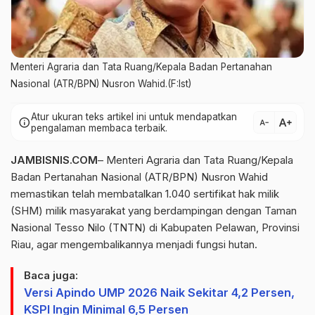
Menteri Agraria dan Tata Ruang/Kepala Badan Pertanahan
Nasional (ATR/BPN) Nusron Wahid.(F:Ist)
Atur ukuran teks artikel ini untuk mendapatkan
text_increase
info
text_decrease
pengalaman membaca terbaik.
JAMBISNIS.COM
– Menteri Agraria dan Tata Ruang/Kepala
Badan Pertanahan Nasional (ATR/BPN)
Nusron
Wahid
memastikan telah membatalkan 1.040 sertifikat hak milik
(SHM) milik masyarakat yang berdampingan dengan Taman
Nasional Tesso Nilo (TNTN) di Kabupaten Pelawan, Provinsi
Riau, agar mengembalikannya menjadi fungsi hutan.
Baca juga:
Versi Apindo UMP 2026 Naik Sekitar 4,2 Persen,
KSPI Ingin Minimal 6,5 Persen