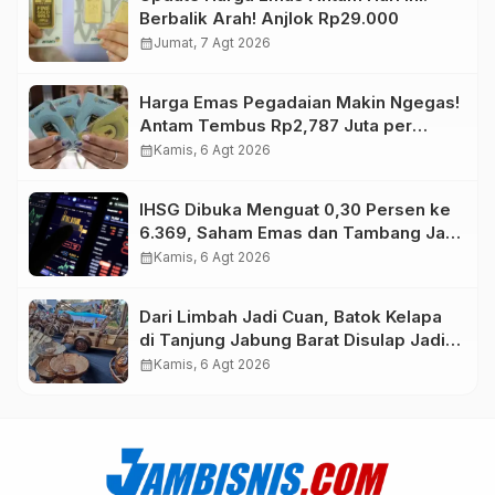
Berbalik Arah! Anjlok Rp29.000
calendar_month
Jumat, 7 Agt 2026
Harga Emas Pegadaian Makin Ngegas!
Antam Tembus Rp2,787 Juta per
Gram
calendar_month
Kamis, 6 Agt 2026
IHSG Dibuka Menguat 0,30 Persen ke
6.369, Saham Emas dan Tambang Jadi
Penggerak
calendar_month
Kamis, 6 Agt 2026
Dari Limbah Jadi Cuan, Batok Kelapa
di Tanjung Jabung Barat Disulap Jadi
Kerajinan Bernilai Tinggi
calendar_month
Kamis, 6 Agt 2026