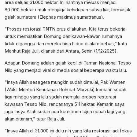
area seluas 31.000 hektar. Ini nantinya meluas menjadi
80.000 hektar untuk menjaga kehidupan satwa liar, termasuk
gajah
sumatera
(
Elephas
maximus
sumatranus
).
“Proses restorasi TNTN
erus
dilakukan. Kita terus bekerja
untuk memastikan Domang dan kawan-kawan rumahnya
tidak diganggu dan mereka bisa hidup di alam bebas,” kata
Menhut
Raja Juli, dilansir dari Antara, Senin (1/12/2025).
Adapun Domang adalah gajah kecil di Taman Nasional Tesso
Nilo yang menjadi
viral
di media sosial beberapa waktu lalu.
“Insya Allah sesegera mungkin sudah dimulai, Pak
Wamen
(Wakil Menteri Kehutanan Rohmat Marzuki) kemarin sudah
tiga minggu yang lalu sudah memulai proses restorasi
kawasan Tesso Nilo, rencananya 511 hektar. Kemarin saya
juga Insya Allah sudah ada komitmen tujuh ribuan lagi yang
akan ditanam,” tutur Raja Juli.
“Insya Allah di 31.000 ini dulu
nih
yang kita restorasi jadi fokus