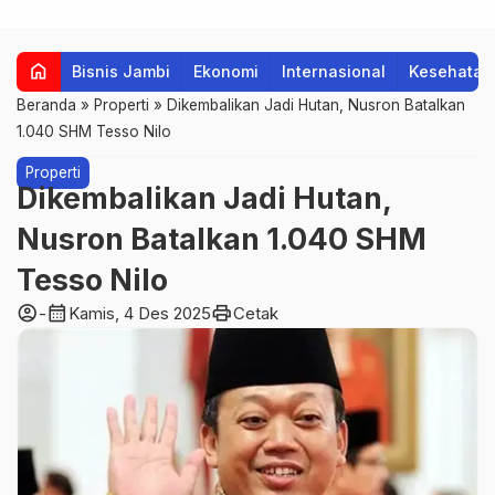
home
Bisnis Jambi
Ekonomi
Internasional
Kesehatan
Beranda
»
Properti
»
Dikembalikan Jadi Hutan, Nusron Batalkan
1.040 SHM Tesso Nilo
Properti
Dikembalikan Jadi Hutan,
Nusron Batalkan 1.040 SHM
Tesso Nilo
account_circle
calendar_month
print
-
Kamis, 4 Des 2025
Cetak