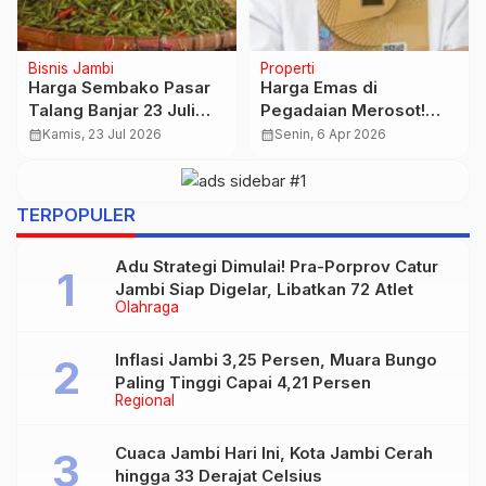
Internasional
Nasional
Uzbekistan Resmi
PPATK Bongkar Modus
Gabung Bank BRICS,
Kredit Fiktif: Libatkan
Siapkan Proyek Jumbo
Orang Dalam hingga
calendar_month
Jumat, 22 Mei 2026
calendar_month
Kamis, 23 Apr 2026
Rp79,7 Triliun
Aliran Dana ke Luar
Negeri
TERPOPULER
Adu Strategi Dimulai! Pra-Porprov Catur
Jambi Siap Digelar, Libatkan 72 Atlet
Olahraga
Inflasi Jambi 3,25 Persen, Muara Bungo
Paling Tinggi Capai 4,21 Persen
Regional
Cuaca Jambi Hari Ini, Kota Jambi Cerah
hingga 33 Derajat Celsius