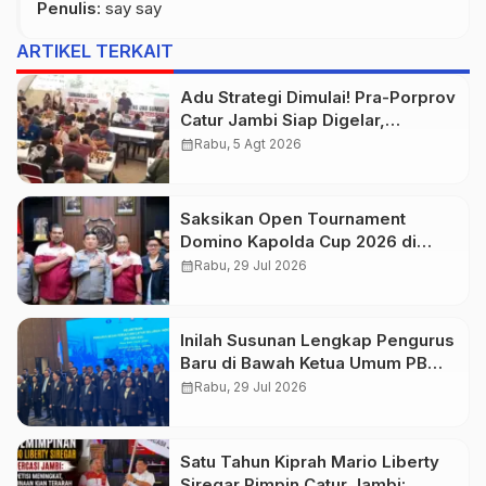
Penulis
: say say
ARTIKEL TERKAIT
Adu Strategi Dimulai! Pra-Porprov
Catur Jambi Siap Digelar,
Libatkan 72 Atlet
calendar_month
Rabu, 5 Agt 2026
Saksikan Open Tournament
Domino Kapolda Cup 2026 di
Paviliun JBC Jambi
calendar_month
Rabu, 29 Jul 2026
Inilah Susunan Lengkap Pengurus
Baru di Bawah Ketua Umum PB
PERCASI Agustiar Sabran
calendar_month
Rabu, 29 Jul 2026
Satu Tahun Kiprah Mario Liberty
Siregar Pimpin Catur Jambi: