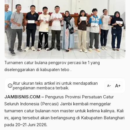
Turnamen catur bulana pengprov percasi ke 1 yang
diselenggarakan di kabupaten tebo .
Atur ukuran teks artikel ini untuk mendapatkan
text_increase
info
text_decrease
pengalaman membaca terbaik.
JAMBISNIS.COM –
Pengurus Provinsi Persatuan Catur
Seluruh Indonesia (Percasi) Jambi kembali menggelar
turnamen catur bulanan non master untuk kelima kalinya. Kali
ini, ajang tersebut akan berlangsung di Kabupaten Batanghari
pada 20–21 Juni 2026.