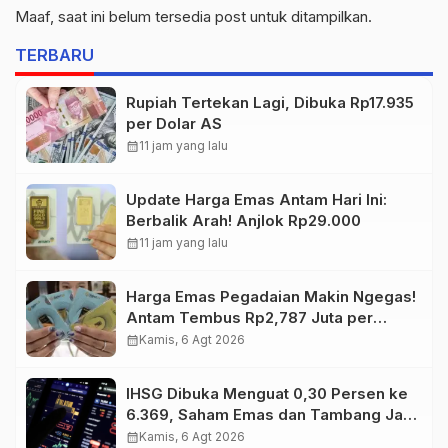
Maaf, saat ini belum tersedia post untuk ditampilkan.
TERBARU
Rupiah Tertekan Lagi, Dibuka Rp17.935
per Dolar AS
calendar_month
11 jam yang lalu
Update Harga Emas Antam Hari Ini:
Berbalik Arah! Anjlok Rp29.000
calendar_month
11 jam yang lalu
Harga Emas Pegadaian Makin Ngegas!
Antam Tembus Rp2,787 Juta per
Gram
calendar_month
Kamis, 6 Agt 2026
IHSG Dibuka Menguat 0,30 Persen ke
6.369, Saham Emas dan Tambang Jadi
Penggerak
calendar_month
Kamis, 6 Agt 2026