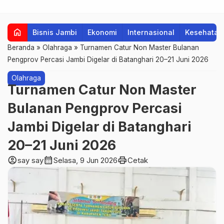
home
Bisnis Jambi
Ekonomi
Internasional
Kesehatan
Beranda
»
Olahraga
»
Turnamen Catur Non Master Bulanan
Pengprov Percasi Jambi Digelar di Batanghari 20–21 Juni 2026
Olahraga
Turnamen Catur Non Master
Bulanan Pengprov Percasi
Jambi Digelar di Batanghari
20–21 Juni 2026
account_circle
calendar_month
print
say say
Selasa, 9 Jun 2026
Cetak