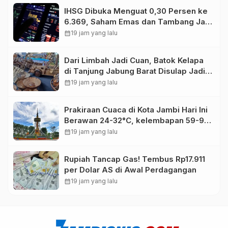
IHSG Dibuka Menguat 0,30 Persen ke
6.369, Saham Emas dan Tambang Jadi
Penggerak
calendar_month
19 jam yang lalu
Dari Limbah Jadi Cuan, Batok Kelapa
di Tanjung Jabung Barat Disulap Jadi
Kerajinan Bernilai Tinggi
calendar_month
19 jam yang lalu
Prakiraan Cuaca di Kota Jambi Hari Ini
Berawan 24-32°C, kelembapan 59-97
persen.
calendar_month
19 jam yang lalu
Rupiah Tancap Gas! Tembus Rp17.911
per Dolar AS di Awal Perdagangan
calendar_month
19 jam yang lalu