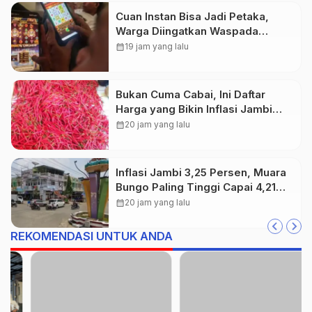
Cuan Instan Bisa Jadi Petaka,
Warga Diingatkan Waspada
Investasi Bodong dan Judi Online
calendar_month
19 jam yang lalu
Bukan Cuma Cabai, Ini Daftar
Harga yang Bikin Inflasi Jambi
Tembus 3,25 Persen
calendar_month
20 jam yang lalu
Inflasi Jambi 3,25 Persen, Muara
Bungo Paling Tinggi Capai 4,21
Persen
calendar_month
20 jam yang lalu
REKOMENDASI UNTUK ANDA