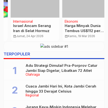
Internasional
Ekonomi
Israel Ancam Serang
Harga Minyak Dunia
Iran di Selat Hormuz
Tembus US$112 per
Barel Imbas Serangan
calendar_month
Jumat, 24 Apr 2026
calendar_month
Kamis, 19 Mar 2026
Fasilitas Energi Iran
…
TERPOPULER
Adu Strategi Dimulai! Pra-Porprov Catur
Jambi Siap Digelar, Libatkan 72 Atlet
Olahraga
Cuaca Jambi Hari Ini, Kota Jambi Cerah
hingga 33 Derajat Celsius
Regional
Jurang Kaya-Miskin Indonesia Melebar,