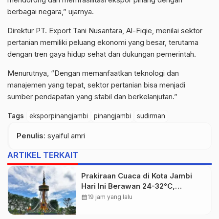
berbagai negara,” ujarnya.
Direktur PT.
Export
Tani Nusantara, Al-
Fiqie
, menilai sektor
pertanian memiliki peluang ekonomi yang besar, terutama
dengan tren gaya hidup sehat dan dukungan pemerintah.
Menurutnya, “Dengan memanfaatkan teknologi dan
manajemen yang tepat, sektor pertanian bisa menjadi
sumber pendapatan yang stabil dan berkelanjutan.”
Tags
eksporpinangjambi
pinangjambi
sudirman
Penulis
: syaiful amri
ARTIKEL TERKAIT
Prakiraan Cuaca di Kota Jambi
Hari Ini Berawan 24-32°C,
kelembapan 59-97 persen.
calendar_month
19 jam yang lalu