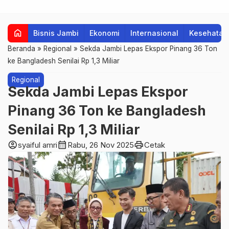
home
Bisnis Jambi
Ekonomi
Internasional
Kesehatan
Beranda
»
Regional
»
Sekda Jambi Lepas Ekspor Pinang 36 Ton
ke Bangladesh Senilai Rp 1,3 Miliar
Regional
Sekda Jambi Lepas Ekspor
Pinang 36 Ton ke Bangladesh
Senilai Rp 1,3 Miliar
account_circle
calendar_month
print
syaiful amri
Rabu, 26 Nov 2025
Cetak