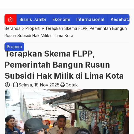
home
Bisnis Jambi
Ekonomi
Internasional
Kesehatan
Beranda
»
Properti
»
Terapkan Skema FLPP, Pemerintah Bangun
Rusun Subsidi Hak Milik di Lima Kota
Properti
Terapkan Skema FLPP,
Pemerintah Bangun Rusun
Subsidi Hak Milik di Lima Kota
account_circle
calendar_month
print
-
Selasa, 18 Nov 2025
Cetak