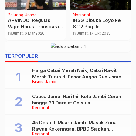
Ekonomi
Peluang Usaha
Emas Antam Anjlok
10 Faktor Kegagalan
Parah! Simak Daftar
Wirausaha dan Strategi
Lengkap di Sini
Efektif untuk
calendar_month
Senin, 20 Apr 2026
calendar_month
Jumat, 6 Feb 2026
Mencegahnya
TERPOPULER
Harga Cabai Merah Naik, Cabai Rawit
Merah Turun di Pasar Angso Duo Jambi
Bisnis Jambi
Cuaca Jambi Hari Ini, Kota Jambi Cerah
hingga 33 Derajat Celsius
Regional
45 Desa di Muaro Jambi Masuk Zona
Rawan Kekeringan, BPBD Siapkan
Regional
Bantuan Air Bersih Saat Musim Kemarau