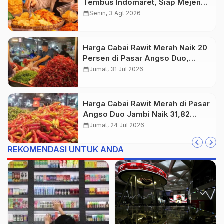
Tembus Indomaret, Siap Mejeng
di Ribuan Gerai
calendar_month
Senin, 3 Agt 2026
Harga Cabai Rawit Merah Naik 20
Persen di Pasar Angso Duo,
Cabai Merah Justru Anjlok 25
calendar_month
Jumat, 31 Jul 2026
Persen
Harga Cabai Rawit Merah di Pasar
Angso Duo Jambi Naik 31,82
Persen Jadi Rp44.000 per
calendar_month
Jumat, 24 Jul 2026
Kilogram
REKOMENDASI UNTUK ANDA