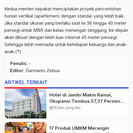
Kedua menteri sepakat menciptakan proyek percontohan
hunian vertikal (apartemen) dengan standar yang lebih baik.
Jika standar ukuran yang berlaku saat ini 36 hingga 40 meter
persegi untuk MBR dan kelas menengah tanggung, ke depan
akan dibuat dengan lebih luas minimal 45 meter persegi.
Sehingga lebih memadai untuk kehidupan keluarga dan anak-
anak.(*)
Penulis
: -
Editor
: Darmanto Zebua
ARTIKEL TERKAIT
Hotel di Jambi Makin Ramai,
Okupansi Tembus 57,37 Persen
pada Juni 2026
calendar_month
18 jam yang lalu
17 Produk UMKM Merangin