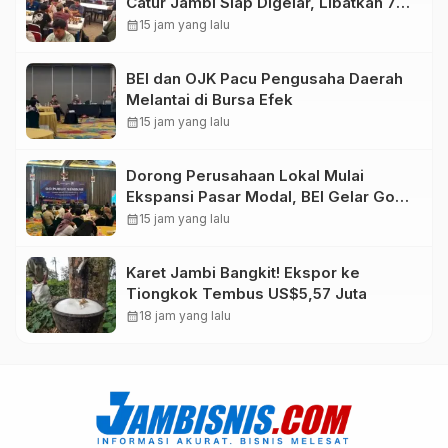
Catur Jambi Siap Digelar, Libatkan 72
Atlet
calendar_month
15 jam yang lalu
BEI dan OJK Pacu Pengusaha Daerah
Melantai di Bursa Efek
calendar_month
15 jam yang lalu
Dorong Perusahaan Lokal Mulai
Ekspansi Pasar Modal, BEI Gelar Go
Public Seminar “Turning Growth Into
calendar_month
15 jam yang lalu
Opportunity” di Jambi
Karet Jambi Bangkit! Ekspor ke
Tiongkok Tembus US$5,57 Juta
calendar_month
18 jam yang lalu