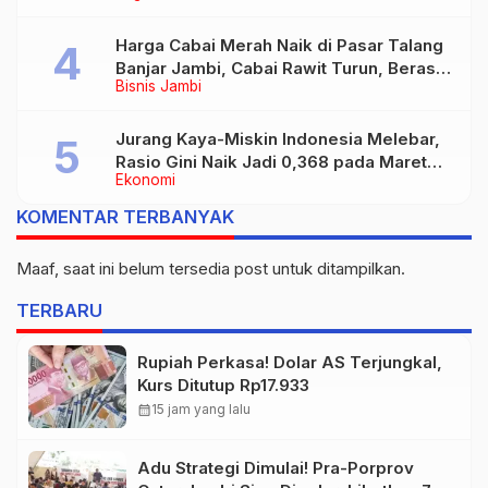
Harga Cabai Merah Naik di Pasar Talang
Banjar Jambi, Cabai Rawit Turun, Beras
Bisnis Jambi
dan Daging Masih Stabil
Jurang Kaya-Miskin Indonesia Melebar,
Rasio Gini Naik Jadi 0,368 pada Maret
Ekonomi
2026
KOMENTAR TERBANYAK
Maaf, saat ini belum tersedia post untuk ditampilkan.
TERBARU
Rupiah Perkasa! Dolar AS Terjungkal,
Kurs Ditutup Rp17.933
calendar_month
15 jam yang lalu
Adu Strategi Dimulai! Pra-Porprov