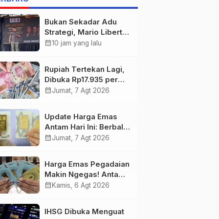
Bukan Sekadar Adu
Strategi, Mario Liberty
Siregar Buka
calendar_month
10 jam yang lalu
Praporprov Catur
Jambi
Rupiah Tertekan Lagi,
Dibuka Rp17.935 per
Dolar AS
calendar_month
Jumat, 7 Agt 2026
Update Harga Emas
Antam Hari Ini: Berbalik
Arah! Anjlok Rp29.000
calendar_month
Jumat, 7 Agt 2026
Harga Emas Pegadaian
Makin Ngegas! Antam
Tembus Rp2,787 Juta
calendar_month
Kamis, 6 Agt 2026
per Gram
IHSG Dibuka Menguat