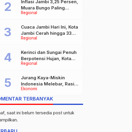
Inflasi Jambi 3,25 Persen,
Muara Bungo Paling
Regional
Tinggi Capai 4,21 Persen
Cuaca Jambi Hari Ini, Kota
Jambi Cerah hingga 33
Regional
Derajat Celsius
Kerinci dan Sungai Penuh
Berpotensi Hujan, Kota
Regional
Jambi Berawan
Jurang Kaya-Miskin
Indonesia Melebar, Rasio
Ekonomi
Gini Naik Jadi 0,368 pada
Maret 2026
OMENTAR TERBANYAK
af, saat ini belum tersedia post untuk
tampilkan.
ERBARU