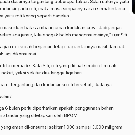
pada dasarnya tergantung beberapa faktor. Salah satunya yaitu
i kadar air pada roti, maka masa simpannya akan semakin lama.
yaitu roti kering seperti bagelan.
 memasukkan batas ambang aman kadaluarsanya. Jadi jangan
elum ada jamur, kita enggak boleh mengonsumsinya,” ujar Siti.
bagian roti sudah berjamur, tetapi bagian lainnya masih tampak
ak lagi dikonsumsi.
roti homemade. Kata Siti, roti yang dibuat sendiri di rumah
gkat, yakni sekitar dua hingga tiga hari.
m, tergantung dari kadar air si roti tersebut,” katanya.
bulan?
gga 6 bulan perlu diperhatikan apakah penggunaan bahan
 standar yang ditetapkan oleh BPOM.
i yang aman dikonsumsi sekitar 1.000 sampai 3.000 miligram