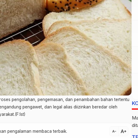
i proses pengolahan, pengemasan, dan penambahan bahan tertentu
K
ngandung pengawet, dan legal alias diizinkan beredar oleh
akat.(F:Ist)
Ma
di
text_increase
atkan pengalaman membaca terbaik.
text_decrease
T