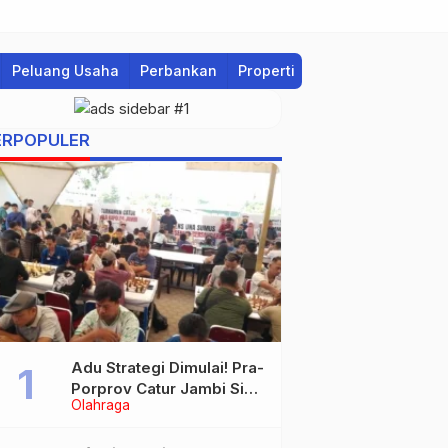
Peluang Usaha
Perbankan
Properti
Regional
ERPOPULER
Adu Strategi Dimulai! Pra-
Porprov Catur Jambi Siap
Olahraga
Digelar, Libatkan 72 Atlet