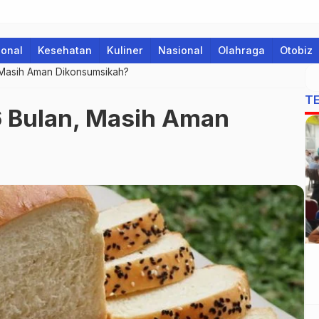
ional
Kesehatan
Kuliner
Nasional
Olahraga
Otobiz
, Masih Aman Dikonsumsikah?
T
6 Bulan, Masih Aman