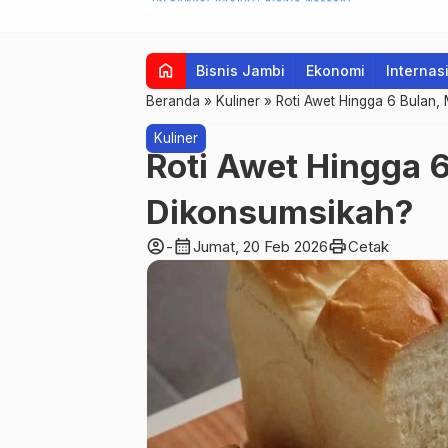
home
Bisnis Jambi
Ekonomi
Internas
Beranda
»
Kuliner
»
Roti Awet Hingga 6 Bulan
Kuliner
Roti Awet Hingga 
Dikonsumsikah?
account_circle
calendar_month
print
-
Jumat, 20 Feb 2026
Cetak