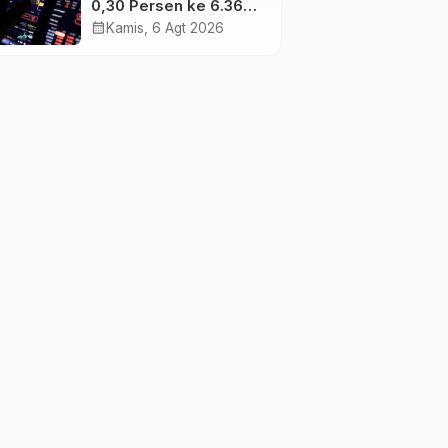
0,30 Persen ke 6.369,
Saham Emas dan
calendar_month
Kamis, 6 Agt 2026
Tambang Jadi
Penggerak