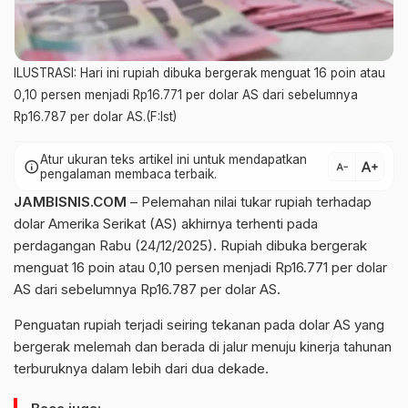
ILUSTRASI: Hari ini rupiah dibuka bergerak menguat 16 poin atau
0,10 persen menjadi Rp16.771 per dolar AS dari sebelumnya
Rp16.787 per dolar AS.(F:Ist)
Atur ukuran teks artikel ini untuk mendapatkan
text_increase
info
text_decrease
pengalaman membaca terbaik.
JAMBISNIS.COM
– Pelemahan nilai tukar rupiah terhadap
dolar Amerika Serikat (AS) akhirnya terhenti pada
perdagangan Rabu (24/12/2025). Rupiah dibuka bergerak
menguat 16 poin atau 0,10 persen menjadi Rp16.771 per dolar
AS dari sebelumnya Rp16.787 per dolar AS.
Penguatan rupiah terjadi seiring tekanan pada dolar AS yang
bergerak melemah dan berada di jalur menuju kinerja tahunan
terburuknya dalam lebih dari dua dekade.