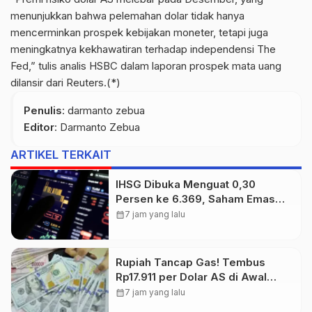
menunjukkan bahwa pelemahan dolar tidak hanya
mencerminkan prospek kebijakan moneter, tetapi juga
meningkatnya kekhawatiran terhadap independensi The
Fed,” tulis analis HSBC dalam laporan prospek mata uang
dilansir dari Reuters.(*)
Penulis
: darmanto zebua
Editor
: Darmanto Zebua
ARTIKEL TERKAIT
IHSG Dibuka Menguat 0,30
Persen ke 6.369, Saham Emas
dan Tambang Jadi Penggerak
calendar_month
7 jam yang lalu
Rupiah Tancap Gas! Tembus
Rp17.911 per Dolar AS di Awal
Perdagangan
calendar_month
7 jam yang lalu