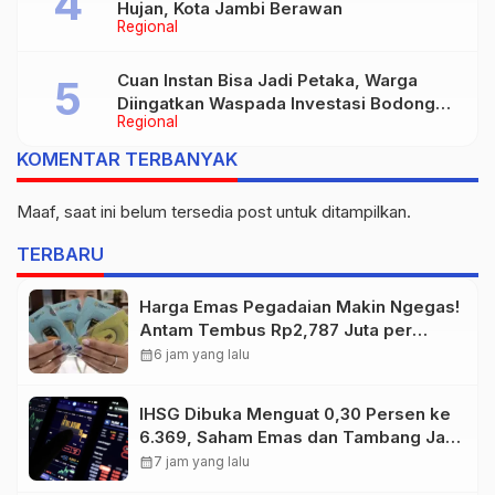
Hujan, Kota Jambi Berawan
Regional
Cuan Instan Bisa Jadi Petaka, Warga
Diingatkan Waspada Investasi Bodong
Regional
dan Judi Online
KOMENTAR TERBANYAK
Maaf, saat ini belum tersedia post untuk ditampilkan.
TERBARU
Harga Emas Pegadaian Makin Ngegas!
Antam Tembus Rp2,787 Juta per
Gram
calendar_month
6 jam yang lalu
IHSG Dibuka Menguat 0,30 Persen ke
6.369, Saham Emas dan Tambang Jadi
Penggerak
calendar_month
7 jam yang lalu