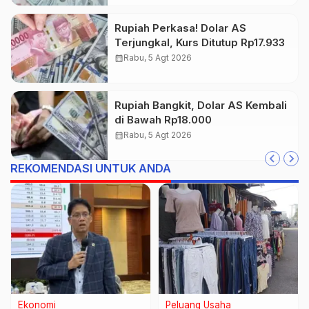
Rupiah Perkasa! Dolar AS
Terjungkal, Kurs Ditutup Rp17.933
calendar_month
Rabu, 5 Agt 2026
Rupiah Bangkit, Dolar AS Kembali
di Bawah Rp18.000
calendar_month
Rabu, 5 Agt 2026
REKOMENDASI UNTUK ANDA
Nasional
Peluang Usaha