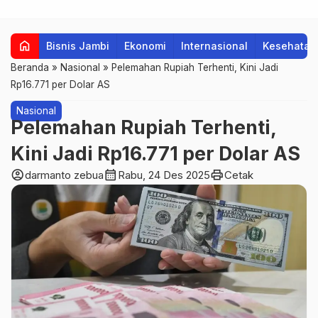
home
Bisnis Jambi
Ekonomi
Internasional
Kesehatan
Beranda
»
Nasional
»
Pelemahan Rupiah Terhenti, Kini Jadi
Rp16.771 per Dolar AS
Nasional
Pelemahan Rupiah Terhenti,
Kini Jadi Rp16.771 per Dolar AS
account_circle
calendar_month
print
darmanto zebua
Rabu, 24 Des 2025
Cetak