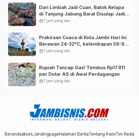
Dari Limbah Jadi Cuan, Batok Kelapa
di Tanjung Jabung Barat Disulap Jadi
Kerajinan Bernilai Tinggi
calendar_month
7 jam yang lalu
Prakiraan Cuaca di Kota Jambi Hari Ini
Berawan 24-32°C, kelembapan 59-97
persen.
calendar_month
7 jam yang lalu
Rupiah Tancap Gas! Tembus Rp17.911
per Dolar AS di Awal Perdagangan
calendar_month
7 jam yang lalu
Beranda
akses_landingpage
Halaman Berita
Tentang Kami
Tim Redaks