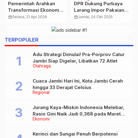
Awas, Data 18 Ribu
Harga Emas Naik Tajam!
Kendaraan Bocor di
UBS & Galeri24 Tembus
Dewa Matel
Rp2,4 Juta per Gram
calendar_month
Selasa, 23 Des 2025
calendar_month
Sabtu, 25 Okt 2025
TERPOPULER
Adu Strategi Dimulai! Pra-Porprov Catur
Jambi Siap Digelar, Libatkan 72 Atlet
Olahraga
Cuaca Jambi Hari Ini, Kota Jambi Cerah
hingga 33 Derajat Celsius
Regional
Jurang Kaya-Miskin Indonesia Melebar,
Rasio Gini Naik Jadi 0,368 pada Maret
Ekonomi
2026
Kerinci dan Sungai Penuh Berpotensi