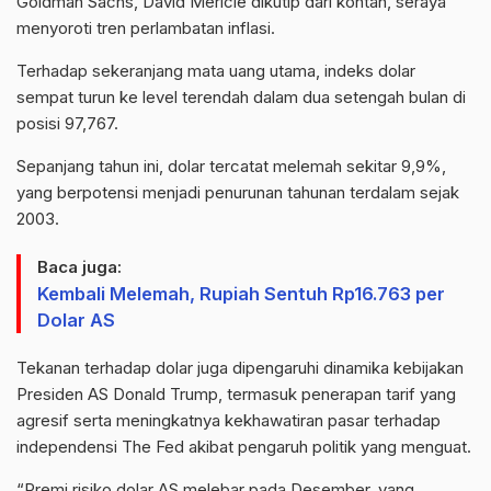
Goldman Sachs, David Mericle dikutip dari kontan, seraya
menyoroti tren perlambatan inflasi.
Terhadap sekeranjang mata uang utama, indeks dolar
sempat turun ke level terendah dalam dua setengah bulan di
posisi 97,767.
Sepanjang tahun ini, dolar tercatat melemah sekitar 9,9%,
yang berpotensi menjadi penurunan tahunan terdalam sejak
2003.
Baca juga:
Kembali Melemah, Rupiah Sentuh Rp16.763 per
Dolar AS
Tekanan terhadap dolar juga dipengaruhi dinamika kebijakan
Presiden AS Donald Trump, termasuk penerapan tarif yang
agresif serta meningkatnya kekhawatiran pasar terhadap
independensi The Fed akibat pengaruh politik yang menguat.
“Premi risiko dolar AS melebar pada Desember, yang