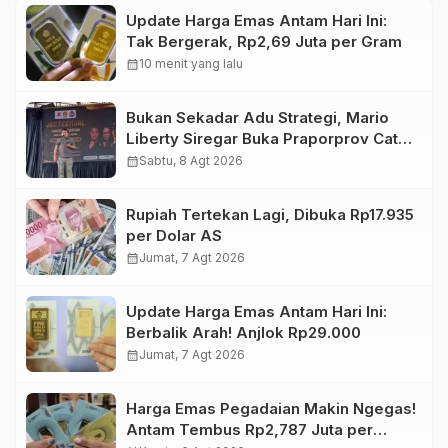
Update Harga Emas Antam Hari Ini:
Tak Bergerak, Rp2,69 Juta per Gram
calendar_month
10 menit yang lalu
Bukan Sekadar Adu Strategi, Mario
Liberty Siregar Buka Praporprov Catur
Jambi
calendar_month
Sabtu, 8 Agt 2026
Rupiah Tertekan Lagi, Dibuka Rp17.935
per Dolar AS
calendar_month
Jumat, 7 Agt 2026
Update Harga Emas Antam Hari Ini:
Berbalik Arah! Anjlok Rp29.000
calendar_month
Jumat, 7 Agt 2026
Harga Emas Pegadaian Makin Ngegas!
Antam Tembus Rp2,787 Juta per