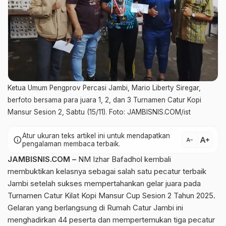
Ketua Umum Pengprov Percasi Jambi, Mario Liberty Siregar,
berfoto bersama para juara 1, 2, dan 3 Turnamen Catur Kopi
Mansur Sesion 2, Sabtu (15/11). Foto: JAMBISNIS.COM/ist
Atur ukuran teks artikel ini untuk mendapatkan
text_increase
info
text_decrease
pengalaman membaca terbaik.
JAMBISNIS.COM –
NM Izhar Bafadhol kembali
membuktikan kelasnya sebagai salah satu pecatur terbaik
Jambi setelah sukses mempertahankan gelar juara pada
Turnamen Catur Kilat Kopi Mansur Cup Sesion 2 Tahun 2025.
Gelaran yang berlangsung di Rumah Catur Jambi ini
menghadirkan 44 peserta dan mempertemukan tiga pecatur