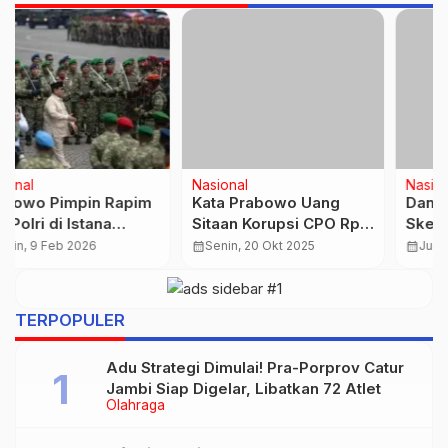
Nasional
Nasional
Kata Prabowo Uang
Danantara Siapkan Tiga
Sitaan Korupsi CPO Rp13
Skema Pelunasan Utang
T Bisa Renovasi 8 Ribu
Kereta Cepat
calendar_month
Senin, 20 Okt 2025
calendar_month
Jumat, 17 Okt 2025
Sekolah
TERPOPULER
Adu Strategi Dimulai! Pra-Porprov Catur
Jambi Siap Digelar, Libatkan 72 Atlet
Olahraga