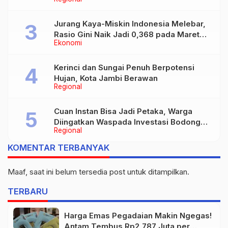
Jurang Kaya-Miskin Indonesia Melebar,
Rasio Gini Naik Jadi 0,368 pada Maret
Ekonomi
2026
Kerinci dan Sungai Penuh Berpotensi
Hujan, Kota Jambi Berawan
Regional
Cuan Instan Bisa Jadi Petaka, Warga
Diingatkan Waspada Investasi Bodong
Regional
dan Judi Online
KOMENTAR TERBANYAK
Maaf, saat ini belum tersedia post untuk ditampilkan.
TERBARU
Harga Emas Pegadaian Makin Ngegas!
Antam Tembus Rp2,787 Juta per