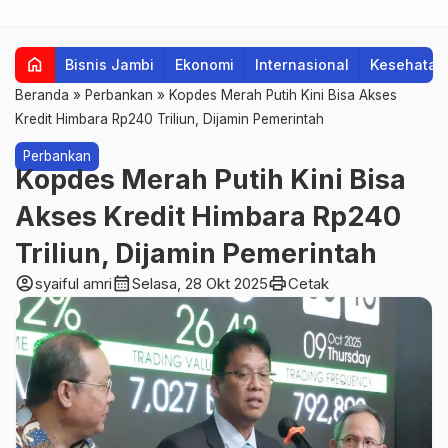
home
Bisnis Jambi
Ekonomi
Internasional
Kesehatan
Beranda
»
Perbankan
»
Kopdes Merah Putih Kini Bisa Akses
Kredit Himbara Rp240 Triliun, Dijamin Pemerintah
Perbankan
Kopdes Merah Putih Kini Bisa
Akses Kredit Himbara Rp240
Triliun, Dijamin Pemerintah
account_circle
calendar_month
print
syaiful amri
Selasa, 28 Okt 2025
Cetak