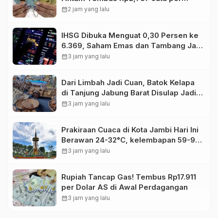
Gram
calendar_month
2 jam yang lalu
IHSG Dibuka Menguat 0,30 Persen ke
6.369, Saham Emas dan Tambang Jadi
Penggerak
calendar_month
3 jam yang lalu
Dari Limbah Jadi Cuan, Batok Kelapa
di Tanjung Jabung Barat Disulap Jadi
Kerajinan Bernilai Tinggi
calendar_month
3 jam yang lalu
Prakiraan Cuaca di Kota Jambi Hari Ini
Berawan 24-32°C, kelembapan 59-97
persen.
calendar_month
3 jam yang lalu
Rupiah Tancap Gas! Tembus Rp17.911
per Dolar AS di Awal Perdagangan
calendar_month
3 jam yang lalu