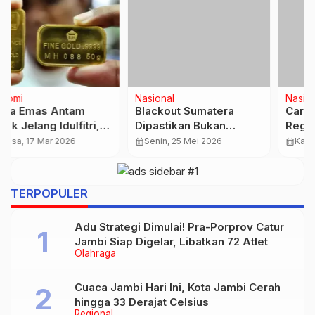
Nasional
Nasional
Blackout Sumatera
Cara Validasi dan
Dipastikan Bukan
Registrasi Massal NIK
Sabotase, Bareskrim
Pegawai di Portal NPWP
calendar_month
Senin, 25 Mei 2026
calendar_month
Kamis, 20 Nov 2025
Ungkap Penyebab
2025, Wajib Diketahui
Utama
Pemberi Kerja
TERPOPULER
Adu Strategi Dimulai! Pra-Porprov Catur
Jambi Siap Digelar, Libatkan 72 Atlet
Olahraga
Cuaca Jambi Hari Ini, Kota Jambi Cerah
hingga 33 Derajat Celsius
Regional