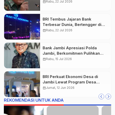
Inflasi
calendar_month
Rabu, 22 Jul 2026
BRI Tembus Jajaran Bank
Terbesar Dunia, Bertengger di
Peringkat 132 Global
calendar_month
Rabu, 22 Jul 2026
Bank Jambi Apresiasi Polda
Jambi, Berkomitmen Pulihkan
Kepercayaan Nasabah
calendar_month
Rabu, 15 Jul 2026
BRI Perkuat Ekonomi Desa di
Jambi Lewat Program Desa
BRILiaN
calendar_month
Jumat, 12 Jun 2026
REKOMENDASI UNTUK ANDA