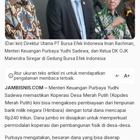
(Dari kiri) Direktur Utama PT Bursa Efek Indonesia Iman Rachman,
Menteri Keuangan Purbaya Yudhi Sadewa, dan Ketua DK OJK
Mahendra Siregar di Gedung Bursa Efek Indonesia
Atur ukuran teks artikel ini untuk mendapatkan
text_increase
info
text_decrease
pengalaman membaca terbaik.
JAMBISNIS.COM –
Menteri Keuangan Purbaya Yudhi
Sadewa memastikan Koperasi Desa Merah Putih (Kopdes
Merah Putih) kini bisa mengakses pembiayaan dari himpunan
bank milik negara (Himbara) dengan total dana mencapai
Rp240 triliun. Dana jumbo ini disiapkan untuk memperkuat
permodalan koperasi dan pembangunan fisik di desa-desa.
Purbaya mengatakan, besaran dana yang bisa diserap