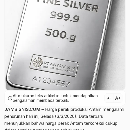
Atur ukuran teks artikel ini untuk mendapatkan
text_increase
info
text_decrease
pengalaman membaca terbaik.
JAMBISNIS.COM
– Harga perak produksi Antam mengalami
penurunan hari ini, Selasa (3/3/2026). Data terbaru
menunjukkan bahwa harga perak Antam terkoreksi cukup