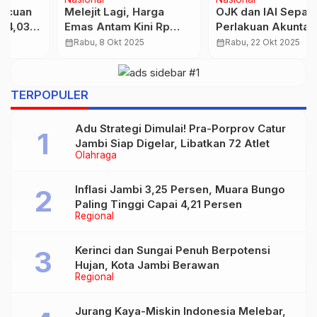
Melejit Lagi, Harga
OJK dan IAI Sepakati
Emas Antam Kini Rp
Perlakuan Akuntansi
2.296.000 per Gram:
Aset Kripto SAK
calendar_month
Rabu, 8 Okt 2025
calendar_month
Rabu, 22 Okt 2025
Rekor Tertinggi!
Indonesia
TERPOPULER
Adu Strategi Dimulai! Pra-Porprov Catur
Jambi Siap Digelar, Libatkan 72 Atlet
Olahraga
Inflasi Jambi 3,25 Persen, Muara Bungo
Paling Tinggi Capai 4,21 Persen
Regional
Kerinci dan Sungai Penuh Berpotensi
Hujan, Kota Jambi Berawan
Regional
Jurang Kaya-Miskin Indonesia Melebar,