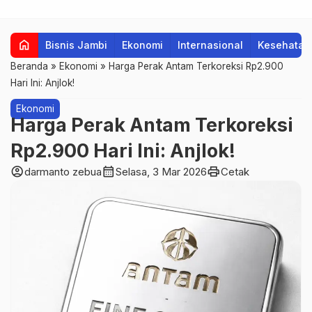
home
Bisnis Jambi
Ekonomi
Internasional
Kesehatan
Beranda
»
Ekonomi
»
Harga Perak Antam Terkoreksi Rp2.900
Hari Ini: Anjlok!
Ekonomi
Harga Perak Antam Terkoreksi
Rp2.900 Hari Ini: Anjlok!
account_circle
calendar_month
print
darmanto zebua
Selasa, 3 Mar 2026
Cetak