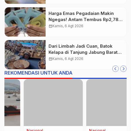
Harga Emas Pegadaian Makin
Ngegas! Antam Tembus Rp2,787
Juta per Gram
calendar_month
Kamis, 6 Agt 2026
Dari Limbah Jadi Cuan, Batok
Kelapa di Tanjung Jabung Barat
Disulap Jadi Kerajinan Bernilai
calendar_month
Kamis, 6 Agt 2026
Tinggi
REKOMENDASI UNTUK ANDA
Nasional
Nasional