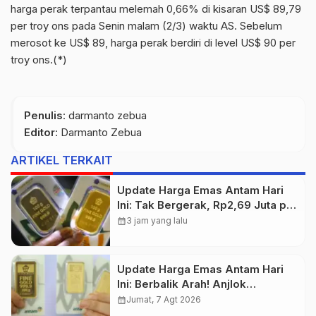
harga perak terpantau melemah 0,66% di kisaran US$ 89,79
per troy ons pada Senin malam (2/3) waktu AS. Sebelum
merosot ke US$ 89, harga perak berdiri di level US$ 90 per
troy ons.(*)
Penulis
: darmanto zebua
Editor
: Darmanto Zebua
ARTIKEL TERKAIT
Update Harga Emas Antam Hari
Ini: Tak Bergerak, Rp2,69 Juta per
Gram
calendar_month
3 jam yang lalu
Update Harga Emas Antam Hari
Ini: Berbalik Arah! Anjlok
Rp29.000
calendar_month
Jumat, 7 Agt 2026