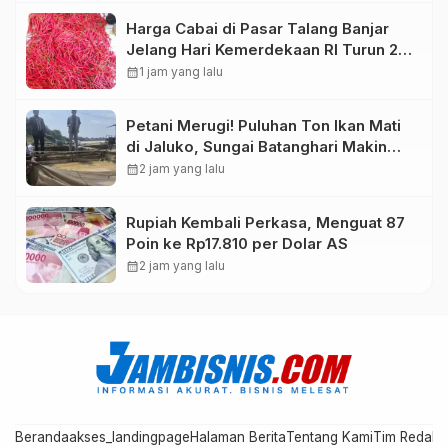
Harga Cabai di Pasar Talang Banjar
Jelang Hari Kemerdekaan RI Turun 20
Persen
calendar_month
1 jam yang lalu
Petani Merugi! Puluhan Ton Ikan Mati
di Jaluko, Sungai Batanghari Makin
Sekarat
calendar_month
2 jam yang lalu
Rupiah Kembali Perkasa, Menguat 87
Poin ke Rp17.810 per Dolar AS
calendar_month
2 jam yang lalu
Beranda
akses_landingpage
Halaman Berita
Tentang Kami
Tim Redaks