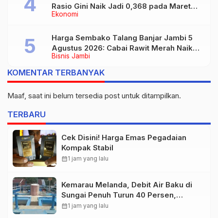
Rasio Gini Naik Jadi 0,368 pada Maret
Ekonomi
2026
Harga Sembako Talang Banjar Jambi 5
Agustus 2026: Cabai Rawit Merah Naik
Bisnis Jambi
Jadi Rp55 Ribu
KOMENTAR TERBANYAK
Maaf, saat ini belum tersedia post untuk ditampilkan.
TERBARU
Cek Disini! Harga Emas Pegadaian
Kompak Stabil
calendar_month
1 jam yang lalu
Kemarau Melanda, Debit Air Baku di
Sungai Penuh Turun 40 Persen,
Distribusi Pelanggan Dibatasi
calendar_month
1 jam yang lalu