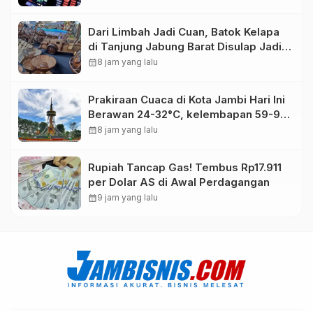
Dari Limbah Jadi Cuan, Batok Kelapa
di Tanjung Jabung Barat Disulap Jadi
Kerajinan Bernilai Tinggi
calendar_month
8 jam yang lalu
Prakiraan Cuaca di Kota Jambi Hari Ini
Berawan 24-32°C, kelembapan 59-97
persen.
calendar_month
8 jam yang lalu
Rupiah Tancap Gas! Tembus Rp17.911
per Dolar AS di Awal Perdagangan
calendar_month
9 jam yang lalu