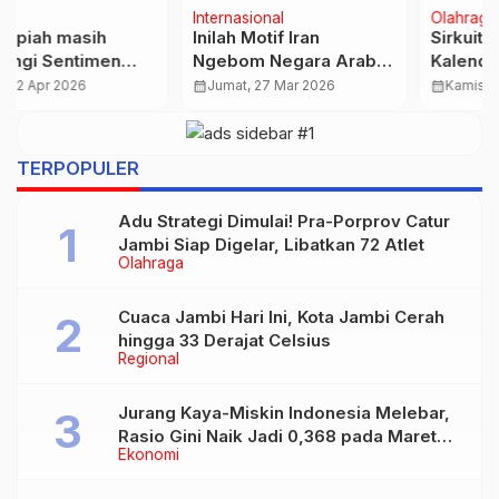
Olahraga
Peluang Usaha
Sirkuit Mandalika Masuk
Ekspansi Besar!
Kalender Event GT
Sederhana Buka Gerai
World Challenge Asia
Perdana di Singapura
calendar_month
Kamis, 19 Feb 2026
calendar_month
Rabu, 3 Jun 2026
2026
…
TERPOPULER
Adu Strategi Dimulai! Pra-Porprov Catur
Jambi Siap Digelar, Libatkan 72 Atlet
Olahraga
Cuaca Jambi Hari Ini, Kota Jambi Cerah
hingga 33 Derajat Celsius
Regional
Jurang Kaya-Miskin Indonesia Melebar,
Rasio Gini Naik Jadi 0,368 pada Maret
Ekonomi
2026