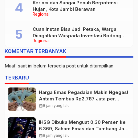
Kerinci dan Sungai Penuh Berpotensi
Hujan, Kota Jambi Berawan
Regional
Cuan Instan Bisa Jadi Petaka, Warga
Diingatkan Waspada Investasi Bodong
Regional
dan Judi Online
KOMENTAR TERBANYAK
Maaf, saat ini belum tersedia post untuk ditampilkan.
TERBARU
Harga Emas Pegadaian Makin Ngegas!
Antam Tembus Rp2,787 Juta per
Gram
calendar_month
8 jam yang lalu
IHSG Dibuka Menguat 0,30 Persen ke
6.369, Saham Emas dan Tambang Jadi
Penggerak
calendar_month
8 jam yang lalu