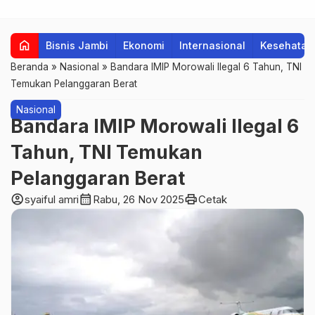
home
Bisnis Jambi
Ekonomi
Internasional
Kesehatan
Beranda
»
Nasional
»
Bandara IMIP Morowali Ilegal 6 Tahun, TNI
Temukan Pelanggaran Berat
Nasional
Bandara IMIP Morowali Ilegal 6
Tahun, TNI Temukan
Pelanggaran Berat
account_circle
calendar_month
print
syaiful amri
Rabu, 26 Nov 2025
Cetak