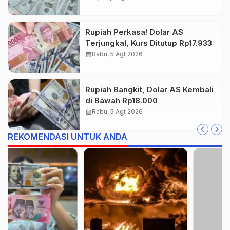
Rupiah Perkasa! Dolar AS
Terjungkal, Kurs Ditutup Rp17.933
calendar_month
Rabu, 5 Agt 2026
Rupiah Bangkit, Dolar AS Kembali
di Bawah Rp18.000
calendar_month
Rabu, 5 Agt 2026
REKOMENDASI UNTUK ANDA