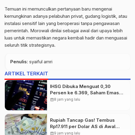
Temuan ini memunculkan pertanyaan baru mengenai
kemungkinan adanya pelabuhan privat, gudang logistik, atau
instalasi sensitif lain yang beroperasi tanpa pengawasan
pemerintah.
Morowali dinilai sebagai awal dari upaya lebih
luas untuk memastikan negara kembali hadir dan menguasai
seluruh titik strategisnya.
Penulis
: syaiful amri
ARTIKEL TERKAIT
IHSG Dibuka Menguat 0,30
Persen ke 6.369, Saham Emas
dan Tambang Jadi Penggerak
calendar_month
8 jam yang lalu
Rupiah Tancap Gas! Tembus
Rp17.911 per Dolar AS di Awal
Perdagangan
calendar_month
9 jam yang lalu