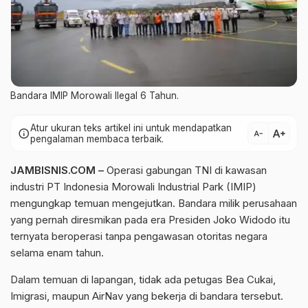
Bandara IMIP Morowali Ilegal 6 Tahun.
Atur ukuran teks artikel ini untuk mendapatkan
text_increase
info
text_decrease
pengalaman membaca terbaik.
JAMBISNIS.COM –
Operasi gabungan TNI di kawasan
industri PT Indonesia Morowali Industrial Park (IMIP)
mengungkap temuan mengejutkan. Bandara milik perusahaan
yang pernah diresmikan pada era Presiden Joko Widodo itu
ternyata beroperasi tanpa pengawasan otoritas negara
selama enam tahun.
Dalam temuan di lapangan, tidak ada petugas Bea Cukai,
Imigrasi, maupun
AirNav
yang bekerja di bandara tersebut.