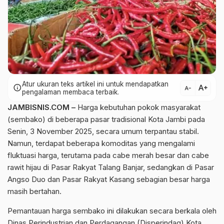
Atur ukuran teks artikel ini untuk mendapatkan
text_increase
info
text_decrease
pengalaman membaca terbaik.
JAMBISNIS.COM –
Harga kebutuhan pokok masyarakat
(sembako) di beberapa pasar tradisional Kota Jambi pada
Senin, 3 November 2025, secara umum terpantau stabil.
Namun, terdapat beberapa komoditas yang mengalami
fluktuasi harga, terutama pada cabe merah besar dan cabe
rawit hijau di Pasar Rakyat Talang Banjar, sedangkan di Pasar
Angso Duo dan Pasar Rakyat Kasang sebagian besar harga
masih bertahan.
Pemantauan harga sembako ini dilakukan secara berkala oleh
Dinas Perindustrian dan Perdagangan (Disperindag) Kota