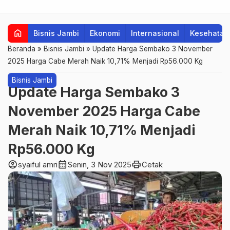
home
Bisnis Jambi
Ekonomi
Internasional
Kesehatan
Beranda
»
Bisnis Jambi
»
Update Harga Sembako 3 November
2025 Harga Cabe Merah Naik 10,71% Menjadi Rp56.000 Kg
Bisnis Jambi
Update Harga Sembako 3
November 2025 Harga Cabe
Merah Naik 10,71% Menjadi
Rp56.000 Kg
account_circle
calendar_month
print
syaiful amri
Senin, 3 Nov 2025
Cetak