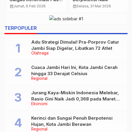
Modal
calendar_month
Jumat, 6 Feb 2026
calendar_month
Selasa, 31 Mar 2026
TERPOPULER
Adu Strategi Dimulai! Pra-Porprov Catur
Jambi Siap Digelar, Libatkan 72 Atlet
Olahraga
Cuaca Jambi Hari Ini, Kota Jambi Cerah
hingga 33 Derajat Celsius
Regional
Jurang Kaya-Miskin Indonesia Melebar,
Rasio Gini Naik Jadi 0,368 pada Maret
Ekonomi
2026
Kerinci dan Sungai Penuh Berpotensi
Hujan, Kota Jambi Berawan
Regional