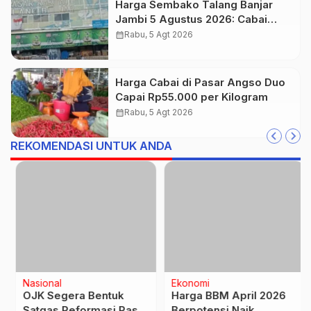
Harga Sembako Talang Banjar
Jambi 5 Agustus 2026: Cabai
Rawit Merah Naik Jadi Rp55 Ribu
calendar_month
Rabu, 5 Agt 2026
Harga Cabai di Pasar Angso Duo
Capai Rp55.000 per Kilogram
calendar_month
Rabu, 5 Agt 2026
REKOMENDASI UNTUK ANDA
Nasional
Ekonomi
OJK Segera Bentuk
Harga BBM April 2026
Satgas Reformasi Pasar
Berpotensi Naik