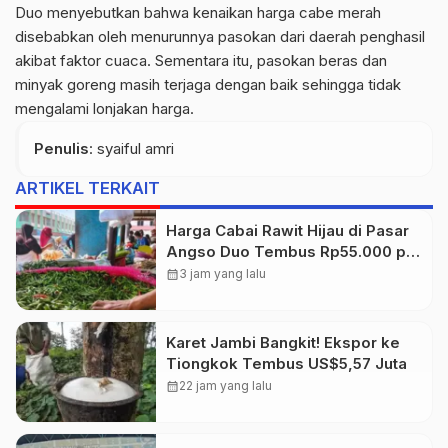
Duo menyebutkan bahwa kenaikan harga cabe merah
disebabkan oleh menurunnya pasokan dari daerah penghasil
akibat faktor cuaca. Sementara itu, pasokan beras dan
minyak goreng masih terjaga dengan baik sehingga tidak
mengalami lonjakan harga.
Penulis
: syaiful amri
ARTIKEL TERKAIT
Harga Cabai Rawit Hijau di Pasar
Angso Duo Tembus Rp55.000 per
Kilogram
calendar_month
3 jam yang lalu
Karet Jambi Bangkit! Ekspor ke
Tiongkok Tembus US$5,57 Juta
calendar_month
22 jam yang lalu