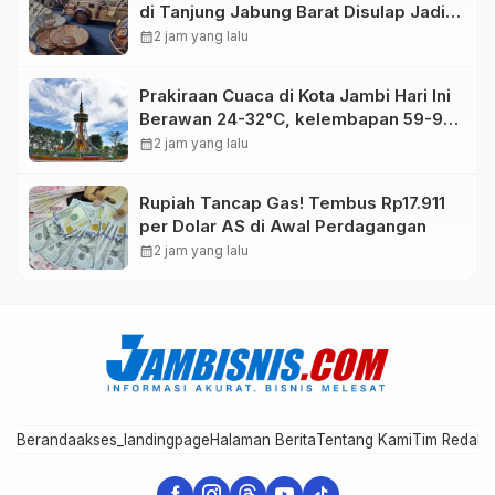
di Tanjung Jabung Barat Disulap Jadi
Kerajinan Bernilai Tinggi
calendar_month
2 jam yang lalu
Prakiraan Cuaca di Kota Jambi Hari Ini
Berawan 24-32°C, kelembapan 59-97
persen.
calendar_month
2 jam yang lalu
Rupiah Tancap Gas! Tembus Rp17.911
per Dolar AS di Awal Perdagangan
calendar_month
2 jam yang lalu
Beranda
akses_landingpage
Halaman Berita
Tentang Kami
Tim Redaks