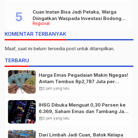
Cuan Instan Bisa Jadi Petaka, Warga
Diingatkan Waspada Investasi Bodong
Regional
dan Judi Online
KOMENTAR TERBANYAK
Maaf, saat ini belum tersedia post untuk ditampilkan.
TERBARU
Harga Emas Pegadaian Makin Ngegas!
Antam Tembus Rp2,787 Juta per
Gram
calendar_month
2 jam yang lalu
IHSG Dibuka Menguat 0,30 Persen ke
6.369, Saham Emas dan Tambang Jadi
Penggerak
calendar_month
2 jam yang lalu
Dari Limbah Jadi Cuan, Batok Kelapa