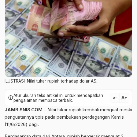
ILUSTRASI: Nilai tukar rupiah terhadap dolar AS.
Atur ukuran teks artikel ini untuk mendapatkan
text_increase
info
text_decrease
pengalaman membaca terbaik.
JAMBISNIS.COM
– Nilai tukar rupiah kembali menguat meski
penguatannya tipis pada pembukaan perdagangan Kamis
(11/6/2026) pagi.
Berdasarkan data dari Antara, rupiah bergerak menguat 3