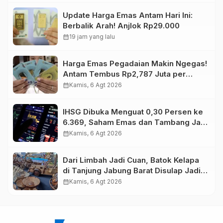
Update Harga Emas Antam Hari Ini:
Berbalik Arah! Anjlok Rp29.000
calendar_month
19 jam yang lalu
Harga Emas Pegadaian Makin Ngegas!
Antam Tembus Rp2,787 Juta per
Gram
calendar_month
Kamis, 6 Agt 2026
IHSG Dibuka Menguat 0,30 Persen ke
6.369, Saham Emas dan Tambang Jadi
Penggerak
calendar_month
Kamis, 6 Agt 2026
Dari Limbah Jadi Cuan, Batok Kelapa
di Tanjung Jabung Barat Disulap Jadi
Kerajinan Bernilai Tinggi
calendar_month
Kamis, 6 Agt 2026