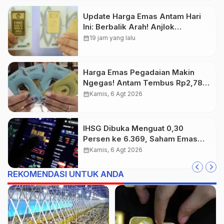
Update Harga Emas Antam Hari
Ini: Berbalik Arah! Anjlok
Rp29.000
calendar_month
19 jam yang lalu
Harga Emas Pegadaian Makin
Ngegas! Antam Tembus Rp2,787
Juta per Gram
calendar_month
Kamis, 6 Agt 2026
IHSG Dibuka Menguat 0,30
Persen ke 6.369, Saham Emas
dan Tambang Jadi Penggerak
calendar_month
Kamis, 6 Agt 2026
REKOMENDASI UNTUK ANDA