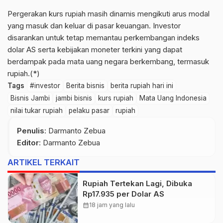
Pergerakan kurs rupiah masih dinamis mengikuti arus modal
yang masuk dan keluar di pasar keuangan. Investor
disarankan untuk tetap memantau perkembangan indeks
dolar AS serta kebijakan moneter terkini yang dapat
berdampak pada mata uang negara berkembang, termasuk
rupiah.(*)
Tags
#investor
Berita bisnis
berita rupiah hari ini
Bisnis Jambi
jambi bisnis
kurs rupiah
Mata Uang Indonesia
nilai tukar rupiah
pelaku pasar
rupiah
Penulis
: Darmanto Zebua
Editor
: Darmanto Zebua
ARTIKEL TERKAIT
Rupiah Tertekan Lagi, Dibuka
Rp17.935 per Dolar AS
calendar_month
18 jam yang lalu