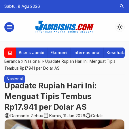
search
Sabtu, 8 Agu 2026
menu
light_mode
home
Bisnis Jambi
Ekonomi
Internasional
Kesehatan
Beranda
»
Nasional
»
Upadate Rupiah Hari Ini: Menguat Tipis
Tembus Rp17.941 per Dolar AS
Nasional
Upadate Rupiah Hari Ini:
Menguat Tipis Tembus
Rp17.941 per Dolar AS
account_circle
calendar_month
print
Darmanto Zebua
Kamis, 11 Jun 2026
Cetak