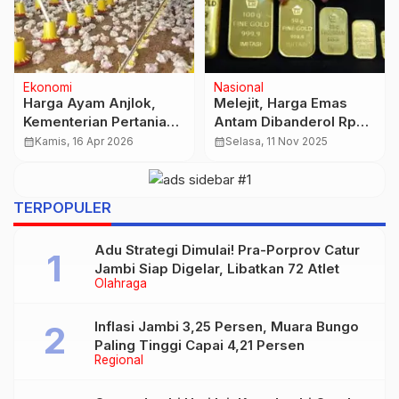
Otobiz
Nasional
VinFast Catat 2.048 SPK
Bea Keluar Batu Bara
di IIMS 2026, Limo
Berlaku 1 Januari 2026,
Green Paling Diburu
Kemenkeu Targetkan
calendar_month
Jumat, 6 Mar 2026
calendar_month
Kamis, 18 Des 2025
Konsumen
Tambahan Penerimaan
Rp20 Triliun
TERPOPULER
Adu Strategi Dimulai! Pra-Porprov Catur
Jambi Siap Digelar, Libatkan 72 Atlet
Olahraga
Inflasi Jambi 3,25 Persen, Muara Bungo
Paling Tinggi Capai 4,21 Persen
Regional