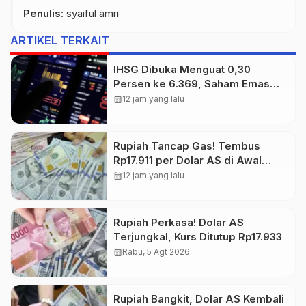
Penulis
: syaiful amri
ARTIKEL TERKAIT
IHSG Dibuka Menguat 0,30
Persen ke 6.369, Saham Emas
dan Tambang Jadi Penggerak
calendar_month
12 jam yang lalu
Rupiah Tancap Gas! Tembus
Rp17.911 per Dolar AS di Awal
Perdagangan
calendar_month
12 jam yang lalu
Rupiah Perkasa! Dolar AS
Terjungkal, Kurs Ditutup Rp17.933
calendar_month
Rabu, 5 Agt 2026
Rupiah Bangkit, Dolar AS Kembali