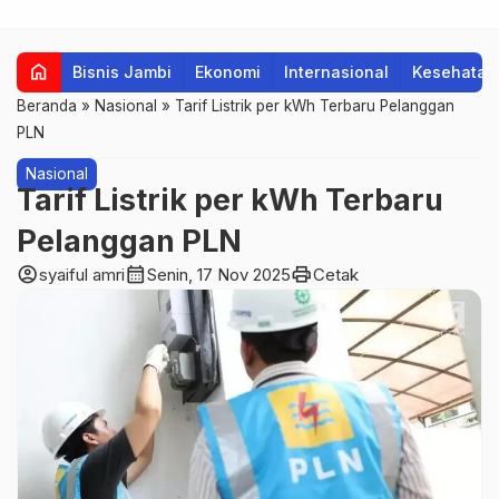
home
Bisnis Jambi
Ekonomi
Internasional
Kesehatan
Beranda
»
Nasional
»
Tarif Listrik per kWh Terbaru Pelanggan
PLN
Nasional
Tarif Listrik per kWh Terbaru
Pelanggan PLN
account_circle
calendar_month
print
syaiful amri
Senin, 17 Nov 2025
Cetak