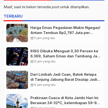
Maaf, saat ini belum tersedia post untuk ditampilkan.
TERBARU
Harga Emas Pegadaian Makin Ngegas!
Antam Tembus Rp2,787 Juta per
Gram
calendar_month
11 jam yang lalu
IHSG Dibuka Menguat 0,30 Persen ke
6.369, Saham Emas dan Tambang Jadi
Penggerak
calendar_month
12 jam yang lalu
Dari Limbah Jadi Cuan, Batok Kelapa
di Tanjung Jabung Barat Disulap Jadi
Kerajinan Bernilai Tinggi
calendar_month
12 jam yang lalu
Prakiraan Cuaca di Kota Jambi Hari Ini
Berawan 24-32°C, kelembapan 59-97
persen.