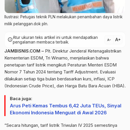
Ilustrasi: Petugas teknik PLN melakukan penambahan daya listrik
milik pelanggan.dok pln.
Atur ukuran teks artikel ini untuk mendapatkan
text_increase
info
text_decrease
pengalaman membaca terbaik.
JAMBISNIS.COM –
Plt. Direktur Jenderal Ketenagalistrikan
Kementerian ESDM, Tri Winarno, menjelaskan bahwa
penetapan tarif listrik mengikuti Peraturan Menteri ESDM
Nomor 7 Tahun 2024 tentang Tariff Adjustment. Evaluasi
dilakukan setiap tiga bulan berdasarkan kurs, inflasi, ICP
(Indonesian Crude Price), dan Harga Batu Bara Acuan (HBA).
Baca juga:
Arus Peti Kemas Tembus 6,42 Juta TEUs, Sinyal
Ekonomi Indonesia Menguat di Awal 2026
“Secara hitungan, tarif listrik Triwulan IV 2025 semestinya