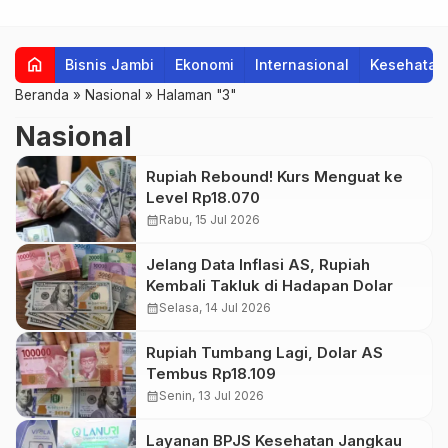
home
Bisnis Jambi
Ekonomi
Internasional
Kesehatan
Beranda
»
Nasional
»
Halaman "3"
Nasional
Rupiah Rebound! Kurs Menguat ke
Level Rp18.070
calendar_month
Rabu, 15 Jul 2026
Jelang Data Inflasi AS, Rupiah
Kembali Takluk di Hadapan Dolar
calendar_month
Selasa, 14 Jul 2026
Rupiah Tumbang Lagi, Dolar AS
Tembus Rp18.109
calendar_month
Senin, 13 Jul 2026
Layanan BPJS Kesehatan Jangkau