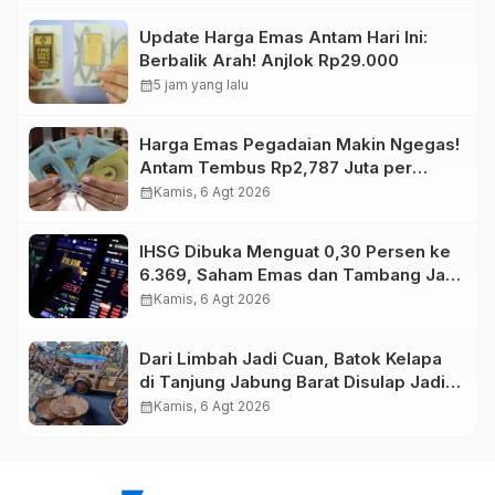
Update Harga Emas Antam Hari Ini:
Berbalik Arah! Anjlok Rp29.000
calendar_month
5 jam yang lalu
Harga Emas Pegadaian Makin Ngegas!
Antam Tembus Rp2,787 Juta per
Gram
calendar_month
Kamis, 6 Agt 2026
IHSG Dibuka Menguat 0,30 Persen ke
6.369, Saham Emas dan Tambang Jadi
Penggerak
calendar_month
Kamis, 6 Agt 2026
Dari Limbah Jadi Cuan, Batok Kelapa
di Tanjung Jabung Barat Disulap Jadi
Kerajinan Bernilai Tinggi
calendar_month
Kamis, 6 Agt 2026