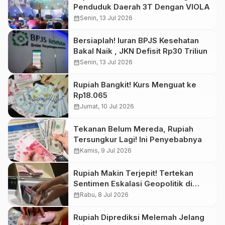
Penduduk Daerah 3T Dengan VIOLA
calendar_month
Senin, 13 Jul 2026
Bersiaplah! Iuran BPJS Kesehatan
Bakal Naik , JKN Defisit Rp30 Triliun
calendar_month
Senin, 13 Jul 2026
Rupiah Bangkit! Kurs Menguat ke
Rp18.065
calendar_month
Jumat, 10 Jul 2026
Tekanan Belum Mereda, Rupiah
Tersungkur Lagi! Ini Penyebabnya
calendar_month
Kamis, 9 Jul 2026
Rupiah Makin Terjepit! Tertekan
Sentimen Eskalasi Geopolitik di
Timteng
calendar_month
Rabu, 8 Jul 2026
Rupiah Diprediksi Melemah Jelang