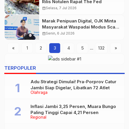
Rilis Notulen Rapat The Fed
calendar_month
Selasa, 7 Jul 2026
Marak Penipuan Digital, OJK Minta
Masyarakat Waspadai Modus Scam
Online
calendar_month
Senin, 6 Jul 2026
«
1
2
3
4
5
…
132
»
TERPOPULER
Adu Strategi Dimulai! Pra-Porprov Catur
Jambi Siap Digelar, Libatkan 72 Atlet
Olahraga
Inflasi Jambi 3,25 Persen, Muara Bungo
Paling Tinggi Capai 4,21 Persen
Regional