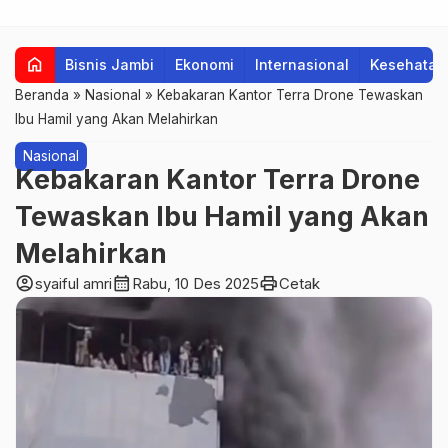
home
Bisnis Jambi
Ekonomi
Internasional
Kesehatan
Beranda
»
Nasional
»
Kebakaran Kantor Terra Drone Tewaskan
Ibu Hamil yang Akan Melahirkan
Nasional
Kebakaran Kantor Terra Drone
Tewaskan Ibu Hamil yang Akan
Melahirkan
account_circle
calendar_month
print
syaiful amri
Rabu, 10 Des 2025
Cetak