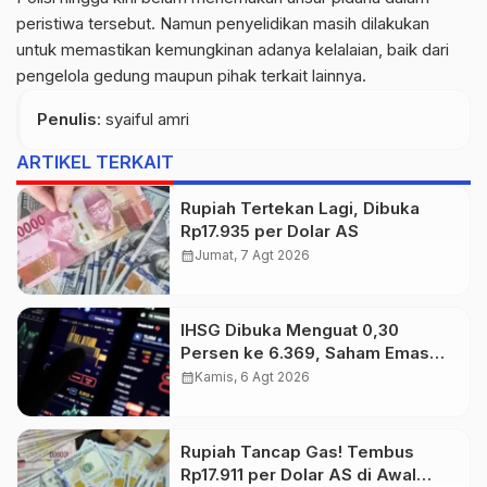
peristiwa tersebut. Namun penyelidikan masih dilakukan
untuk memastikan kemungkinan adanya kelalaian, baik dari
pengelola gedung maupun pihak terkait lainnya.
Penulis
: syaiful amri
ARTIKEL TERKAIT
Rupiah Tertekan Lagi, Dibuka
Rp17.935 per Dolar AS
calendar_month
Jumat, 7 Agt 2026
IHSG Dibuka Menguat 0,30
Persen ke 6.369, Saham Emas
dan Tambang Jadi Penggerak
calendar_month
Kamis, 6 Agt 2026
Rupiah Tancap Gas! Tembus
Rp17.911 per Dolar AS di Awal