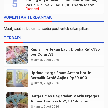
Rasio Gini Naik Jadi 0,368 pada Maret
Ekonomi
2026
KOMENTAR TERBANYAK
Maaf, saat ini belum tersedia post untuk ditampilkan.
TERBARU
Rupiah Tertekan Lagi, Dibuka Rp17.935
per Dolar AS
calendar_month
Jumat, 7 Agt 2026
Update Harga Emas Antam Hari Ini:
Berbalik Arah! Anjlok Rp29.000
calendar_month
Jumat, 7 Agt 2026
Harga Emas Pegadaian Makin Ngegas!
Antam Tembus Rp2,787 Juta per
Gram
calendar_month
Kamis, 6 Agt 2026