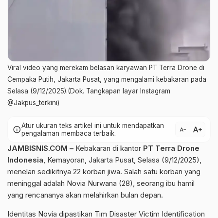
Viral video yang merekam belasan karyawan PT Terra Drone di
Cempaka Putih, Jakarta Pusat, yang mengalami kebakaran pada
Selasa (9/12/2025).(Dok. Tangkapan layar Instagram
@Jakpus_terkini)
Atur ukuran teks artikel ini untuk mendapatkan
text_increase
info
text_decrease
pengalaman membaca terbaik.
JAMBISNIS.COM –
Kebakaran di kantor
PT Terra Drone
Indonesia
, Kemayoran, Jakarta Pusat, Selasa (9/12/2025),
menelan sedikitnya 22 korban jiwa. Salah satu korban yang
meninggal adalah Novia Nurwana (28), seorang ibu hamil
yang rencananya akan melahirkan bulan depan.
Identitas Novia dipastikan Tim Disaster Victim Identification