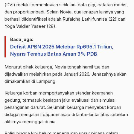
(DVI) melalui pemeriksaan sidik jari, data gigi, catatan medis,
dan properti pribadi. Selain Novia, dua jenazah lainnya yang
berhasil diidentifikasi adalah Rufaidha Lathiifunnisa (22) dan
Yoga Valdier Yaseer (28).
Baca juga:
Defisit APBN 2025 Melebar Rp695,1 Triliun,
Nyaris Tembus Batas Aman 3% PDB
Menurut pihak keluarga, Novia tengah hamil tua dan
dijadwalkan melahirkan pada Januari 2026. Jenazahnya akan
dimakamkan di Lampung.
Keluarga korban mempertanyakan standar keamanan
gedung, termasuk kesiapan jalur evakuasi dan simulasi
penanganan darurat. Sejumlah keluarga menyebut korban
diduga mengalami paparan asap di lantai-lantai atas sebelum
akhirnya meninggal dunia.
Polisi hingga kini belum menemukan unsur pidana dalam