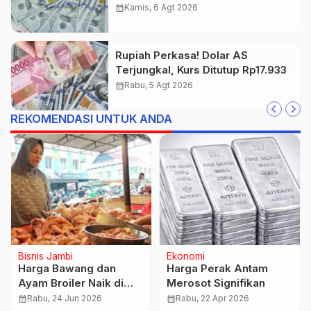
Perdagangan
calendar_month
Kamis, 6 Agt 2026
Rupiah Perkasa! Dolar AS
Terjungkal, Kurs Ditutup Rp17.933
calendar_month
Rabu, 5 Agt 2026
REKOMENDASI UNTUK ANDA
Regional
Nasional
m
Budi Setiawan Resmi
Jusuf Kalla Ngamuk
n
Sandang Gelar Doktor,
Lahannya di Makass
Sidang Promosi Doktor
Diklaim Perusahaan,
calendar_month
Kamis, 9 Apr 2026
calendar_month
Jumat, 7 Nov 2025