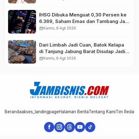
IHSG Dibuka Menguat 0,30 Persen ke
6.369, Saham Emas dan Tambang Jadi
Penggerak
calendar_month
Kamis, 6 Agt 2026
Dari Limbah Jadi Cuan, Batok Kelapa
di Tanjung Jabung Barat Disulap Jadi
Kerajinan Bernilai Tinggi
calendar_month
Kamis, 6 Agt 2026
Beranda
akses_landingpage
Halaman Berita
Tentang Kami
Tim Redaks