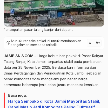
Penampakan pasar talang banjar dari depan .
Atur ukuran teks artikel ini untuk mendapatkan
text_increase
info
text_decrease
pengalaman membaca terbaik.
JAMBISNIS.COM –
Harga kebutuhan pokok di Pasar Rakyat
Talang Banjar, Kota Jambi, terpantau stabil pada pembaruan
data per 25 November 2025. Berdasarkan informasi dari
Dinas Perdagangan dan Perindustrian Kota Jambi, sebagian
besar komoditas tidak mengalami perubahan harga,
sementara beberapa jenis cabai justru mencatat kenaikan.
Baca juga:
Harga Sembako di Kota Jambi Mayoritas Stabil,
Cabai Masih Jadi Komoditas Paling Fluktuatif