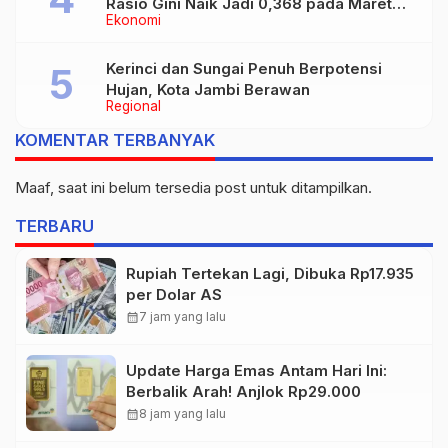
Rasio Gini Naik Jadi 0,368 pada Maret
Ekonomi
2026
Kerinci dan Sungai Penuh Berpotensi
Hujan, Kota Jambi Berawan
Regional
KOMENTAR TERBANYAK
Maaf, saat ini belum tersedia post untuk ditampilkan.
TERBARU
Rupiah Tertekan Lagi, Dibuka Rp17.935
per Dolar AS
calendar_month
7 jam yang lalu
Update Harga Emas Antam Hari Ini:
Berbalik Arah! Anjlok Rp29.000
calendar_month
8 jam yang lalu