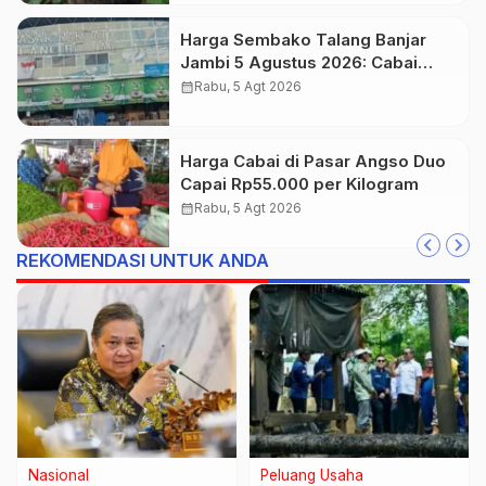
Harga Sembako Talang Banjar
Jambi 5 Agustus 2026: Cabai
Rawit Merah Naik Jadi Rp55 Ribu
calendar_month
Rabu, 5 Agt 2026
Harga Cabai di Pasar Angso Duo
Capai Rp55.000 per Kilogram
calendar_month
Rabu, 5 Agt 2026
REKOMENDASI UNTUK ANDA
Bisnis Jambi
Internasional