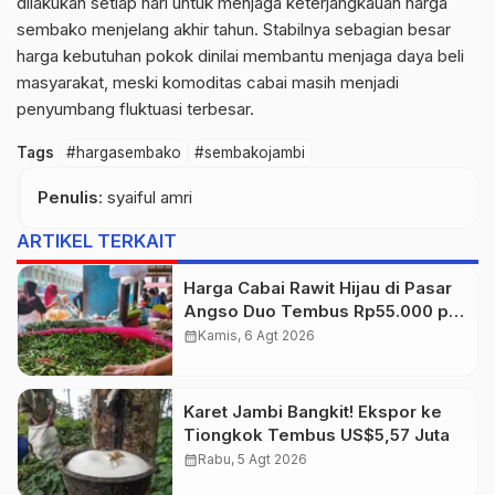
dilakukan setiap hari untuk menjaga
keterjangkauan
harga
sembako menjelang akhir tahun. Stabilnya sebagian besar
harga kebutuhan pokok dinilai membantu menjaga daya beli
masyarakat, meski komoditas cabai masih menjadi
penyumbang fluktuasi terbesar.
Tags
#hargasembako
#sembakojambi
Penulis
: syaiful amri
ARTIKEL TERKAIT
Harga Cabai Rawit Hijau di Pasar
Angso Duo Tembus Rp55.000 per
Kilogram
calendar_month
Kamis, 6 Agt 2026
Karet Jambi Bangkit! Ekspor ke
Tiongkok Tembus US$5,57 Juta
calendar_month
Rabu, 5 Agt 2026