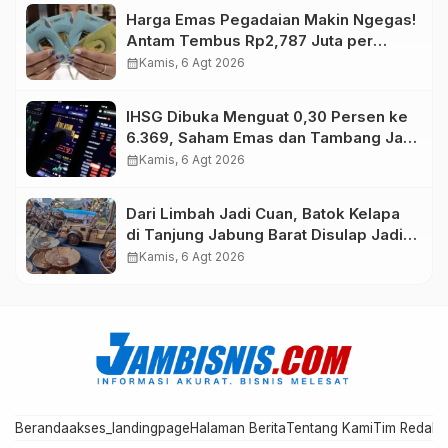
Harga Emas Pegadaian Makin Ngegas!
Antam Tembus Rp2,787 Juta per
Gram
calendar_month
Kamis, 6 Agt 2026
IHSG Dibuka Menguat 0,30 Persen ke
6.369, Saham Emas dan Tambang Jadi
Penggerak
calendar_month
Kamis, 6 Agt 2026
Dari Limbah Jadi Cuan, Batok Kelapa
di Tanjung Jabung Barat Disulap Jadi
Kerajinan Bernilai Tinggi
calendar_month
Kamis, 6 Agt 2026
Beranda
akses_landingpage
Halaman Berita
Tentang Kami
Tim Redaks