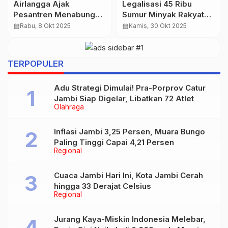
Daftar Harga Sembako
Minyak Dunia Ambrol!
di Pasar Angso Duo
Dari US$111 Kini
Jambi Hari Ini 9 Maret
Terseret ke US$92
calendar_month
Senin, 9 Mar 2026
calendar_month
Jumat, 29 Mei 2026
2026
TERPOPULER
Adu Strategi Dimulai! Pra-Porprov Catur
Jambi Siap Digelar, Libatkan 72 Atlet
Olahraga
Inflasi Jambi 3,25 Persen, Muara Bungo
Paling Tinggi Capai 4,21 Persen
Regional
Cuaca Jambi Hari Ini, Kota Jambi Cerah
hingga 33 Derajat Celsius
Regional
Jurang Kaya-Miskin Indonesia Melebar,