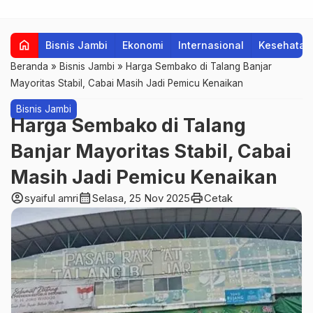
home
Bisnis Jambi
Ekonomi
Internasional
Kesehatan
Beranda
»
Bisnis Jambi
»
Harga Sembako di Talang Banjar
Mayoritas Stabil, Cabai Masih Jadi Pemicu Kenaikan
Bisnis Jambi
Harga Sembako di Talang
Banjar Mayoritas Stabil, Cabai
Masih Jadi Pemicu Kenaikan
account_circle
calendar_month
print
syaiful amri
Selasa, 25 Nov 2025
Cetak