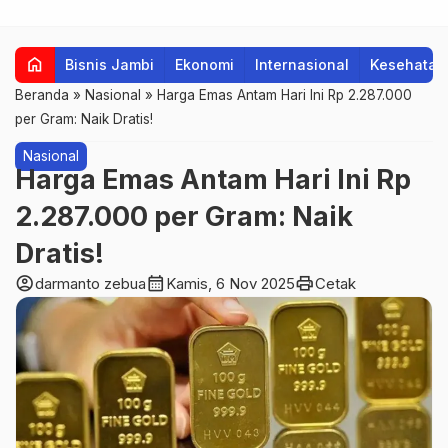
home
Bisnis Jambi
Ekonomi
Internasional
Kesehatan
Beranda
»
Nasional
»
Harga Emas Antam Hari Ini Rp 2.287.000
per Gram: Naik Dratis!
Nasional
Harga Emas Antam Hari Ini Rp
2.287.000 per Gram: Naik
Dratis!
account_circle
calendar_month
print
darmanto zebua
Kamis, 6 Nov 2025
Cetak