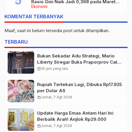
Rasio Gini Naik Jadi 0,368 pada Maret
Ekonomi
2026
KOMENTAR TERBANYAK
Maaf, saat ini belum tersedia post untuk ditampilkan.
TERBARU
Bukan Sekadar Adu Strategi, Mario
Liberty Siregar Buka Praporprov Catur
Jambi
calendar_month
16 jam yang lalu
Rupiah Tertekan Lagi, Dibuka Rp17.935
per Dolar AS
calendar_month
Jumat, 7 Agt 2026
Update Harga Emas Antam Hari Ini:
Berbalik Arah! Anjlok Rp29.000
calendar_month
Jumat, 7 Agt 2026