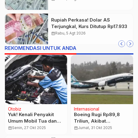
Rupiah Perkasa! Dolar AS
Terjungkal, Kurs Ditutup Rp17.933
calendar_month
Rabu, 5 Agt 2026
REKOMENDASI UNTUK ANDA
Regional
Properti
Purbaya Siapkan Rp 60
17 Produk UMKM
Triliun untuk Pemulihan
Merangin Tembus
Bencana Sumatra 2026
Indomaret, Siap Mejeng
calendar_month
Selasa, 16 Des 2025
calendar_month
Senin, 3 Agt 2026
di Ribuan Gerai