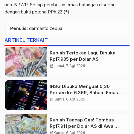
non-NPWP. Setiap pembelian emas batangan disertai
dengan bukti potong PPh 22.(*)
Penulis
: darmanto zebua
ARTIKEL TERKAIT
Rupiah Tertekan Lagi, Dibuka
Rp17.935 per Dolar AS
calendar_month
Jumat, 7 Agt 2026
IHSG Dibuka Menguat 0,30
Persen ke 6.369, Saham Emas
dan Tambang Jadi Penggerak
calendar_month
Kamis, 6 Agt 2026
Rupiah Tancap Gas! Tembus
Rp17.911 per Dolar AS di Awal
Perdagangan
calendar_month
Kamis, 6 Agt 2026