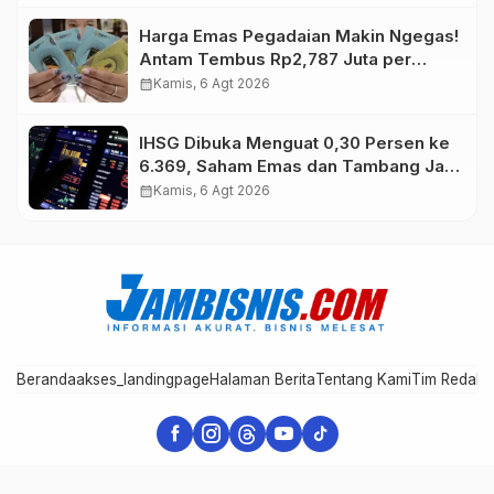
Harga Emas Pegadaian Makin Ngegas!
Antam Tembus Rp2,787 Juta per
Gram
calendar_month
Kamis, 6 Agt 2026
IHSG Dibuka Menguat 0,30 Persen ke
6.369, Saham Emas dan Tambang Jadi
Penggerak
calendar_month
Kamis, 6 Agt 2026
Beranda
akses_landingpage
Halaman Berita
Tentang Kami
Tim Redaks