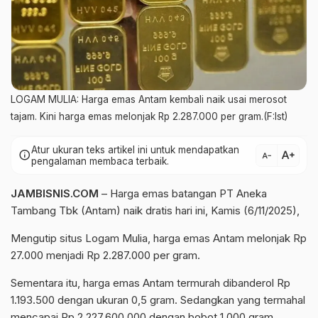
LOGAM MULIA: Harga emas Antam kembali naik usai merosot
tajam. Kini harga emas melonjak Rp 2.287.000 per gram.(F:Ist)
Atur ukuran teks artikel ini untuk mendapatkan
text_increase
info
text_decrease
pengalaman membaca terbaik.
JAMBISNIS.COM
– Harga emas batangan PT Aneka
Tambang Tbk (Antam) naik
dratis
hari ini, Kamis (6/11/2025),
Mengutip situs Logam Mulia, harga emas Antam melonjak Rp
27.000 menjadi Rp 2.287.000 per gram.
Sementara itu, harga emas Antam termurah dibanderol Rp
1.193.500 dengan ukuran 0,5 gram. Sedangkan yang termahal
mencapai Rp 2.227.600.000 dengan bobot 1.000 gram.