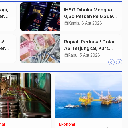
agi,
IHSG Dibuka Menguat
er
0,30 Persen ke 6.369,
Saham Emas dan
calendar_month
Kamis, 6 Agt 2026
Tambang Jadi
Penggerak
s!
Rupiah Perkasa! Dolar
er
AS Terjungkal, Kurs
Ditutup Rp17.933
calendar_month
Rabu, 5 Agt 2026
nal
Nasional