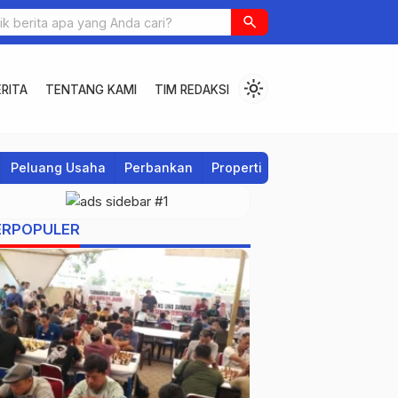
search
light_mode
RITA
TENTANG KAMI
TIM REDAKSI
Peluang Usaha
Perbankan
Properti
Regional
ERPOPULER