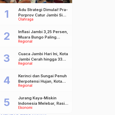
Adu Strategi Dimulai! Pra-
Porprov Catur Jambi Siap
Olahraga
Digelar, Libatkan 72 Atlet
Inflasi Jambi 3,25 Persen,
Muara Bungo Paling
Regional
Tinggi Capai 4,21 Persen
Cuaca Jambi Hari Ini, Kota
Jambi Cerah hingga 33
Regional
Derajat Celsius
Kerinci dan Sungai Penuh
Berpotensi Hujan, Kota
Regional
Jambi Berawan
Jurang Kaya-Miskin
Indonesia Melebar, Rasio
Ekonomi
Gini Naik Jadi 0,368 pada
Maret 2026