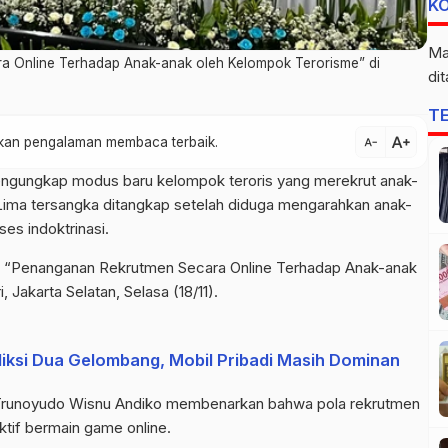
K
Ma
a Online Terhadap Anak-anak oleh Kelompok Terorisme” di
di
T
text_increase
atkan pengalaman membaca terbaik.
text_decrease
engungkap modus baru kelompok teroris yang merekrut anak-
 Lima tersangka ditangkap setelah diduga mengarahkan anak-
es indoktrinasi.
rs “Penanganan Rekrutmen Secara Online Terhadap Anak-anak
 Jakarta Selatan, Selasa (18/11).
iksi Dua Gelombang, Mobil Pribadi Masih Dominan
l Trunoyudo Wisnu Andiko membenarkan bahwa pola rekrutmen
tif bermain game online.