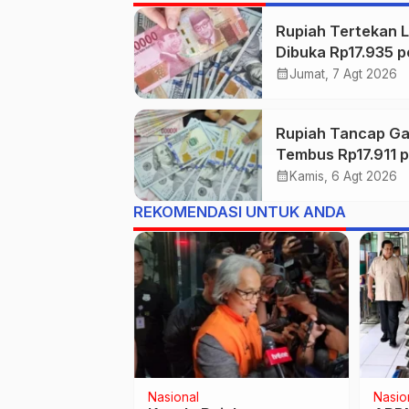
Rupiah Tertekan L
Dibuka Rp17.935 p
Dolar AS
calendar_month
Jumat, 7 Agt 2026
Rupiah Tancap Ga
Tembus Rp17.911 p
Dolar AS di Awal
calendar_month
Kamis, 6 Agt 2026
Perdagangan
REKOMENDASI UNTUK ANDA
Regional
Regio