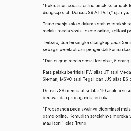
“Rekrutmen secara online untuk kelompok t
diungkap oleh Densus 88 AT Polri,” ujarnya.
Truno menjelaskan dalam setahun terakhir ter
melalui media sosial, game online, aplikasi p
Terbaru, dua tersangka ditangkap pada Seni
sebagai perekrut dan pengendali komunikasi
“Dan di grup media sosial tersebut, 5 orang
Para pelaku berinisial FW alias JT asal Med
Sleman; MSVO asal Tegal; dan JJS alias BS 
Densus 88 mencatat sekitar 110 anak berusia 
berawal dari propaganda terbuka.
“Propaganda pada awalnya didominasi melalu
game online. Kemudian setelahnya mereka ya
atau japri,” jelas Truno.