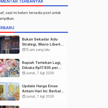
OMENTAR TERBANYAK
af, saat ini belum tersedia post untuk
tampilkan.
ERBARU
Bukan Sekadar Adu
Strategi, Mario Liberty
Siregar Buka
calendar_month
12 jam yang lalu
Praporprov Catur
Jambi
Rupiah Tertekan Lagi,
Dibuka Rp17.935 per
Dolar AS
calendar_month
Jumat, 7 Agt 2026
Update Harga Emas
Antam Hari Ini: Berbalik
Arah! Anjlok Rp29.000
calendar_month
Jumat, 7 Agt 2026