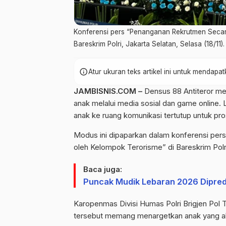
Konferensi pers “Penanganan Rekrutmen Secar
Bareskrim Polri, Jakarta Selatan, Selasa (18/11).
info
Atur ukuran teks artikel ini untuk mendap
JAMBISNIS.COM –
Densus 88 Antiteror m
anak melalui media sosial dan game online.
anak ke ruang komunikasi tertutup untuk pros
Modus ini dipaparkan dalam konferensi pe
oleh Kelompok Terorisme” di Bareskrim Polri,
Baca juga:
Puncak Mudik Lebaran 2026 Dipred
Karopenmas Divisi Humas Polri Brigjen Po
tersebut memang menargetkan anak yang ak