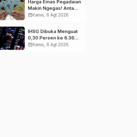
Harga Emas Pegadaian
Makin Ngegas! Antam
Tembus Rp2,787 Juta
calendar_month
Kamis, 6 Agt 2026
per Gram
IHSG Dibuka Menguat
0,30 Persen ke 6.369,
Saham Emas dan
calendar_month
Kamis, 6 Agt 2026
Tambang Jadi
Penggerak