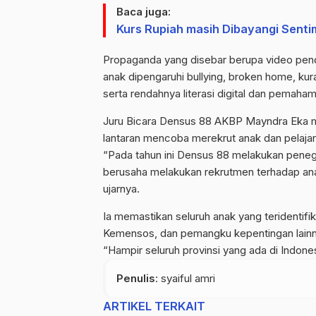
Baca juga:
Kurs Rupiah masih Dibayangi Senti
Propaganda yang disebar berupa video pen
anak dipengaruhi bullying, broken home, kuran
serta rendahnya literasi digital dan pemah
Juru Bicara Densus 88 AKBP Mayndra Eka m
lantaran mencoba merekrut anak dan pelajar
“Pada tahun ini Densus 88 melakukan pene
berusaha melakukan rekrutmen terhadap anak
ujarnya.
Ia memastikan seluruh anak yang teridentif
Kemensos, dan pemangku kepentingan lainn
“Hampir seluruh provinsi yang ada di Indonesi
Penulis
: syaiful amri
ARTIKEL TERKAIT