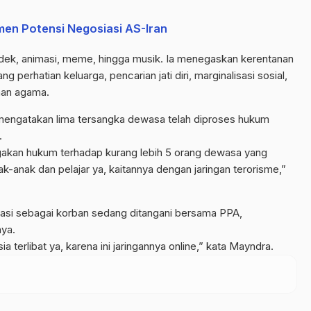
men Potensi Negosiasi AS-Iran
dek, animasi, meme, hingga musik. Ia menegaskan kerentanan
g perhatian keluarga, pencarian jati diri, marginalisasi sosial,
aman agama.
engatakan lima tersangka dewasa telah diproses hukum
.
gakan hukum terhadap kurang lebih 5 orang dewasa yang
-anak dan pelajar ya, kaitannya dengan jaringan terorisme,”
ikasi sebagai korban sedang ditangani bersama PPA,
ya.
a terlibat ya, karena ini jaringannya online,” kata Mayndra.