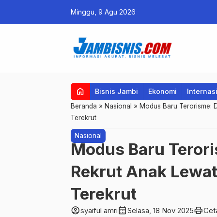
Minggu, 9 Agu 2026
home
Bisnis Jambi
Ekonomi
Internas
Beranda
»
Nasional
»
Modus Baru Terorisme: 
Terekrut
Nasional
Modus Baru Teror
Rekrut Anak Lewat
Terekrut
account_circle
calendar_month
print
syaiful amri
Selasa, 18 Nov 2025
Cet