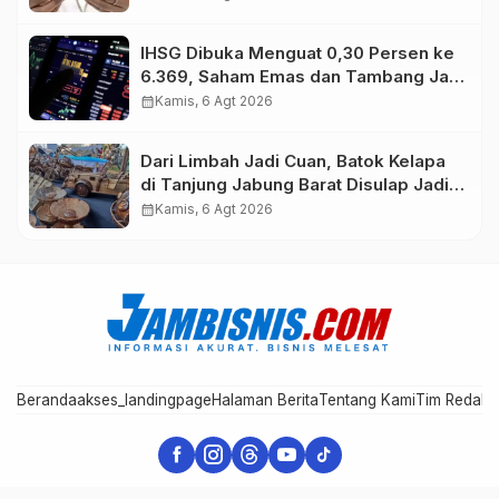
IHSG Dibuka Menguat 0,30 Persen ke
6.369, Saham Emas dan Tambang Jadi
Penggerak
calendar_month
Kamis, 6 Agt 2026
Dari Limbah Jadi Cuan, Batok Kelapa
di Tanjung Jabung Barat Disulap Jadi
Kerajinan Bernilai Tinggi
calendar_month
Kamis, 6 Agt 2026
Beranda
akses_landingpage
Halaman Berita
Tentang Kami
Tim Redaks