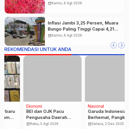
Tembus 3,25 Persen
calendar_month
Kamis, 6 Agt 2026
Inflasi Jambi 3,25 Persen, Muara
Bungo Paling Tinggi Capai 4,21
Persen
calendar_month
Kamis, 6 Agt 2026
REKOMENDASI UNTUK ANDA
Ekonomi
Nasional
BEI dan OJK Pacu
Garuda Indonesia
Pengusaha Daerah
Berhemat, Pangkas Gaji
Melantai di Bursa Efek
Direksi Hingga Ketatkan
calendar_month
Rabu, 5 Agt 2026
calendar_month
Selasa, 2 Des 2025