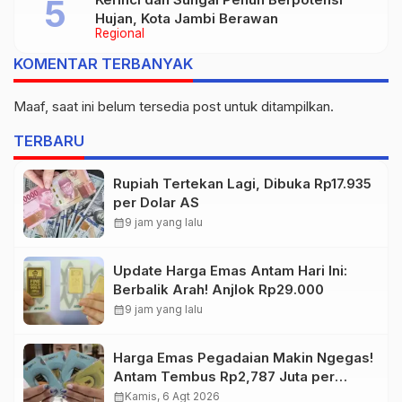
Hujan, Kota Jambi Berawan
Regional
KOMENTAR TERBANYAK
Maaf, saat ini belum tersedia post untuk ditampilkan.
TERBARU
Rupiah Tertekan Lagi, Dibuka Rp17.935
per Dolar AS
calendar_month
9 jam yang lalu
Update Harga Emas Antam Hari Ini:
Berbalik Arah! Anjlok Rp29.000
calendar_month
9 jam yang lalu
Harga Emas Pegadaian Makin Ngegas!
Antam Tembus Rp2,787 Juta per
Gram
calendar_month
Kamis, 6 Agt 2026