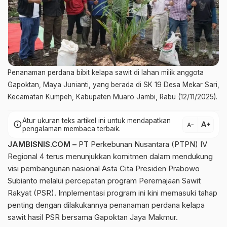
Penanaman perdana bibit kelapa sawit di lahan milik anggota
Gapoktan, Maya Junianti, yang berada di SK 19 Desa Mekar Sari,
Kecamatan Kumpeh, Kabupaten Muaro Jambi, Rabu (12/11/2025).
Atur ukuran teks artikel ini untuk mendapatkan
text_increase
info
text_decrease
pengalaman membaca terbaik.
JAMBISNIS.COM –
PT Perkebunan Nusantara (PTPN) IV
Regional 4 terus menunjukkan komitmen dalam mendukung
visi pembangunan nasional Asta Cita Presiden Prabowo
Subianto melalui percepatan program Peremajaan Sawit
Rakyat (PSR). Implementasi program ini kini memasuki tahap
penting dengan dilakukannya penanaman perdana kelapa
sawit hasil PSR bersama Gapoktan Jaya Makmur.