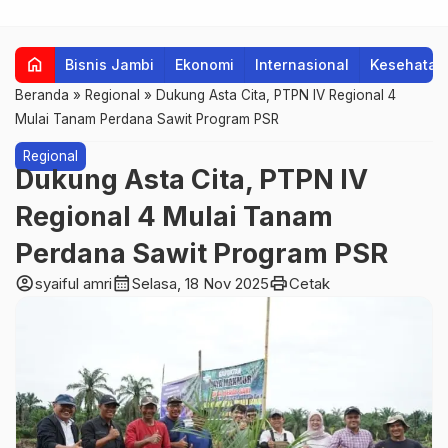
home
Bisnis Jambi
Ekonomi
Internasional
Kesehatan
Beranda
»
Regional
»
Dukung Asta Cita, PTPN IV Regional 4
Mulai Tanam Perdana Sawit Program PSR
Regional
Dukung Asta Cita, PTPN IV
Regional 4 Mulai Tanam
Perdana Sawit Program PSR
account_circle
calendar_month
print
syaiful amri
Selasa, 18 Nov 2025
Cetak