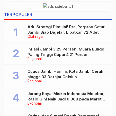
Fasilitas Perjalanan
…
TERPOPULER
Adu Strategi Dimulai! Pra-Porprov Catur
Jambi Siap Digelar, Libatkan 72 Atlet
Olahraga
Inflasi Jambi 3,25 Persen, Muara Bungo
Paling Tinggi Capai 4,21 Persen
Regional
Cuaca Jambi Hari Ini, Kota Jambi Cerah
hingga 33 Derajat Celsius
Regional
Jurang Kaya-Miskin Indonesia Melebar,
Rasio Gini Naik Jadi 0,368 pada Maret
Ekonomi
2026
Kerinci dan Sungai Penuh Berpotensi