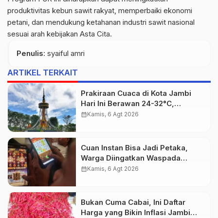
produktivitas kebun sawit rakyat, memperbaiki ekonomi
petani, dan mendukung ketahanan industri sawit nasional
sesuai arah kebijakan Asta Cita.
Penulis
: syaiful amri
ARTIKEL TERKAIT
Prakiraan Cuaca di Kota Jambi
Hari Ini Berawan 24-32°C,
kelembapan 59-97 persen.
calendar_month
Kamis, 6 Agt 2026
Cuan Instan Bisa Jadi Petaka,
Warga Diingatkan Waspada
Investasi Bodong dan Judi Online
calendar_month
Kamis, 6 Agt 2026
Bukan Cuma Cabai, Ini Daftar
Harga yang Bikin Inflasi Jambi